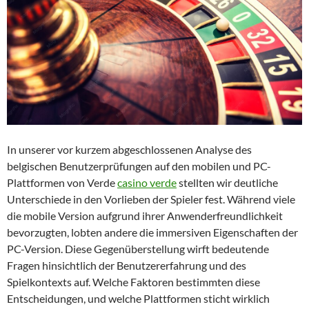
In unserer vor kurzem abgeschlossenen Analyse des
belgischen Benutzerprüfungen auf den mobilen und PC-
Plattformen von Verde
casino verde
stellten wir deutliche
Unterschiede in den Vorlieben der Spieler fest. Während viele
die mobile Version aufgrund ihrer Anwenderfreundlichkeit
bevorzugten, lobten andere die immersiven Eigenschaften der
PC-Version. Diese Gegenüberstellung wirft bedeutende
Fragen hinsichtlich der Benutzererfahrung und des
Spielkontexts auf. Welche Faktoren bestimmten diese
Entscheidungen, und welche Plattformen sticht wirklich