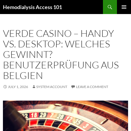
Skip
Search
Hemodialysis Access 101
to
PRIMAR
content
MENU
VERDE CASINO – HANDY
VS. DESKTOP: WELCHES
GEWINNT?
BENUTZERPRÜFUNG AUS
BELGIEN
JULY 1, 2026
SYSTEM ACCOUNT
LEAVE A COMMENT