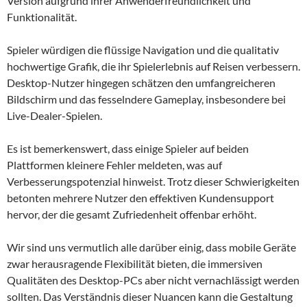
Version aufgrund ihrer Anwenderfreundlichkeit und
Funktionalität.
Spieler würdigen die flüssige Navigation und die qualitativ
hochwertige Grafik, die ihr Spielerlebnis auf Reisen verbessern.
Desktop-Nutzer hingegen schätzen den umfangreicheren
Bildschirm und das fesselndere Gameplay, insbesondere bei
Live-Dealer-Spielen.
Es ist bemerkenswert, dass einige Spieler auf beiden
Plattformen kleinere Fehler meldeten, was auf
Verbesserungspotenzial hinweist. Trotz dieser Schwierigkeiten
betonten mehrere Nutzer den effektiven Kundensupport
hervor, der die gesamt Zufriedenheit offenbar erhöht.
Wir sind uns vermutlich alle darüber einig, dass mobile Geräte
zwar herausragende Flexibilität bieten, die immersiven
Qualitäten des Desktop-PCs aber nicht vernachlässigt werden
sollten. Das Verständnis dieser Nuancen kann die Gestaltung