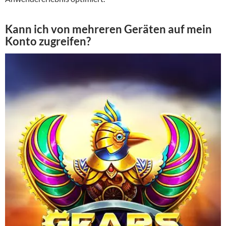
Kann ich von mehreren Geräten auf mein
Konto zugreifen?