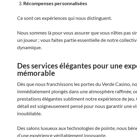
Récompenses personnalisées
Ce sont ces expériences qui nous distinguent.
Nous sommes là pour vous assurer que vous n’êtes pas s
un joueur ; vous faites partie essentielle de notre collectiv
dynamique.
Des services élégantes pour une exp
mémorable
Dès que nous franchissons les portes du Verde Casino, 
immédiatement plongés dans une atmosphère raffinée, o
prestations élégantes subliment notre expérience de jeu
détail est soigneusement pensé pour nous garantir une vi
inoubliable.
Des salons luxueux aux technologies de pointe, nous béné
d’une expérience véritablement innovante.