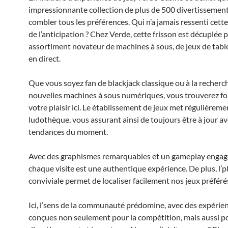
impressionnante collection de plus de 500 divertissement
combler tous les préférences. Qui n’a jamais ressenti cette
de l’anticipation ? Chez Verde, cette frisson est décuplée 
assortiment novateur de machines à sous, de jeux de table
en direct.
Que vous soyez fan de blackjack classique ou à la recherc
nouvelles machines à sous numériques, vous trouverez f
votre plaisir ici. Le établissement de jeux met régulièreme
ludothèque, vous assurant ainsi de toujours être à jour av
tendances du moment.
Avec des graphismes remarquables et un gameplay engag
chaque visite est une authentique expérience. De plus, l’
conviviale permet de localiser facilement nos jeux préféré
Ici, l’sens de la communauté prédomine, avec des expérien
conçues non seulement pour la compétition, mais aussi po