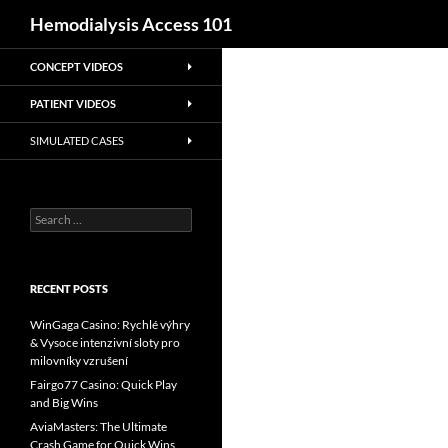
Search
Hemodialysis Access 101
Skip
CONCEPT VIDEOS
to
content
PATIENT VIDEOS
SIMULATED CASES
Search
for:
RECENT POSTS
WinGaga Casino: Rychlé výhry
& Vysoce intenzivní sloty pro
milovníky vzrušení
Fairgo77 Casino: Quick Play
and Big Wins
AviaMasters: The Ultimate
Crash Game for Quick Wins