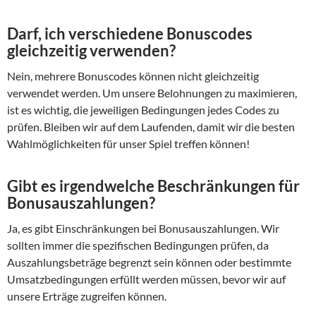
Darf, ich verschiedene Bonuscodes
gleichzeitig verwenden?
Nein, mehrere Bonuscodes können nicht gleichzeitig
verwendet werden. Um unsere Belohnungen zu maximieren,
ist es wichtig, die jeweiligen Bedingungen jedes Codes zu
prüfen. Bleiben wir auf dem Laufenden, damit wir die besten
Wahlmöglichkeiten für unser Spiel treffen können!
Gibt es irgendwelche Beschränkungen für
Bonusauszahlungen?
Ja, es gibt Einschränkungen bei Bonusauszahlungen. Wir
sollten immer die spezifischen Bedingungen prüfen, da
Auszahlungsbeträge begrenzt sein können oder bestimmte
Umsatzbedingungen erfüllt werden müssen, bevor wir auf
unsere Erträge zugreifen können.