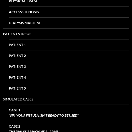
PHYSICAL EXAM
ACCESS STENOSIS
DIALYSIS MACHINE
PATIENT VIDEOS
PATIENT 1
PATIENT 2
PATIENT 3
PATIENT 4
PATIENT 5
SIMULATED CASES
CASE 1
“SIR, YOUR FISTULA ISN’T READY TO BE USED”
CASE 2
THE DIALYSIS MACHINE ALARMS!