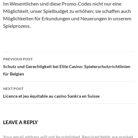
Im Wesentlichen sind diese Promo-Codes nicht nur eine
Möglichkeit, unser Spielbudget zu erhöhen; sie schaffen auch
Möglichkeiten für Erkundungen und Neuerungen in unserem
Spielprozess.
Post
PREVIOUS POST
navigation
Schutz und Gerechtigkeit bei Elite Casino: Spielerschutzrichtlinien
für Belgien
NEXT POST
Licence et jeu équitable au casino Sankra en Suisse
LEAVE A REPLY
Your email address will not be published.
Required fields are marked