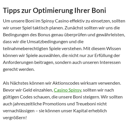
Tipps zur Optimierung Ihrer Boni
Um unsere Boni im Spinsy Casino effektiv zu einsetzen, sollten
wir unser Spiel taktisch planen. Zunächst sollten wir uns die
Bedingungen des Bonus genau überprüfen und gewährleisten,
dass wir die Umsatzbedingungen und die
teilnahmeberechtigten Spiele verstehen. Mit diesem Wissen
können wir Spiele auswählen, die nicht nur zur Erfüllung der
Anforderungen beitragen, sondern auch unseren Interessen
gerecht werden.
Als Nächstes können wir Aktionscodes wirksam verwenden.
Bevor wir Geld einzahlen,
Casino Spinsy
, sollten wir nach
gültigen Codes schauen, die unsere Boni steigern. Wir sollten
auch jahreszeitliche Promotions und Treueboni nicht
vernachlässigen – sie können unser Kapital erheblich
vergrößern!