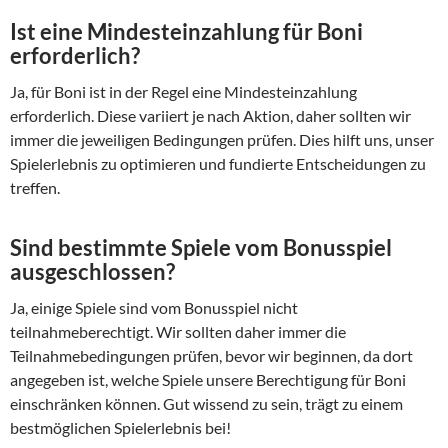
Ist eine Mindesteinzahlung für Boni
erforderlich?
Ja, für Boni ist in der Regel eine Mindesteinzahlung
erforderlich. Diese variiert je nach Aktion, daher sollten wir
immer die jeweiligen Bedingungen prüfen. Dies hilft uns, unser
Spielerlebnis zu optimieren und fundierte Entscheidungen zu
treffen.
Sind bestimmte Spiele vom Bonusspiel
ausgeschlossen?
Ja, einige Spiele sind vom Bonusspiel nicht
teilnahmeberechtigt. Wir sollten daher immer die
Teilnahmebedingungen prüfen, bevor wir beginnen, da dort
angegeben ist, welche Spiele unsere Berechtigung für Boni
einschränken können. Gut wissend zu sein, trägt zu einem
bestmöglichen Spielerlebnis bei!