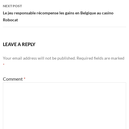
NEXT POST
Le jeu responsable récompense les gains en Belgique au casino
Robocat
LEAVE A REPLY
Your email address will not be published.
Required fields are marked
*
Comment
*