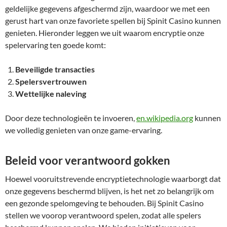
geldelijke gegevens afgeschermd zijn, waardoor we met een
gerust hart van onze favoriete spellen bij Spinit Casino kunnen
genieten. Hieronder leggen we uit waarom encryptie onze
spelervaring ten goede komt:
Beveiligde transacties
Spelersvertrouwen
Wettelijke naleving
Door deze technologieën te invoeren,
en.wikipedia.org
kunnen
we volledig genieten van onze game-ervaring.
Beleid voor verantwoord gokken
Hoewel vooruitstrevende encryptietechnologie waarborgt dat
onze gegevens beschermd blijven, is het net zo belangrijk om
een gezonde spelomgeving te behouden. Bij Spinit Casino
stellen we voorop verantwoord spelen, zodat alle spelers