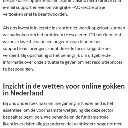
beschikbare supportkanalen. Spinit Casino biedt directe chat,
e-mail support en een omvangrijke FAQ-sectie om je
verzoeken snel te beantwoorden.
Als ons kwestie in eerste instantie niet wordt opgelost, kunnen
we nadenken om het probleem te escaleren. Dit betekent dat
we onze kwestie naar een hoger niveau binnen het
supportteam brengen, zodat deze de focus krijgt die het
verdient. Bij opschaling is het belangrijk om uitgebreide
informatie over onze situatie te geven om het resolutieproces
te bespoedigen.
Inzicht in de wetten voor online gokken
in Nederland
Bij ons onderzoek naar online gaming in Nederland is het
essentieel om de voornaamste wetgeving die deze sector
bepaalt te begrijpen. We behandelen de fundamentele
licentievereisten die garanderen dat aanbieders hoge normen