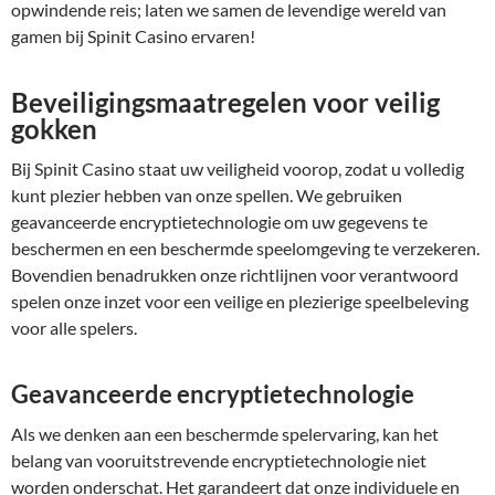
opwindende reis; laten we samen de levendige wereld van
gamen bij Spinit Casino ervaren!
Beveiligingsmaatregelen voor veilig
gokken
Bij Spinit Casino staat uw veiligheid voorop, zodat u volledig
kunt plezier hebben van onze spellen. We gebruiken
geavanceerde encryptietechnologie om uw gegevens te
beschermen en een beschermde speelomgeving te verzekeren.
Bovendien benadrukken onze richtlijnen voor verantwoord
spelen onze inzet voor een veilige en plezierige speelbeleving
voor alle spelers.
Geavanceerde encryptietechnologie
Als we denken aan een beschermde spelervaring, kan het
belang van vooruitstrevende encryptietechnologie niet
worden onderschat. Het garandeert dat onze individuele en