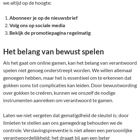
we altijd op de hoogte:
Abonneer je op de nieuwsbrief
Volg ons op sociale media
Bekijk de promotiepagina regelmatig
Het belang van bewust spelen
Als het gaat om online gamen, kan het belang van verantwoord
spelen niet genoeg onderstreept worden. We willen allemaal
genoegen hebben, maar het is essentieel om te erkennen dat
gokken soms tot complicaties kan leiden. Door bewustwording
over gokken te creëren, kunnen we onszelf de nodige
instrumenten aanreiken om verantwoord te gamen.
Laten we niet vergeten dat gematigdheid de sleutel is; door
limieten te stellen aan ons gamegedrag behouden we de
controle. Verslavingspreventie is niet alleen een persoonlijke
verantwoordelijkheid; het draagt bij aan een beter