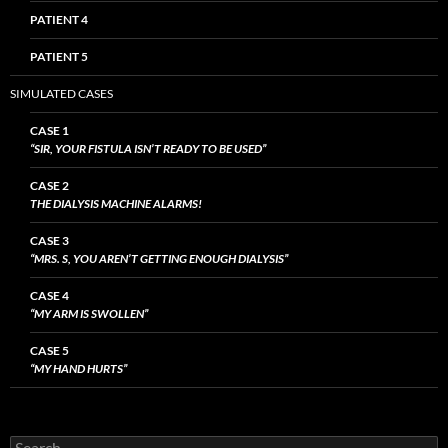
PATIENT 4
PATIENT 5
SIMULATED CASES
CASE 1
“SIR, YOUR FISTULA ISN’T READY TO BE USED”
CASE 2
THE DIALYSIS MACHINE ALARMS!
CASE 3
“MRS. S, YOU AREN’T GETTING ENOUGH DIALYSIS”
CASE 4
“MY ARM IS SWOLLEN”
CASE 5
“MY HAND HURTS”
Search