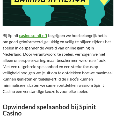
Bij Spinit
casino spinit nft
begrijpen we hoe belangrijk het is
om goed geïnformeerd, gelukkig en veilig te blijven tijdens het
spelen in de spannende wereld van online gaming in
Nederland. Door verantwoord te spelen, verhogen we niet
alleen onze spelervaring, maar beschermen we onszelf ook.
Met een uitgebreid spelaanbod en een sterke focus op
veiligheid nodigen we je uit om te ontdekken hoe we maximaal
kunnen genieten en tegelijkertijd de risico’s kunnen
minimaliseren. Laten we samen ontdekken waarom Spinit
Casino een verstandige keuze is voor elke speler.
Opwindend spelaanbod bij Spinit
Casino