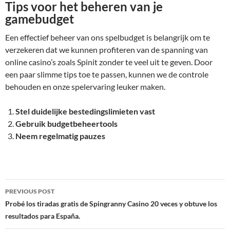
Tips voor het beheren van je
gamebudget
Een effectief beheer van ons spelbudget is belangrijk om te
verzekeren dat we kunnen profiteren van de spanning van
online casino’s zoals Spinit zonder te veel uit te geven. Door
een paar slimme tips toe te passen, kunnen we de controle
behouden en onze spelervaring leuker maken.
Stel duidelijke bestedingslimieten vast
Gebruik budgetbeheertools
Neem regelmatig pauzes
Post
PREVIOUS POST
navigation
Probé los tiradas gratis de Spingranny Casino 20 veces y obtuve los
resultados para España.