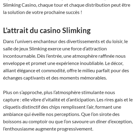
Slimking Casino, chaque tour et chaque distribution peut être
la solution de votre prochaine succès !
L’attrait du casino Slimking
Dans l’univers enchanteur des divertissements et du loisir, le
salle de jeux Slimking exerce une force d’attraction
incontournable. Dès l’entrée, une atmosphère raffinée nous
enveloppe et promet une expérience inoubliable. Le décor,
alliant élégance et commodité, offre le milieu parfait pour des
échanges captivants et des moments mémorables.
Plus on s’approche, plus l’atmosphère stimulante nous
capture : elle vibre d’vitalité et d’anticipation. Les rires gais et le
cliquetis distinctif des chips remplissent l’air, formant une
ambiance qui éveille nos perceptions. Que l’on sirote des
boissons au comptoir ou que l’on savoure un dîner d’exception,
l’enthousiasme augmente progressivement.