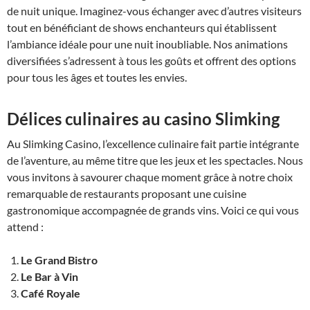
de nuit unique. Imaginez-vous échanger avec d’autres visiteurs
tout en bénéficiant de shows enchanteurs qui établissent
l’ambiance idéale pour une nuit inoubliable. Nos animations
diversifiées s’adressent à tous les goûts et offrent des options
pour tous les âges et toutes les envies.
Délices culinaires au casino Slimking
Au Slimking Casino, l’excellence culinaire fait partie intégrante
de l’aventure, au même titre que les jeux et les spectacles. Nous
vous invitons à savourer chaque moment grâce à notre choix
remarquable de restaurants proposant une cuisine
gastronomique accompagnée de grands vins. Voici ce qui vous
attend :
Le Grand Bistro
Le Bar à Vin
Café Royale