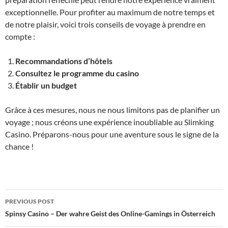
exceptionnelle. Pour profiter au maximum de notre temps et
de notre plaisir, voici trois conseils de voyage à prendre en
compte :
Recommandations d’hôtels
Consultez le programme du casino
Établir un budget
Grâce à ces mesures, nous ne nous limitons pas de planifier un
voyage ; nous créons une expérience inoubliable au Slimking
Casino. Préparons-nous pour une aventure sous le signe de la
chance !
Post
PREVIOUS POST
navigation
Spinsy Casino – Der wahre Geist des Online-Gamings in Österreich