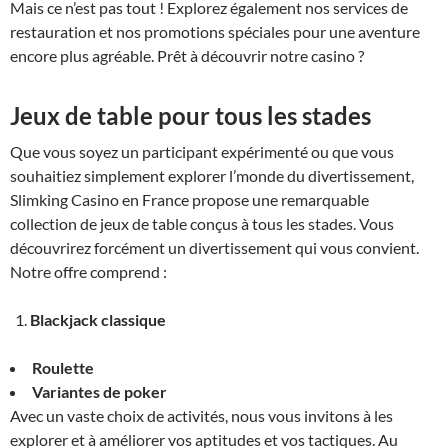
Mais ce n’est pas tout ! Explorez également nos services de
restauration et nos promotions spéciales pour une aventure
encore plus agréable. Prêt à découvrir notre casino ?
Jeux de table pour tous les stades
Que vous soyez un participant expérimenté ou que vous
souhaitiez simplement explorer l’monde du divertissement,
Slimking Casino en France propose une remarquable
collection de jeux de table conçus à tous les stades. Vous
découvrirez forcément un divertissement qui vous convient.
Notre offre comprend :
Blackjack classique
Roulette
Variantes de poker
Avec un vaste choix de activités, nous vous invitons à les
explorer et à améliorer vos aptitudes et vos tactiques. Au