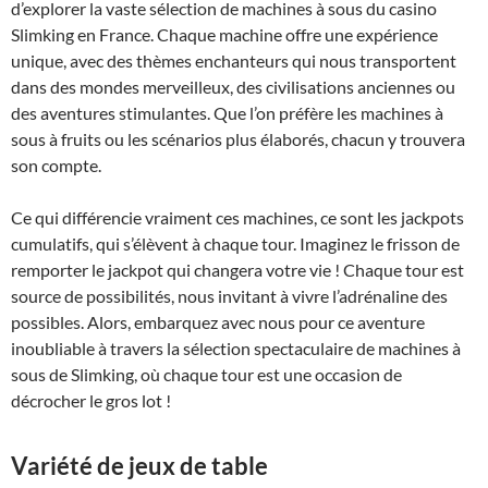
d’explorer la vaste sélection de machines à sous du casino
Slimking en France. Chaque machine offre une expérience
unique, avec des thèmes enchanteurs qui nous transportent
dans des mondes merveilleux, des civilisations anciennes ou
des aventures stimulantes. Que l’on préfère les machines à
sous à fruits ou les scénarios plus élaborés, chacun y trouvera
son compte.
Ce qui différencie vraiment ces machines, ce sont les jackpots
cumulatifs, qui s’élèvent à chaque tour. Imaginez le frisson de
remporter le jackpot qui changera votre vie ! Chaque tour est
source de possibilités, nous invitant à vivre l’adrénaline des
possibles. Alors, embarquez avec nous pour ce aventure
inoubliable à travers la sélection spectaculaire de machines à
sous de Slimking, où chaque tour est une occasion de
décrocher le gros lot !
Variété de jeux de table