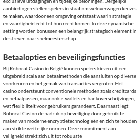
exclusieve uitdagingen en tijdelijke beloningen. Dergelijke
aanbiedingen stellen spelers in staat om weloverwogen keuzes
te maken, waardoor een omgeving ontstaat waarin strategie
en vaardigheid echt tot hun recht komen. In deze dynamische
setting worden bonussen een belangrijk strategisch element in
de streven naar spelmeesterschap.
Betaalopties en beveiligingsfuncties
Bij Robocat Casino in België kunnen spelers kiezen uit een
uitgebreid scala aan betaalmethoden die aansluiten op diverse
voorkeuren en het gemak van transacties vergroten. Het
casino ondersteunt conventionele methoden zoals creditcards
en betaalpassen, maar ook e-wallets en bankoverschrijvingen,
wat flexibiliteit voor gebruikers garandeert. Daarnaast legt
Robocat Casino de nadruk op beveiliging door gebruik te
maken van moderne encryptietechnologieën en zich te houden
aan strikte wettelijke normen. Deze commitment aan
veiligheid strekt zich uit tot robuuste