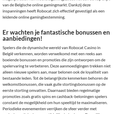
van de Belgische online gamingmarkt. Dankzij deze
inspanningen heeft Robocat zich effectief gevestigd als een
leidende online gamingbestemming.
Er wachten je fantastische bonussen en
aanbiedingen!
Spelers die de dynamische wereld van Robocat Casino in
België verkennen, worden verwelkomd met een reeks aan
boeiende bonussen en promoties die zijn ontworpen om de
spelervaring te verbeteren. Deze aanmoedigingen trekken niet
alleen nieuwe spelers aan, maar belonen ook de loyaliteit van
bestaande leden. Tot de belangrijkste kenmerken behoren de
welkomstbonussen, die vaak gulle stortingsbonussen op de
eerste storting omvatten. Daarnaast bieden regelmatige
promoties zoals gratis spins en cashback-beloningen spelers
constant de mogelijkheid om hun speeltijd te maximaliseren.
Periodieke evenementen verrijken de sfeer verder met