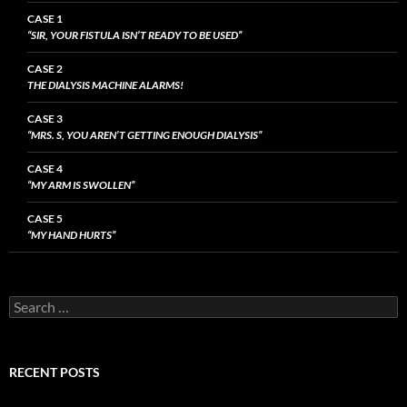
CASE 1
“SIR, YOUR FISTULA ISN’T READY TO BE USED”
CASE 2
THE DIALYSIS MACHINE ALARMS!
CASE 3
“MRS. S, YOU AREN’T GETTING ENOUGH DIALYSIS”
CASE 4
“MY ARM IS SWOLLEN”
CASE 5
“MY HAND HURTS”
Search
for:
RECENT POSTS