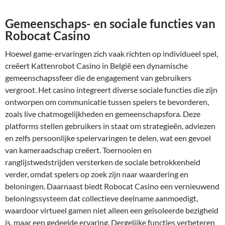
Gemeenschaps- en sociale functies van
Robocat Casino
Hoewel game-ervaringen zich vaak richten op individueel spel,
creëert Kattenrobot Casino in België een dynamische
gemeenschapssfeer die de engagement van gebruikers
vergroot. Het casino integreert diverse sociale functies die zijn
ontworpen om communicatie tussen spelers te bevorderen,
zoals live chatmogelijkheden en gemeenschapsfora. Deze
platforms stellen gebruikers in staat om strategieën, adviezen
en zelfs persoonlijke spelervaringen te delen, wat een gevoel
van kameraadschap creëert. Toernooien en
ranglijstwedstrijden versterken de sociale betrokkenheid
verder, omdat spelers op zoek zijn naar waardering en
beloningen. Daarnaast biedt Robocat Casino een vernieuwend
beloningssysteem dat collectieve deelname aanmoedigt,
waardoor virtueel gamen niet alleen een geïsoleerde bezigheid
is, maar een gedeelde ervaring. Dergelijke functies verbeteren