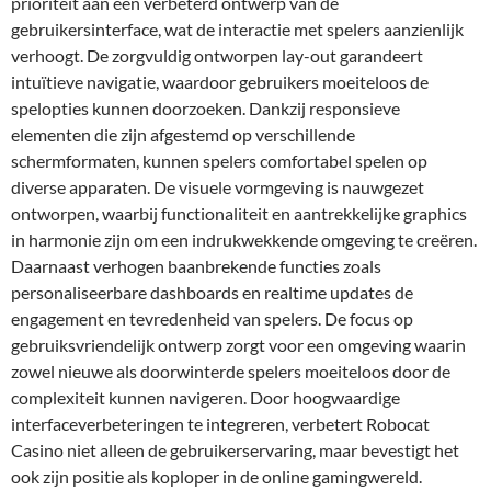
prioriteit aan een verbeterd ontwerp van de
gebruikersinterface, wat de interactie met spelers aanzienlijk
verhoogt. De zorgvuldig ontworpen lay-out garandeert
intuïtieve navigatie, waardoor gebruikers moeiteloos de
spelopties kunnen doorzoeken. Dankzij responsieve
elementen die zijn afgestemd op verschillende
schermformaten, kunnen spelers comfortabel spelen op
diverse apparaten. De visuele vormgeving is nauwgezet
ontworpen, waarbij functionaliteit en aantrekkelijke graphics
in harmonie zijn om een indrukwekkende omgeving te creëren.
Daarnaast verhogen baanbrekende functies zoals
personaliseerbare dashboards en realtime updates de
engagement en tevredenheid van spelers. De focus op
gebruiksvriendelijk ontwerp zorgt voor een omgeving waarin
zowel nieuwe als doorwinterde spelers moeiteloos door de
complexiteit kunnen navigeren. Door hoogwaardige
interfaceverbeteringen te integreren, verbetert Robocat
Casino niet alleen de gebruikerservaring, maar bevestigt het
ook zijn positie als koploper in de online gamingwereld.