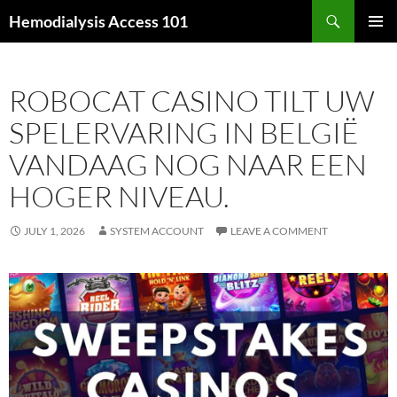
Skip
Search
Hemodialysis Access 101
to
PRIMAR
content
MENU
ROBOCAT CASINO TILT UW
SPELERVARING IN BELGIË
VANDAAG NOG NAAR EEN
HOGER NIVEAU.
JULY 1, 2026
SYSTEM ACCOUNT
LEAVE A COMMENT