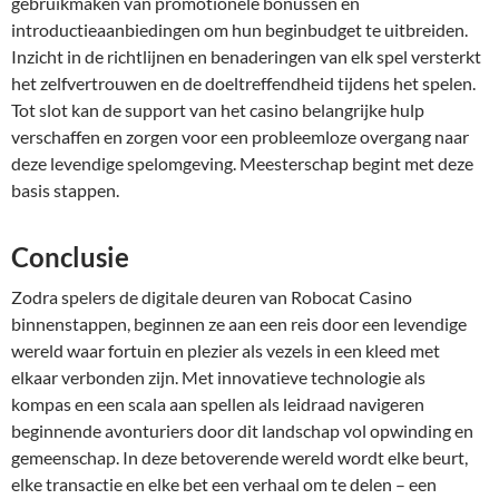
gebruikmaken van promotionele bonussen en
introductieaanbiedingen om hun beginbudget te uitbreiden.
Inzicht in de richtlijnen en benaderingen van elk spel versterkt
het zelfvertrouwen en de doeltreffendheid tijdens het spelen.
Tot slot kan de support van het casino belangrijke hulp
verschaffen en zorgen voor een probleemloze overgang naar
deze levendige spelomgeving. Meesterschap begint met deze
basis stappen.
Conclusie
Zodra spelers de digitale deuren van Robocat Casino
binnenstappen, beginnen ze aan een reis door een levendige
wereld waar fortuin en plezier als vezels in een kleed met
elkaar verbonden zijn. Met innovatieve technologie als
kompas en een scala aan spellen als leidraad navigeren
beginnende avonturiers door dit landschap vol opwinding en
gemeenschap. In deze betoverende wereld wordt elke beurt,
elke transactie en elke bet een verhaal om te delen – een