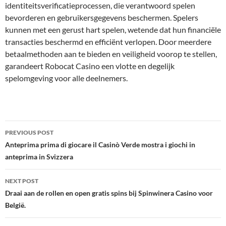
identiteitsverificatieprocessen, die verantwoord spelen
bevorderen en gebruikersgegevens beschermen. Spelers
kunnen met een gerust hart spelen, wetende dat hun financiële
transacties beschermd en efficiënt verlopen. Door meerdere
betaalmethoden aan te bieden en veiligheid voorop te stellen,
garandeert Robocat Casino een vlotte en degelijk
spelomgeving voor alle deelnemers.
Post
PREVIOUS POST
navigation
Anteprima prima di giocare il Casinò Verde mostra i giochi in
anteprima in Svizzera
NEXT POST
Draai aan de rollen en open gratis spins bij Spinwinera Casino voor
België.