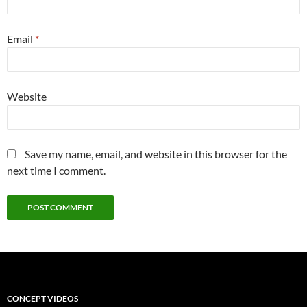
Email
*
Website
Save my name, email, and website in this browser for the
next time I comment.
CONCEPT VIDEOS