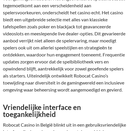
tegemoetkomt aan een verscheidenheid aan
spelersvoorkeuren, onderscheidt het casino echt. Het casino
biedt een uitgebreide selectie met alles van klassieke
tafelspellen zoals poker en blackjack tot geavanceerde
videoslots en meeslepende live dealer-opties. Dit gevarieerde
aanbod verrijkt niet alleen de spelervaring, maar moedigt
spelers ook uit om allerlei speelstijlen en strategieën te
ontdekken, waardoor hun engagement toeneemt. Frequentie
updates zorgen ervoor dat de spelbibliotheek vers en
opwindend blijft, aantrekkelijk voor zowel geoefende spelers
als starters. Uiteindelijk ontwikkelt Robocat Casino’s
toewijding naar diversiteit in de gamingwereld een inclusieve
omgeving waar beheersing wordt aangemoedigd en gevierd.
Vriendelijke interface en
toegankelijkheid
Robocat Casino in België blinkt uit in een gebruiksvriendelijke