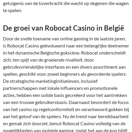
getuigenis van de toverkracht die wacht op degenen die wagen
te spelen.
De groei van Robocat Casino in België
Door de snelle toename van online gaming in de laatste jaren,
is Robocat Casino geëvolueerd naar een belangrijke deelnemer
in het dynamische Belgische gokscène. Robocat onderscheidt
zich, ten spijt van de groeiende rivaliteit, door
gebruiksvriendelijke interfaces en een divers assortiment aan
spellen, geschikt voor zowel beginners als gevorderde spelers.
De strategische marketinginitiatieven, inclusief
partnerschappen met lokale influencers en promotionele
acties, hebben een solide basis gecreëerd voor het aantrekken
van een trouwe gebruikersbasis. Daarnaast bevordert de focus
van het casino op regelconformiteit en verantwoord gokken bij
aan het geloof van de spelers. Nu de trend naar bereikbaarheid
en gemak zich doorzet, benut Robocat Casino volledig van de
mogelijkheden van mobiele gaming, zodat het aan de kop blijft