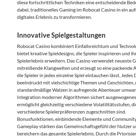
diese fortschrittlichen Techniken eine entscheidende Be
dabei, traditionelles Gaming im Robocat Casino in ein au
digitales Erlebnis zu transformieren.
Innovative Spielgestaltungen
Robocat Casino kombiniert Einfallsreichtum und Technol
bietet kreative Spieldesigns, die Spieler inspirieren und ih
Spielerlebnis erweitern. Das Casino verwendet neueste G
mitreißende Klangwelten und erzeugt so eine packende 
die Spieler in jedes einzelne Spiel eintauchen lässt. Jedes
beeindruckt mit vielschichtige Themen und Geschichten, 
standardmäßige Walzen in aufregende Abenteuer umwan
Integration moderner Algorithmen sichert ausgewogenes
ermöglicht gleichzeitig verschiedene Volatilitätsstufen, di
verschiedene Spielerpräferenzen zugeschnitten sind.
Bonusfunktionen, einbindende Elemente und Community
Gameplay stärken das Gemeinschaftsgefühl der Nutzer 
bereichern das gesamte Spielerlebnis. Durch die Priorisi