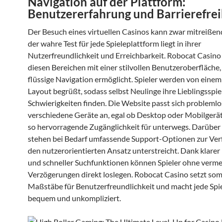
Navigation auf der Plattform:
Benutzererfahrung und Barrierefrei
Der Besuch eines virtuellen Casinos kann zwar mitreißend
der wahre Test für jede Spieleplattform liegt in ihrer
Nutzerfreundlichkeit und Erreichbarkeit. Robocat Casino
diesen Bereichen mit einer stilvollen Benutzeroberfläche, 
flüssige Navigation ermöglicht. Spieler werden von einem
Layout begrüßt, sodass selbst Neulinge ihre Lieblingsspi
Schwierigkeiten finden. Die Website passt sich problemlo
verschiedene Geräte an, egal ob Desktop oder Mobilgerät
so hervorragende Zugänglichkeit für unterwegs. Darüber
stehen bei Bedarf umfassende Support-Optionen zur Ver
den nutzerorientierten Ansatz unterstreicht. Dank klarer
und schneller Suchfunktionen können Spieler ohne verm
Verzögerungen direkt loslegen. Robocat Casino setzt som
Maßstäbe für Benutzerfreundlichkeit und macht jede Spi
bequem und unkompliziert.