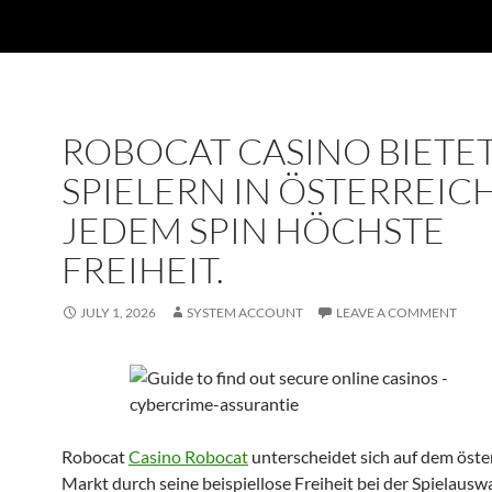
ROBOCAT CASINO BIETE
SPIELERN IN ÖSTERREICH
JEDEM SPIN HÖCHSTE
FREIHEIT.
JULY 1, 2026
SYSTEM ACCOUNT
LEAVE A COMMENT
Robocat
Casino Robocat
unterscheidet sich auf dem öste
Markt durch seine beispiellose Freiheit bei der Spielausw