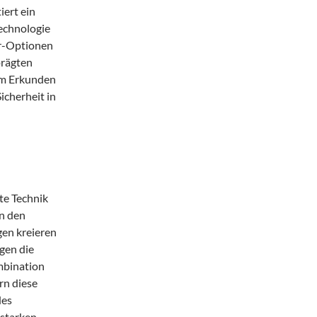
iert ein
Technologie
er-Optionen
prägten
um Erkunden
icherheit in
te Technik
in den
gen kreieren
gen die
mbination
rn diese
des
zstarken