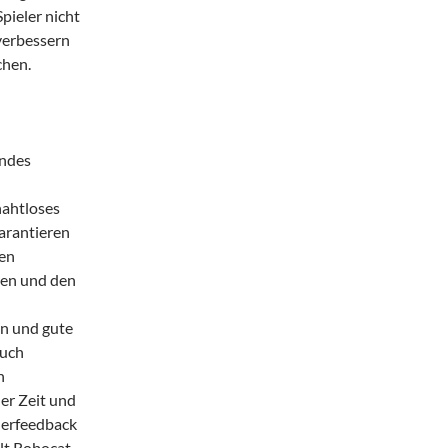
pieler nicht
 verbessern
chen.
endes
nahtloses
arantieren
nen
ren und den
en und gute
auch
n
der Zeit und
lerfeedback
llt Robocat