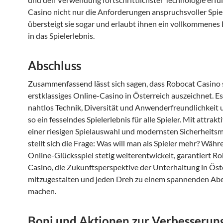
Casino nicht nur die Anforderungen anspruchsvoller Spie
übersteigt sie sogar und erlaubt ihnen ein vollkommenes
in das Spielerlebnis.
Abschluss
Zusammenfassend lässt sich sagen, dass Robocat Casino s
erstklassiges Online-Casino in Österreich auszeichnet. E
nahtlos Technik, Diversität und Anwenderfreundlichkeit 
so ein fesselndes Spielerlebnis für alle Spieler. Mit attrakt
einer riesigen Spielauswahl und modernsten Sicherhei
stellt sich die Frage: Was will man als Spieler mehr? Währ
Online-Glücksspiel stetig weiterentwickelt, garantiert R
Casino, die Zukunftsperspektive der Unterhaltung in Öst
mitzugestalten und jeden Dreh zu einem spannenden Ab
machen.
Boni und Aktionen zur Verbesserung