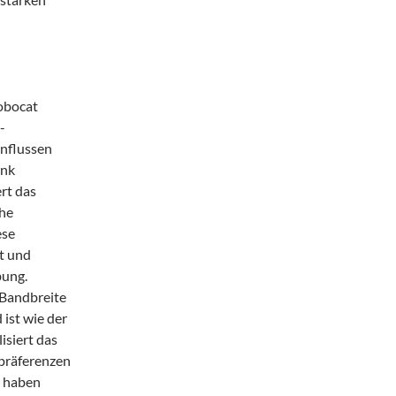
obocat
-
influssen
ank
rt das
che
ese
it und
bung.
 Bandbreite
ist wie der
isiert das
rpräferenzen
h haben