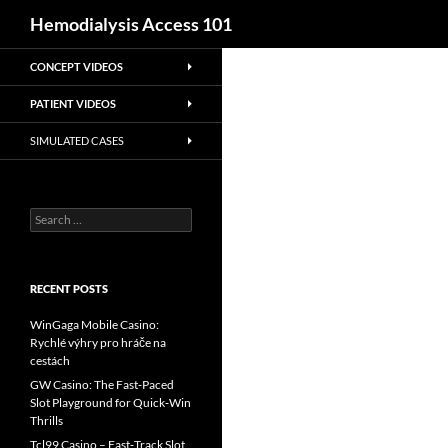
Search
Hemodialysis Access 101
Skip
CONCEPT VIDEOS
to
content
PATIENT VIDEOS
SIMULATED CASES
Search
for:
RECENT POSTS
WinGaga Mobile Casino:
Rychlé výhry pro hráče na
cestách
GW Casino: The Fast‑Paced
Slot Playground for Quick‑Win
Thrills
Tcl99 Casino – Fast‑Track Slot