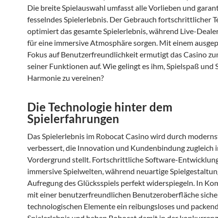
Die breite Spielauswahl umfasst alle Vorlieben und garant
fesselndes Spielerlebnis. Der Gebrauch fortschrittlicher 
optimiert das gesamte Spielerlebnis, während Live-Deal
für eine immersive Atmosphäre sorgen. Mit einem ausge
Fokus auf Benutzerfreundlichkeit ermutigt das Casino z
seiner Funktionen auf. Wie gelingt es ihm, Spielspaß und S
Harmonie zu vereinen?
Die Technologie hinter dem
Spielerfahrungen
Das Spielerlebnis im Robocat Casino wird durch moderns
verbessert, die Innovation und Kundenbindung zugleich 
Vordergrund stellt. Fortschrittliche Software-Entwicklun
immersive Spielwelten, während neuartige Spielgestaltun
Aufregung des Glücksspiels perfekt widerspiegeln. In Ko
mit einer benutzerfreundlichen Benutzeroberfläche siche
technologischen Elemente ein reibungsloses und packen
Spielerlebnis und heben Robocat damit in der konkurren