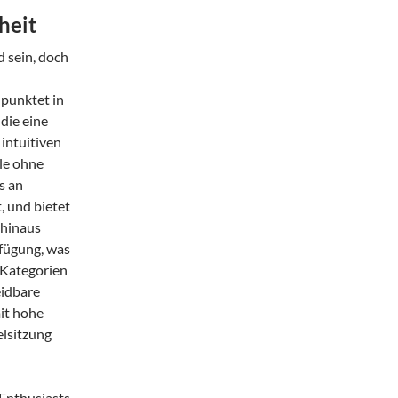
heit
 sein, doch
 punktet in
die eine
 intuitiven
ele ohne
s an
, und bietet
 hinaus
fügung, was
 Kategorien
eidbare
it hohe
elsitzung