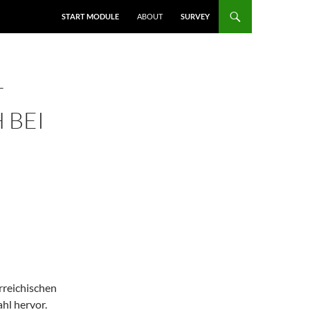
START MODULE
ABOUT
SURVEY
T
 BEI
rreichischen
ahl hervor.