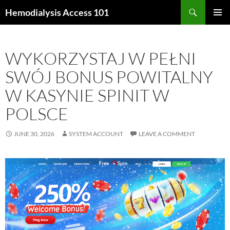
Skip
Search
Hemodialysis Access 101
to
PRIMAR
content
MENU
WYKORZYSTAJ W PEŁNI
SWÓJ BONUS POWITALNY
W KASYNIE SPINIT W
POLSCE
JUNE 30, 2026
SYSTEM ACCOUNT
LEAVE A COMMENT