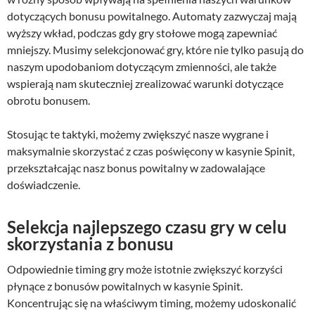
dotyczących bonusu powitalnego. Automaty zazwyczaj mają
wyższy wkład, podczas gdy gry stołowe mogą zapewniać
mniejszy. Musimy selekcjonować gry, które nie tylko pasują do
naszym upodobaniom dotyczącym zmienności, ale także
wspierają nam skuteczniej zrealizować warunki dotyczące
obrotu bonusem.
Stosując te taktyki, możemy zwiększyć nasze wygrane i
maksymalnie skorzystać z czas poświęcony w kasynie Spinit,
przekształcając nasz bonus powitalny w zadowalające
doświadczenie.
Selekcja najlepszego czasu gry w celu
skorzystania z bonusu
Odpowiednie timing gry może istotnie zwiększyć korzyści
płynące z bonusów powitalnych w kasynie Spinit.
Koncentrując się na właściwym timing, możemy udoskonalić