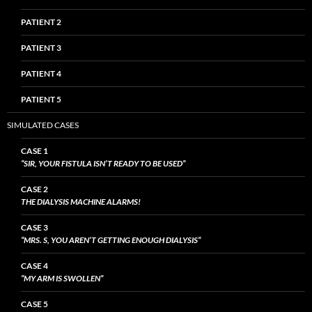
PATIENT 2
PATIENT 3
PATIENT 4
PATIENT 5
SIMULATED CASES
CASE 1
“SIR, YOUR FISTULA ISN’T READY TO BE USED”
CASE 2
THE DIALYSIS MACHINE ALARMS!
CASE 3
“MRS. S, YOU AREN’T GETTING ENOUGH DIALYSIS”
CASE 4
“MY ARM IS SWOLLEN”
CASE 5