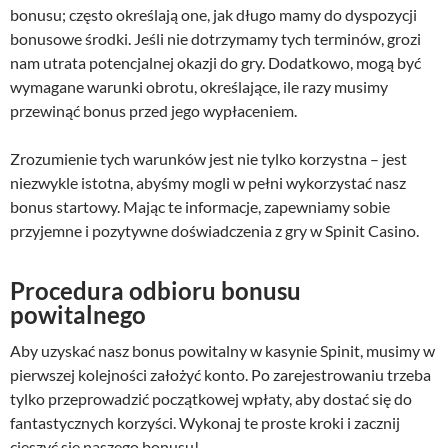
bonusu; często określają one, jak długo mamy do dyspozycji
bonusowe środki. Jeśli nie dotrzymamy tych terminów, grozi
nam utrata potencjalnej okazji do gry. Dodatkowo, mogą być
wymagane warunki obrotu, określające, ile razy musimy
przewinąć bonus przed jego wypłaceniem.
Zrozumienie tych warunków jest nie tylko korzystna – jest
niezwykle istotna, abyśmy mogli w pełni wykorzystać nasz
bonus startowy. Mając te informacje, zapewniamy sobie
przyjemne i pozytywne doświadczenia z gry w Spinit Casino.
Procedura odbioru bonusu
powitalnego
Aby uzyskać nasz bonus powitalny w kasynie Spinit, musimy w
pierwszej kolejności założyć konto. Po zarejestrowaniu trzeba
tylko przeprowadzić początkowej wpłaty, aby dostać się do
fantastycznych korzyści. Wykonaj te proste kroki i zacznij
cieszyć się naszego bonusu!