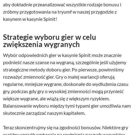
aby dokładnie przeanalizować wszystkie rodzaje bonusu i
zróbmy przygotowania na tryumf w naszej przygodzie z
kasynem w kasynie Spinit!
Strategie wyboru gier w celu
zwiększenia wygranych
Wybór odpowiednich gier w kasynie Spinit może znacznie
podnieść nasze szanse na wygraną, szczególnie jeśli użyjemy
strategiczne metody doboru gier. Po pierwsze, powinniśmy
rozważyć zmienność gier. Gry o małej wariancji oferują
regularne, mniejsze wygrane, doskonałe do wydłużenia czasu
gry, podczas gdy gry o wysokiej zmienności mogą przynieść
większe wygrane, ale wiążą się z większym ryzykiem.
Balansowanie wyboru między tymi typami gier umożliwia nam
skutecznie zarządzać naszym kapitałem.
Teraz skoncentrujmy się na zgodności bonusów. Niektóre gry
w różny sposób wpływają na spełnienia naszych warunków