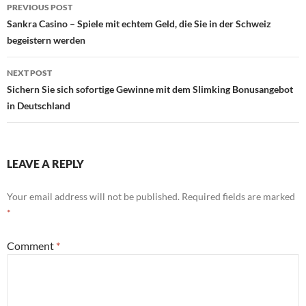
Post
PREVIOUS POST
navigation
Sankra Casino – Spiele mit echtem Geld, die Sie in der Schweiz
begeistern werden
NEXT POST
Sichern Sie sich sofortige Gewinne mit dem Slimking Bonusangebot
in Deutschland
LEAVE A REPLY
Your email address will not be published.
Required fields are marked
*
Comment
*