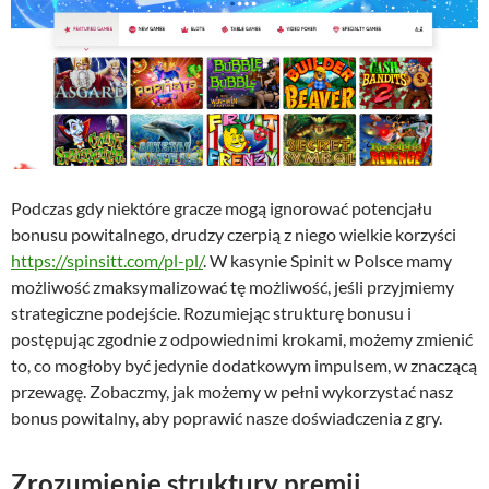
Podczas gdy niektóre gracze mogą ignorować potencjału
bonusu powitalnego, drudzy czerpią z niego wielkie korzyści
https://spinsitt.com/pl-pl/
. W kasynie Spinit w Polsce mamy
możliwość zmaksymalizować tę możliwość, jeśli przyjmiemy
strategiczne podejście. Rozumiejąc strukturę bonusu i
postępując zgodnie z odpowiednimi krokami, możemy zmienić
to, co mogłoby być jedynie dodatkowym impulsem, w znaczącą
przewagę. Zobaczmy, jak możemy w pełni wykorzystać nasz
bonus powitalny, aby poprawić nasze doświadczenia z gry.
Zrozumienie struktury premii