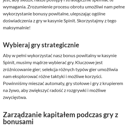
wymagania. Zrozumienie procesu obrotu umożliwi nam pełne
wykorzystanie bonusy powitalne, ulepszając ogólne
doświadczenia z gry w kasynie Spinit. Skorzystajmy z tego
maksymalnie!
Wybieraj gry strategicznie
Aby w pełni wykorzystać nasz bonus powitalny w kasynie
Spinit, musimy mądrze wybierać gry. Kluczowe jest
zróżnicowanie gier; selekcja różnych typów gier umożliwia
nam eksplorować różne taktyki i możliwe korzyści.
Powinniśmy mieszać automaty, gry stołowe i gry z krupierem
na żywo, aby zwiększyć radość z rozgrywki i możliwe
zwycięstwa.
Zarządzanie kapitałem podczas gry z
bonusami