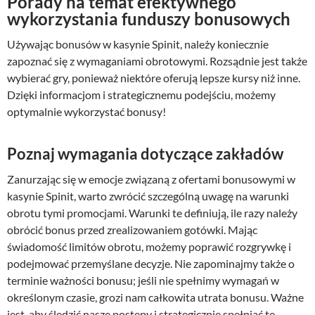
Porady na temat efektywnego
wykorzystania funduszy bonusowych
Używając bonusów w kasynie Spinit, należy koniecznie
zapoznać się z wymaganiami obrotowymi. Rozsądnie jest także
wybierać gry, ponieważ niektóre oferują lepsze kursy niż inne.
Dzięki informacjom i strategicznemu podejściu, możemy
optymalnie wykorzystać bonusy!
Poznaj wymagania dotyczące zakładów
Zanurzając się w emocje związaną z ofertami bonusowymi w
kasynie Spinit, warto zwrócić szczególną uwagę na warunki
obrotu tymi promocjami. Warunki te definiują, ile razy należy
obrócić bonus przed zrealizowaniem gotówki. Mając
świadomość limitów obrotu, możemy poprawić rozgrywkę i
podejmować przemyślane decyzje. Nie zapominajmy także o
terminie ważności bonusu; jeśli nie spełnimy wymagań w
określonym czasie, grozi nam całkowita utrata bonusu. Ważne
jest, aby śledzić nasze postępy i strategicznie spełniać te