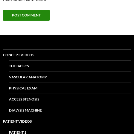
CONCEPT VIDEOS
THE BASICS
VASCULAR ANATOMY
PHYSICAL EXAM
ACCESS STENOSIS
DIALYSIS MACHINE
PATIENT VIDEOS
PATIENT 1