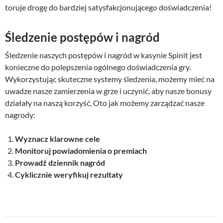
toruje drogę do bardziej satysfakcjonującego doświadczenia!
Śledzenie postępów i nagród
Śledzenie naszych postępów i nagród w kasynie Spinit jest
konieczne do polepszenia ogólnego doświadczenia gry.
Wykorzystując skuteczne systemy śledzenia, możemy mieć na
uwadze nasze zamierzenia w grze i uczynić, aby nasze bonusy
działały na naszą korzyść. Oto jak możemy zarządzać nasze
nagrody:
Wyznacz klarowne cele
Monitoruj powiadomienia o premiach
Prowadź dziennik nagród
Cyklicznie weryfikuj rezultaty