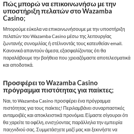
Πώς μπορώ να επικοινωνήσω με την
υποστήριξη πελατών στο Wazamba
Casino;
Μπορούμε εύκολα να επικοινωνήσουμε με την υποστήριξη
πελατών του Wazamba Casino μέσω της λειτουργίας
ζωντανής συνομιλίας ή στέλνοντάς τους κατευθείαν email.
Κανονικά απαντούν άμεσα, εξασφαλίζοντας ότι θα
παραλάβουμε την βοήθεια που χρειαζόμαστε αποτελεσματικά
και αποδοτικά.
Προσφέρει το Wazamba Casino
πρόγραμμα πιστότητας για παίκτες;
Ναι, το Wazamba Casino προσφέρει ένα πρόγραμμα
πιστότητας για τους παίκτες! Περιλαμβάνει συναρπαστικές
ανταμοιβές και αποκλειστικά προνόμια. Είμαστε σίγουροι ότι
θα χαρείτε τα οφέλη, ενισχύοντας παράλληλα την εμπειρία
παιχνιδιού σας. Συμμετάσχετε μαζί μας και ξεκινήστε να