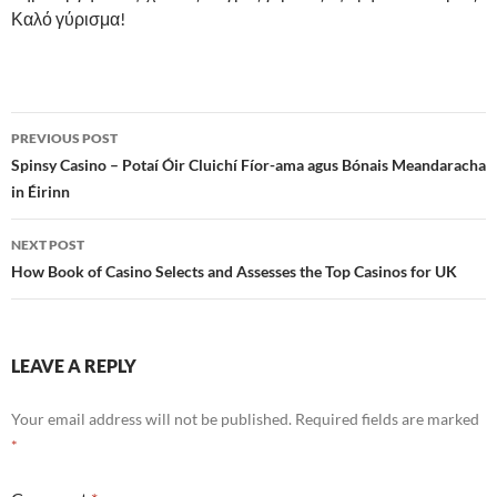
Καλό γύρισμα!
Post
PREVIOUS POST
navigation
Spinsy Casino – Potaí Óir Cluichí Fíor-ama agus Bónais Meandaracha
in Éirinn
NEXT POST
How Book of Casino Selects and Assesses the Top Casinos for UK
LEAVE A REPLY
Your email address will not be published.
Required fields are marked
*