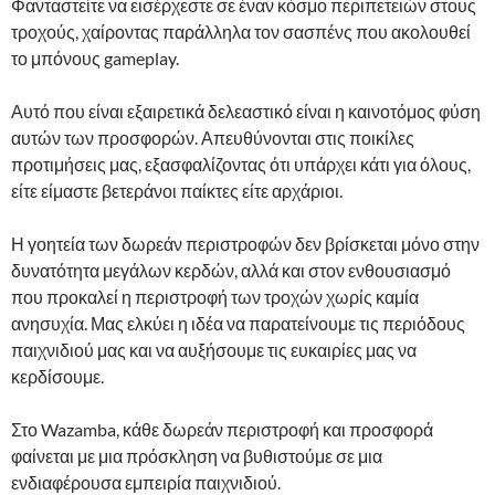
Φανταστείτε να εισέρχεστε σε έναν κόσμο περιπετειών στους
τροχούς, χαίροντας παράλληλα τον σασπένς που ακολουθεί
το μπόνους gameplay.
Αυτό που είναι εξαιρετικά δελεαστικό είναι η καινοτόμος φύση
αυτών των προσφορών. Απευθύνονται στις ποικίλες
προτιμήσεις μας, εξασφαλίζοντας ότι υπάρχει κάτι για όλους,
είτε είμαστε βετεράνοι παίκτες είτε αρχάριοι.
Η γοητεία των δωρεάν περιστροφών δεν βρίσκεται μόνο στην
δυνατότητα μεγάλων κερδών, αλλά και στον ενθουσιασμό
που προκαλεί η περιστροφή των τροχών χωρίς καμία
ανησυχία. Μας ελκύει η ιδέα να παρατείνουμε τις περιόδους
παιχνιδιού μας και να αυξήσουμε τις ευκαιρίες μας να
κερδίσουμε.
Στο Wazamba, κάθε δωρεάν περιστροφή και προσφορά
φαίνεται με μια πρόσκληση να βυθιστούμε σε μια
ενδιαφέρουσα εμπειρία παιχνιδιού.