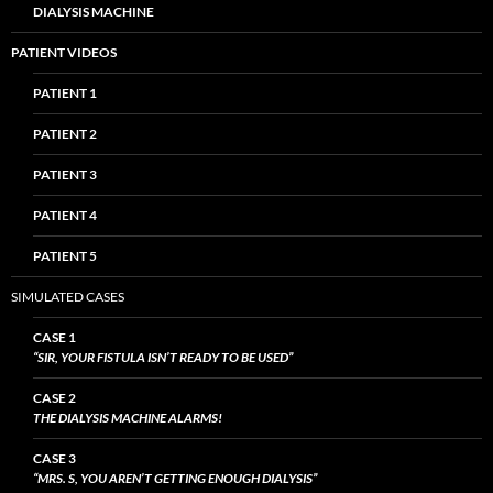
DIALYSIS MACHINE
PATIENT VIDEOS
PATIENT 1
PATIENT 2
PATIENT 3
PATIENT 4
PATIENT 5
SIMULATED CASES
CASE 1
“SIR, YOUR FISTULA ISN’T READY TO BE USED”
CASE 2
THE DIALYSIS MACHINE ALARMS!
CASE 3
“MRS. S, YOU AREN’T GETTING ENOUGH DIALYSIS”