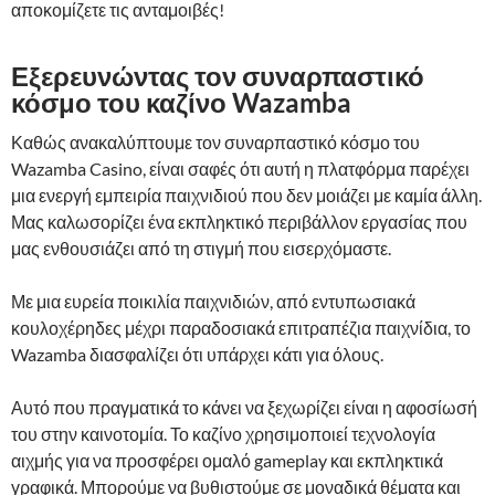
αποκομίζετε τις ανταμοιβές!
Εξερευνώντας τον συναρπαστικό
κόσμο του καζίνο Wazamba
Καθώς ανακαλύπτουμε τον συναρπαστικό κόσμο του
Wazamba Casino, είναι σαφές ότι αυτή η πλατφόρμα παρέχει
μια ενεργή εμπειρία παιχνιδιού που δεν μοιάζει με καμία άλλη.
Μας καλωσορίζει ένα εκπληκτικό περιβάλλον εργασίας που
μας ενθουσιάζει από τη στιγμή που εισερχόμαστε.
Με μια ευρεία ποικιλία παιχνιδιών, από εντυπωσιακά
κουλοχέρηδες μέχρι παραδοσιακά επιτραπέζια παιχνίδια, το
Wazamba διασφαλίζει ότι υπάρχει κάτι για όλους.
Αυτό που πραγματικά το κάνει να ξεχωρίζει είναι η αφοσίωσή
του στην καινοτομία. Το καζίνο χρησιμοποιεί τεχνολογία
αιχμής για να προσφέρει ομαλό gameplay και εκπληκτικά
γραφικά. Μπορούμε να βυθιστούμε σε μοναδικά θέματα και