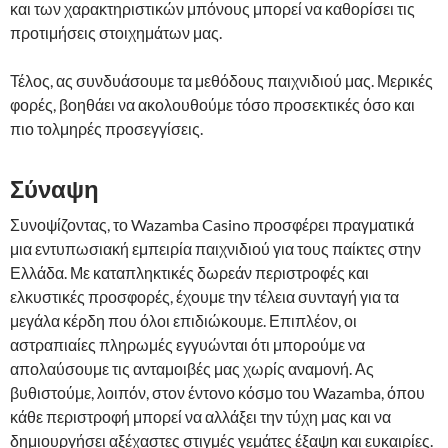
και των χαρακτηριστικών μπόνους μπορεί να καθορίσει τις
προτιμήσεις στοιχημάτων μας.
Τέλος, ας συνδυάσουμε τα μεθόδους παιχνιδιού μας. Μερικές
φορές, βοηθάει να ακολουθούμε τόσο προσεκτικές όσο και
πιο τολμηρές προσεγγίσεις.
Σύναψη
Συνοψίζοντας, το Wazamba Casino προσφέρει πραγματικά
μια εντυπωσιακή εμπειρία παιχνιδιού για τους παίκτες στην
Ελλάδα. Με καταπληκτικές δωρεάν περιστροφές και
ελκυστικές προσφορές, έχουμε την τέλεια συνταγή για τα
μεγάλα κέρδη που όλοι επιδιώκουμε. Επιπλέον, οι
αστραπιαίες πληρωμές εγγυώνται ότι μπορούμε να
απολαύσουμε τις ανταμοιβές μας χωρίς αναμονή. Ας
βυθιστούμε, λοιπόν, στον έντονο κόσμο του Wazamba, όπου
κάθε περιστροφή μπορεί να αλλάξει την τύχη μας και να
δημιουργήσει αξέχαστες στιγμές γεμάτες έξαψη και ευκαιρίες.