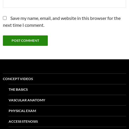
Save my name, email, and website in this browser for the
next time I comment.
CONCEPT VIDEOS
THE BASICS
VASCULAR ANATOMY
PHYSICAL EXAM
ACCESS STENOSIS