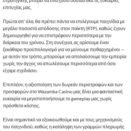
στρατηγικής μπορεί να ενισχύσει ουσιαστικά τις ευκαιρίες
επιτυχίας μας.
Πρώτα απ’ όλα, θα πρέπει πάντα να επιλέγουμε παιχνίδια με
μεγάλο ποσοστό απόδοσης στον παίκτη (RTP), καθώς έχουν
δημιουργηθεί για να επιστρέφουν περισσότερα με την
διάρκεια του χρόνου. Στη συνέχεια, ας ορίσουμε έναν
ξεκάθαρο προϋπολογισμό για να μείνουμε πειθαρχημένοι —
με αυτόν τον τρόπο, μπορούμε να απολαύσουμε την εμπειρία
χωρίς την άγχος να απωλέσουμε περισσότερα από όσα
είχαμε σχεδιάσει.
Επιπλέον, η αξιοποίηση των δωρεάν περιστροφών και των
προσφορών στο Wazamba Casino μας δίνει μια φανταστική
ευκαιρία να μεγιστοποιήσουμε το gameplay μας χωρίς
πρόσθετο κόστος.
Είναι σημαντικό να εξοικειωθούμε και με τους μηχανισμούς
του παιχνιδιού, καθώς η κατάληψη των γραμμών πληρωμής