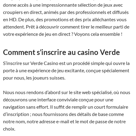
donne accès à une impressionnante sélection de jeux avec
croupiers en direct, animés par des professionnels et diffusés
en HD. De plus, des promotions et des prix alléchantes vous
attendent. Prêt à découvrir comment tirer le meilleur parti de
votre expérience de jeu en direct ? Voyons cela ensemble !
Comment s’inscrire au casino Verde
S’inscrire sur Verde Casino est un procédé simple qui ouvre la
porte à une expérience de jeu excitante, conçue spécialement
pour nous, les joueurs suisses.
Nous nous rendons d’abord sur le site web spécialisé, où nous
découvrons une interface conviviale conçue pour une
navigation sans effort. Il suffit de remplir un court formulaire
d’inscription ; nous fournissons des détails de base comme
notre nom, notre adresse e-mail et le mot de passe de notre
choix.