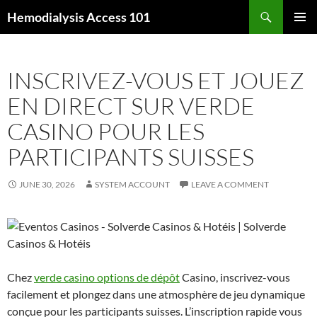
Skip
Search
Hemodialysis Access 101
to
PRIMAR
content
MENU
INSCRIVEZ-VOUS ET JOUEZ
EN DIRECT SUR VERDE
CASINO POUR LES
PARTICIPANTS SUISSES
JUNE 30, 2026
SYSTEM ACCOUNT
LEAVE A COMMENT
Chez
verde casino options de dépôt
Casino, inscrivez-vous
facilement et plongez dans une atmosphère de jeu dynamique
conçue pour les participants suisses. L’inscription rapide vous