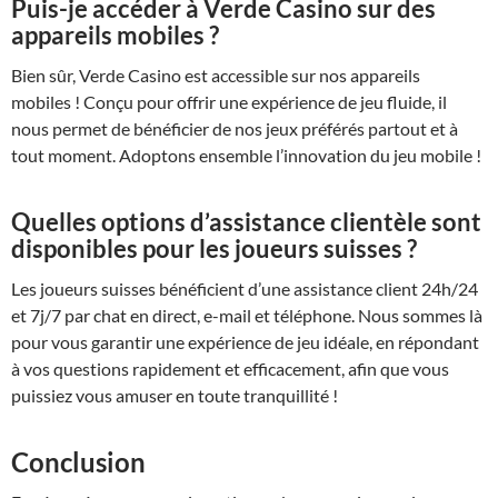
Puis-je accéder à Verde Casino sur des
appareils mobiles ?
Bien sûr, Verde Casino est accessible sur nos appareils
mobiles ! Conçu pour offrir une expérience de jeu fluide, il
nous permet de bénéficier de nos jeux préférés partout et à
tout moment. Adoptons ensemble l’innovation du jeu mobile !
Quelles options d’assistance clientèle sont
disponibles pour les joueurs suisses ?
Les joueurs suisses bénéficient d’une assistance client 24h/24
et 7j/7 par chat en direct, e-mail et téléphone. Nous sommes là
pour vous garantir une expérience de jeu idéale, en répondant
à vos questions rapidement et efficacement, afin que vous
puissiez vous amuser en toute tranquillité !
Conclusion