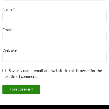
Name
*
Email
*
Website
Save my name, email, and website in this browser for the
next time I comment.