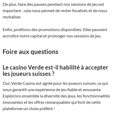
De plus, faire des pauses pendant nos sessions de jeu est
important : cela nous permet de rester focalisés et de nous
revitaliser.
Enfin, profitons des promotions disponibles. Elles peuvent
accroître notre capital et prolonger nos sessions de jeu.
Foire aux questions
Le casino Verde est-il habilité à accepter
les joueurs suisses ?
Oui, Verde Casino est agréé pour les joueurs suisses, ce qui
nous garantit une expérience de jeu fiable et amusante.
Explorons ensemble la diversité des jeux, les fonctionnalités
innovantes et les offres remarquables qui font de cette
plateforme un choix préféré !