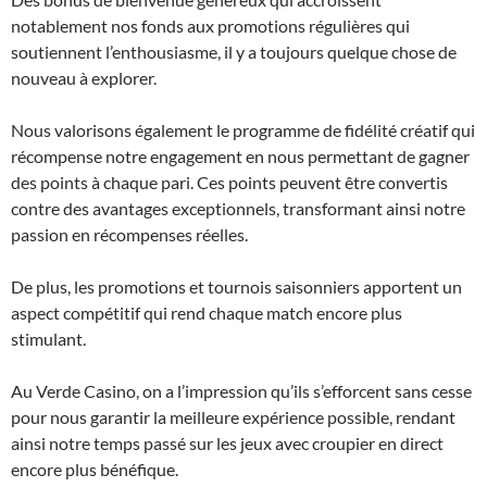
notablement nos fonds aux promotions régulières qui
soutiennent l’enthousiasme, il y a toujours quelque chose de
nouveau à explorer.
Nous valorisons également le programme de fidélité créatif qui
récompense notre engagement en nous permettant de gagner
des points à chaque pari. Ces points peuvent être convertis
contre des avantages exceptionnels, transformant ainsi notre
passion en récompenses réelles.
De plus, les promotions et tournois saisonniers apportent un
aspect compétitif qui rend chaque match encore plus
stimulant.
Au Verde Casino, on a l’impression qu’ils s’efforcent sans cesse
pour nous garantir la meilleure expérience possible, rendant
ainsi notre temps passé sur les jeux avec croupier en direct
encore plus bénéfique.