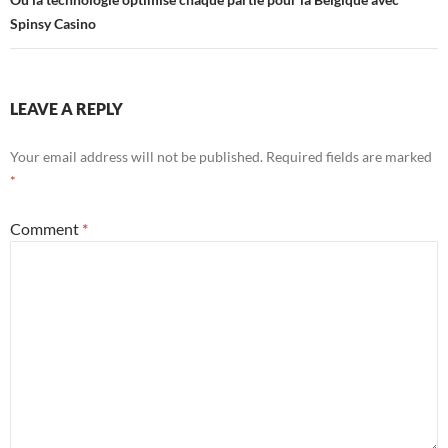
Spinsy Casino
LEAVE A REPLY
Your email address will not be published.
Required fields are marked
*
Comment
*