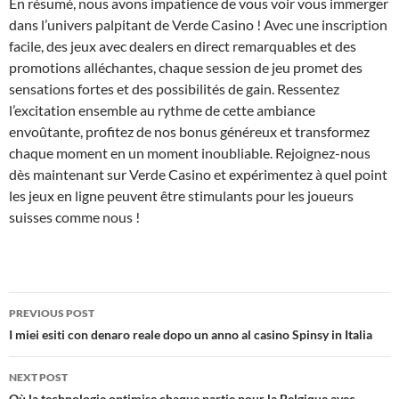
En résumé, nous avons impatience de vous voir vous immerger
dans l’univers palpitant de Verde Casino ! Avec une inscription
facile, des jeux avec dealers en direct remarquables et des
promotions alléchantes, chaque session de jeu promet des
sensations fortes et des possibilités de gain. Ressentez
l’excitation ensemble au rythme de cette ambiance
envoûtante, profitez de nos bonus généreux et transformez
chaque moment en un moment inoubliable. Rejoignez-nous
dès maintenant sur Verde Casino et expérimentez à quel point
les jeux en ligne peuvent être stimulants pour les joueurs
suisses comme nous !
Post
PREVIOUS POST
navigation
I miei esiti con denaro reale dopo un anno al casino Spinsy in Italia
NEXT POST
Où la technologie optimise chaque partie pour la Belgique avec