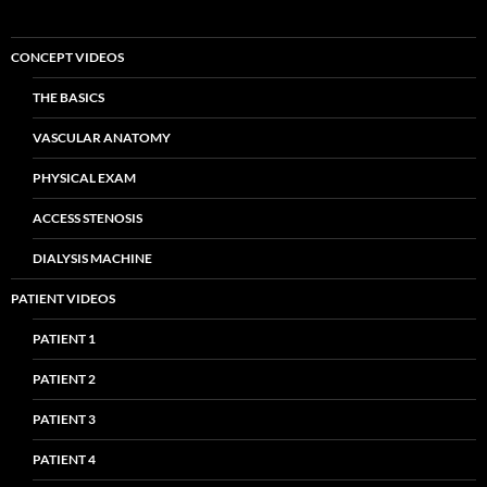
CONCEPT VIDEOS
THE BASICS
VASCULAR ANATOMY
PHYSICAL EXAM
ACCESS STENOSIS
DIALYSIS MACHINE
PATIENT VIDEOS
PATIENT 1
PATIENT 2
PATIENT 3
PATIENT 4