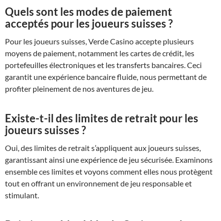
Quels sont les modes de paiement
acceptés pour les joueurs suisses ?
Pour les joueurs suisses, Verde Casino accepte plusieurs
moyens de paiement, notamment les cartes de crédit, les
portefeuilles électroniques et les transferts bancaires. Ceci
garantit une expérience bancaire fluide, nous permettant de
profiter pleinement de nos aventures de jeu.
Existe-t-il des limites de retrait pour les
joueurs suisses ?
Oui, des limites de retrait s’appliquent aux joueurs suisses,
garantissant ainsi une expérience de jeu sécurisée. Examinons
ensemble ces limites et voyons comment elles nous protègent
tout en offrant un environnement de jeu responsable et
stimulant.