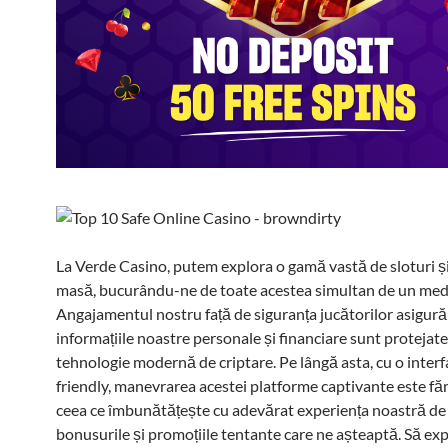
La Verde Casino, putem explora o gamă vastă de sloturi și
masă, bucurându-ne de toate acestea simultan de un medi
Angajamentul nostru față de siguranța jucătorilor asigură
informațiile noastre personale și financiare sunt protejate
tehnologie modernă de criptare. Pe lângă asta, cu o interf
friendly, manevrarea acestei platforme captivante este făr
ceea ce îmbunătățește cu adevărat experiența noastră de 
bonusurile și promoțiile tentante care ne așteaptă. Să ex