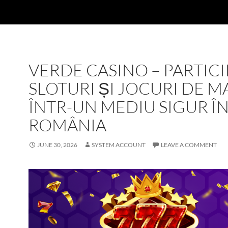
VERDE CASINO – PARTICI
SLOTURI ȘI JOCURI DE M
ÎNTR-UN MEDIU SIGUR Î
ROMÂNIA
JUNE 30, 2026
SYSTEM ACCOUNT
LEAVE A COMMENT