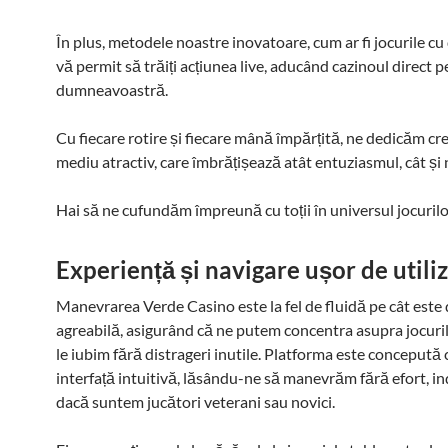
În plus, metodele noastre inovatoare, cum ar fi jocurile cu 
vă permit să trăiți acțiunea live, aducând cazinoul direct p
dumneavoastră.
Cu fiecare rotire și fiecare mână împărțită, ne dedicăm cre
mediu atractiv, care îmbrățișează atât entuziasmul, cât și
Hai să ne cufundăm împreună cu toții în universul jocurilo
Experiență și navigare ușor de utili
Manevrarea Verde Casino este la fel de fluidă pe cât este
agreabilă, asigurând că ne putem concentra asupra jocuril
le iubim fără distrageri inutile. Platforma este concepută 
interfață intuitivă, lăsându-ne să manevrăm fără efort, in
dacă suntem jucători veterani sau novici.