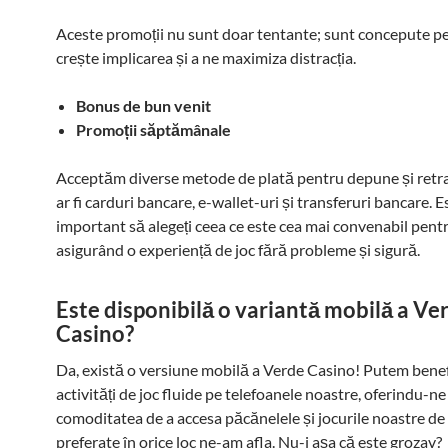
Aceste promoții nu sunt doar tentante; sunt concepute pe
crește implicarea și a ne maximiza distracția.
Bonus de bun venit
Promoții săptămânale
Acceptăm diverse metode de plată pentru depune și retr
ar fi carduri bancare, e-wallet-uri și transferuri bancare. E
important să alegeți ceea ce este cea mai convenabil pentr
asigurând o experiență de joc fără probleme și sigură.
Este disponibilă o variantă mobilă a Ve
Casino?
Da, există o versiune mobilă a Verde Casino! Putem benef
activități de joc fluide pe telefoanele noastre, oferindu-ne
comoditatea de a accesa păcănelele și jocurile noastre d
preferate în orice loc ne-am afla. Nu-i așa că este grozav?