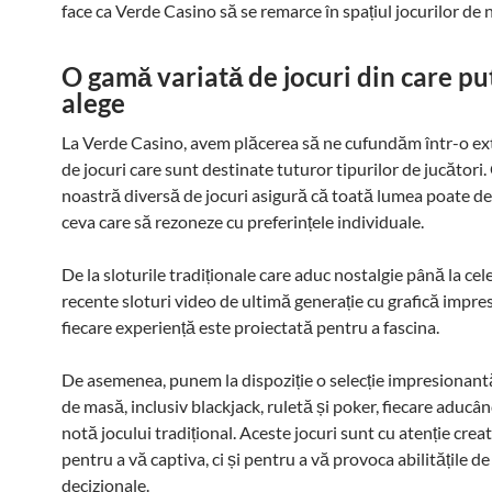
face ca Verde Casino să se remarce în spațiul jocurilor de 
O gamă variată de jocuri din care pu
alege
La Verde Casino, avem plăcerea să ne cufundăm într-o e
de jocuri care sunt destinate tuturor tipurilor de jucători
noastră diversă de jocuri asigură că toată lumea poate d
ceva care să rezoneze cu preferințele individuale.
De la sloturile tradiționale care aduc nostalgie până la cel
recente sloturi video de ultimă generație cu grafică impre
fiecare experiență este proiectată pentru a fascina.
De asemenea, punem la dispoziție o selecție impresionantă
de masă, inclusiv blackjack, ruletă și poker, fiecare aducâ
notă jocului tradițional. Aceste jocuri sunt cu atenție crea
pentru a vă captiva, ci și pentru a vă provoca abilitățile de
decizionale.