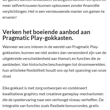
meer zelfvertrouwen kunnen opbouwen zonder financiële
verplichtingen. Het is een vernieuwende manier om gamen te
ervaren!
Verken het boeiende aanbod aan
Pragmatic Play-gokkasten.
Wanneer we ons inleven in de wereld van Pragmatic Play-
gokkasten, kunnen we niet anders dan verwonderd zijn van de
uitgebreide verscheidenheid aan thema’s en functies die ze
aanbieden. Van historische beschavingen tot droomwerelden,
hun artistieke flexibiliteit houdt ons op het spanning van onze
stoel.
Elke gokkast is met zorg ontworpen en combineert
kwalitatieve graphics met creatieve gameplay-mechanismen
die de speelervaring naar een verhoogd niveau verheffen. De
integratie van functies zoals flexibele bonusrondes, gratis