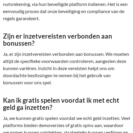
nutsrekening, via hun beveiligde platform indienen. Het is een
eenvoudig proces dat onze beveiliging en compliance van de
regels garandeert.
Zijn er inzetvereisten verbonden aan
bonussen?
Ja, er zijn inzetvereisten verbonden aan bonussen. We moeten
altijd de specifieke voorwaarden controleren, aangezien deze
kunnen variëren. Inzicht in deze vereisten helpt ons om
doordachte beslissingen te nemen bij het gebruik van
bonussen voor ons spel.
Kan ik gratis spelen voordat ik met echt
geld ga inzetten?
Ja, we kunnen gratis spelen voordat we echt geld inzetten. Veel
platforms bieden demoversies of gratis spins aan, waardoor
we games kunnen ontdekken, strategieën kunnen verfijnen en