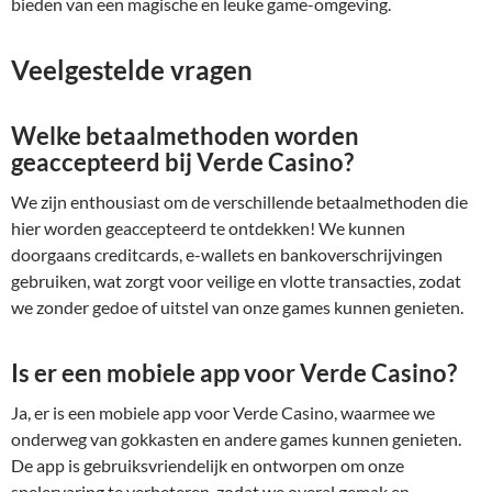
bieden van een magische en leuke game-omgeving.
Veelgestelde vragen
Welke betaalmethoden worden
geaccepteerd bij Verde Casino?
We zijn enthousiast om de verschillende betaalmethoden die
hier worden geaccepteerd te ontdekken! We kunnen
doorgaans creditcards, e-wallets en bankoverschrijvingen
gebruiken, wat zorgt voor veilige en vlotte transacties, zodat
we zonder gedoe of uitstel van onze games kunnen genieten.
Is er een mobiele app voor Verde Casino?
Ja, er is een mobiele app voor Verde Casino, waarmee we
onderweg van gokkasten en andere games kunnen genieten.
De app is gebruiksvriendelijk en ontworpen om onze
spelervaring te verbeteren, zodat we overal gemak en