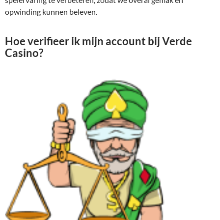
opwinding kunnen beleven.
Hoe verifieer ik mijn account bij Verde
Casino?