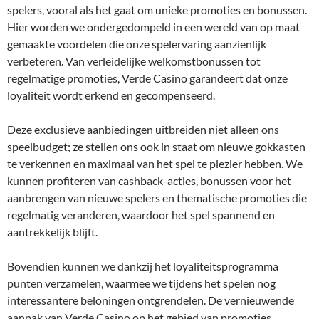
spelers, vooral als het gaat om unieke promoties en bonussen.
Hier worden we ondergedompeld in een wereld van op maat
gemaakte voordelen die onze spelervaring aanzienlijk
verbeteren. Van verleidelijke welkomstbonussen tot
regelmatige promoties, Verde Casino garandeert dat onze
loyaliteit wordt erkend en gecompenseerd.
Deze exclusieve aanbiedingen uitbreiden niet alleen ons
speelbudget; ze stellen ons ook in staat om nieuwe gokkasten
te verkennen en maximaal van het spel te plezier hebben. We
kunnen profiteren van cashback-acties, bonussen voor het
aanbrengen van nieuwe spelers en thematische promoties die
regelmatig veranderen, waardoor het spel spannend en
aantrekkelijk blijft.
Bovendien kunnen we dankzij het loyaliteitsprogramma
punten verzamelen, waarmee we tijdens het spelen nog
interessantere beloningen ontgrendelen. De vernieuwende
aanpak van Verde Casino op het gebied van promoties