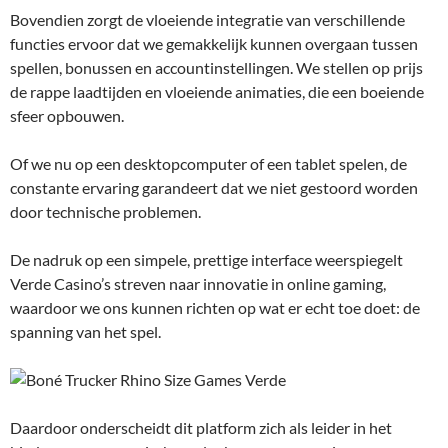
Bovendien zorgt de vloeiende integratie van verschillende
functies ervoor dat we gemakkelijk kunnen overgaan tussen
spellen, bonussen en accountinstellingen. We stellen op prijs
de rappe laadtijden en vloeiende animaties, die een boeiende
sfeer opbouwen.
Of we nu op een desktopcomputer of een tablet spelen, de
constante ervaring garandeert dat we niet gestoord worden
door technische problemen.
De nadruk op een simpele, prettige interface weerspiegelt
Verde Casino’s streven naar innovatie in online gaming,
waardoor we ons kunnen richten op wat er echt toe doet: de
spanning van het spel.
Daardoor onderscheidt dit platform zich als leider in het