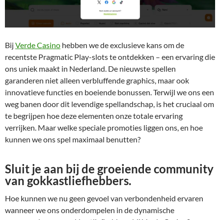
Bij
Verde Casino
hebben we de exclusieve kans om de
recentste Pragmatic Play-slots te ontdekken – een ervaring die
ons uniek maakt in Nederland. De nieuwste spellen
garanderen niet alleen verbluffende graphics, maar ook
innovatieve functies en boeiende bonussen. Terwijl we ons een
weg banen door dit levendige spellandschap, is het cruciaal om
te begrijpen hoe deze elementen onze totale ervaring
verrijken. Maar welke speciale promoties liggen ons, en hoe
kunnen we ons spel maximaal benutten?
Sluit je aan bij de groeiende community
van gokkastliefhebbers.
Hoe kunnen we nu geen gevoel van verbondenheid ervaren
wanneer we ons onderdompelen in de dynamische