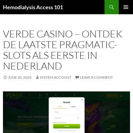
Skip
Search
Hemodialysis Access 101
to
PRIMAR
content
MENU
VERDE CASINO – ONTDEK
DE LAATSTE PRAGMATIC-
SLOTS ALS EERSTE IN
NEDERLAND
JUNE 30, 2026
SYSTEM ACCOUNT
LEAVE A COMMENT