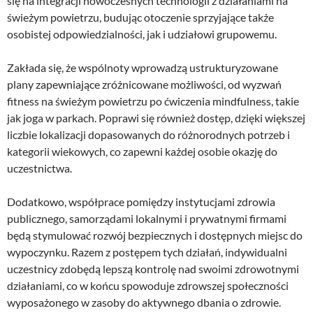
się na integracji nowoczesnych technologii z działaniami na
świeżym powietrzu, budując otoczenie sprzyjające także
osobistej odpowiedzialności, jak i udziałowi grupowemu.
Zakłada się, że wspólnoty wprowadzą ustrukturyzowane
plany zapewniające zróżnicowane możliwości, od wyzwań
fitness na świeżym powietrzu po ćwiczenia mindfulness, takie
jak joga w parkach. Poprawi się również dostęp, dzięki większej
liczbie lokalizacji dopasowanych do różnorodnych potrzeb i
kategorii wiekowych, co zapewni każdej osobie okazję do
uczestnictwa.
Dodatkowo, współprace pomiędzy instytucjami zdrowia
publicznego, samorządami lokalnymi i prywatnymi firmami
będą stymulować rozwój bezpiecznych i dostępnych miejsc do
wypoczynku. Razem z postępem tych działań, indywidualni
uczestnicy zdobędą lepszą kontrolę nad swoimi zdrowotnymi
działaniami, co w końcu spowoduje zdrowszej społeczności
wyposażonego w zasoby do aktywnego dbania o zdrowie.