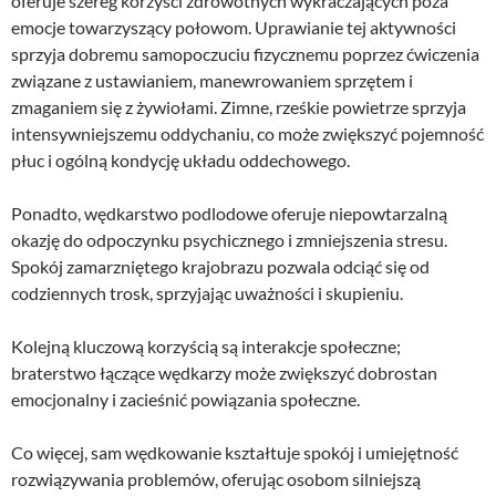
oferuje szereg korzyści zdrowotnych wykraczających poza
emocje towarzyszący połowom. Uprawianie tej aktywności
sprzyja dobremu samopoczuciu fizycznemu poprzez ćwiczenia
związane z ustawianiem, manewrowaniem sprzętem i
zmaganiem się z żywiołami. Zimne, rześkie powietrze sprzyja
intensywniejszemu oddychaniu, co może zwiększyć pojemność
płuc i ogólną kondycję układu oddechowego.
Ponadto, wędkarstwo podlodowe oferuje niepowtarzalną
okazję do odpoczynku psychicznego i zmniejszenia stresu.
Spokój zamarzniętego krajobrazu pozwala odciąć się od
codziennych trosk, sprzyjając uważności i skupieniu.
Kolejną kluczową korzyścią są interakcje społeczne;
braterstwo łączące wędkarzy może zwiększyć dobrostan
emocjonalny i zacieśnić powiązania społeczne.
Co więcej, sam wędkowanie kształtuje spokój i umiejętność
rozwiązywania problemów, oferując osobom silniejszą