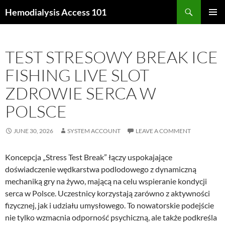
Skip
Search
Hemodialysis Access 101
to
PRIMAR
content
MENU
TEST STRESOWY BREAK ICE
FISHING LIVE SLOT
ZDROWIE SERCA W
POLSCE
JUNE 30, 2026
SYSTEM ACCOUNT
LEAVE A COMMENT
Koncepcja „Stress Test Break” łączy uspokajające
doświadczenie wędkarstwa podlodowego z dynamiczną
mechaniką gry na żywo, mającą na celu wspieranie kondycji
serca w Polsce. Uczestnicy korzystają zarówno z aktywności
fizycznej, jak i udziału umysłowego. To nowatorskie podejście
nie tylko wzmacnia odporność psychiczną, ale także podkreśla