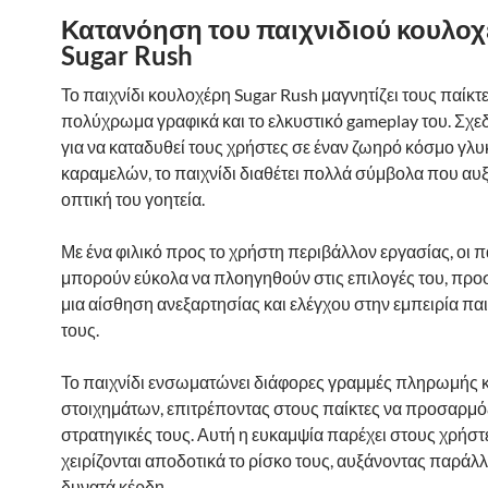
Κατανόηση του παιχνιδιού κουλο
Sugar Rush
Το παιχνίδι κουλοχέρη Sugar Rush μαγνητίζει τους παίκτε
πολύχρωμα γραφικά και το ελκυστικό gameplay του. Σχε
για να καταδυθεί τους χρήστες σε έναν ζωηρό κόσμο γλυ
καραμελών, το παιχνίδι διαθέτει πολλά σύμβολα που αυ
οπτική του γοητεία.
Με ένα φιλικό προς το χρήστη περιβάλλον εργασίας, οι π
μπορούν εύκολα να πλοηγηθούν στις επιλογές του, πρ
μια αίσθηση ανεξαρτησίας και ελέγχου στην εμπειρία πα
τους.
Το παιχνίδι ενσωματώνει διάφορες γραμμές πληρωμής κ
στοιχημάτων, επιτρέποντας στους παίκτες να προσαρμόζ
στρατηγικές τους. Αυτή η ευκαμψία παρέχει στους χρήστ
χειρίζονται αποδοτικά το ρίσκο τους, αυξάνοντας παράλ
δυνατά κέρδη.