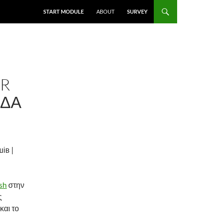
START MODULE
ABOUT
SURVEY
AR
ΆΔΑ
sh
στην
ς
και το