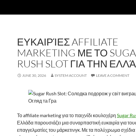
ΕΥΚΑΙΡΊΕΣ AFFILIATE
MARKETING ΜΕ ΤΟ SUG
RUSH SLOT ΓΙΑ ΤΗΝ ΕΛΛ
JUNE 30, 2026
SYSTEM ACCOUNT
LEAVE A COMMENT
Το affiliate marketing για το παιχνίδι κουλοχέρη
Sugar Ru
Ελλάδα παρουσιάζει μια συναρπαστική ευκαιρία για του
επαγγελματίες του μάρκετινγκ. Με τα πολύχρωμα σχέδια 