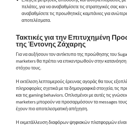
πελάτες, για να αναβαθμίσετε τις στρατηγικές σας και 
αναβαθμίσετε τις προωθητικές καμπάνιες για ανώτερ
αποτελέσματα.
Τακτικές για την Επιτυχημένη Πρ
της Έντονης Ζάχαρης
Για να αυξήσουν τον αντίκτυπο της προώθησης του Sugar
marketers θα πρέπει να επικεντρωθούν στην κατανόηση 
στόχου τους.
Η εκτέλεση λεπτομερούς έρευνας αγοράς θα τους εξοπλί
πληροφορίες σχετικά με τα δημογραφικά στοιχεία, τις πρ
και τις gaming behaviors. Οπλισμένοι με αυτές τις γνώσεις
marketers μπορούν να προσαρμόσουν τα messages τους
έχουν πιο αποτελεσματική απήχηση.
Η εκμετάλλευση διαφόρων ψηφιακών πλατφορμών είναι 