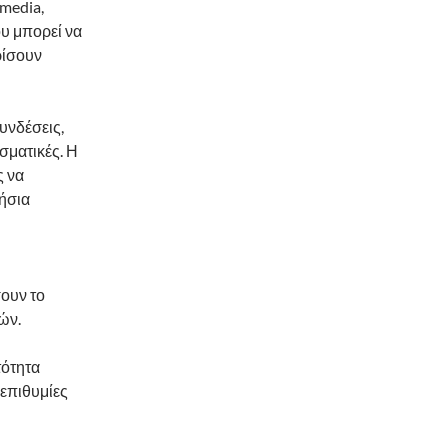
 media,
υ μπορεί να
ρίσουν
υνδέσεις,
σματικές. Η
ς να
νήσια
ουν το
ών.
τότητα
 επιθυμίες