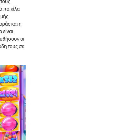
στους
ό ποικίλα
ομής
οράς και η
 είναι
ουθήσουν οι
έρδη τους σε