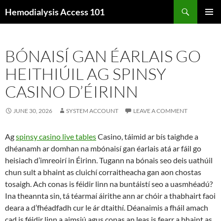
Skip
Search
Hemodialysis Access 101
to
PRIMAR
content
MENU
BÓNAISÍ GAN ÉARLAIS GO
HEITHIÚIL AG SPINSY
CASINO D’ÉIRINN
JUNE 30, 2026
SYSTEM ACCOUNT
LEAVE A COMMENT
Ag
spinsy casino live tables
Casino, táimid ar bís taighde a
dhéanamh ar domhan na mbónaisí gan éarlais atá ar fáil go
heisiach d’imreoirí in Éirinn. Tugann na bónais seo deis uathúil
chun sult a bhaint as cluichí corraitheacha gan aon chostas
tosaigh. Ach conas is féidir linn na buntáistí seo a uasmhéadú?
Ina theannta sin, tá téarmaí áirithe ann ar chóir a thabhairt faoi
deara a d’fhéadfadh cur le ár dtaithí. Déanaimis a fháil amach
cad is féidir linn a aimsiú agus conas an leas is fearr a bhaint as