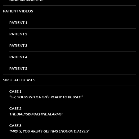
PATIENT VIDEOS
PATIENT 1
PATIENT 2
PATIENT 3
PATIENT 4
PATIENT 5
SIMULATED CASES
CASE 1
“SIR, YOUR FISTULA ISN’T READY TO BE USED”
CASE 2
THE DIALYSIS MACHINE ALARMS!
CASE 3
“MRS. S, YOU AREN’T GETTING ENOUGH DIALYSIS”