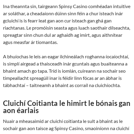
Ina theannta sin, tairgeann Spinsy Casino comhéadan intuitive
ar soláthar, a cheadaíonn dúinn sinn féin a chur isteach inár
gcluichí is is fearr leat gan aon cur isteach gan ghá gan
riachtanas. Le promóisin seasta agus luach saothair dílseachta,
spreagtar sinn chun dul ar aghaidh ag imirt, agus aithnítear
agus measfar ár tiomantas.
A bhuíochas le leis an eagar ilchineálach roghanna íocaíochtaí,
is simplí airgead a thaisceadh inár gcuntais agus buaiteanna a
bhaint amach go tapa. Tríd is iomlán, cuireann na sochair seo
timpeallacht spreagúil inar is féidir linn fócas ar an ábhar is
tábhachtaí – taitneamh a bhaint as corraíl na cluichíochta.
Cluichí Coitianta le himirt le bónais gan
aon éarlais
Nuair a mheasaimid ar cluichí coitianta le sult a bhaint as le
sochair gan aon taisce ag Spinsy Casino, smaoiníonn na cluichí