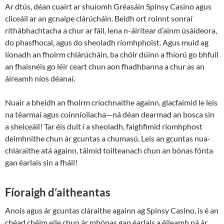
Ar dtús, déan cuairt ar shuíomh Gréasáin Spinsy Casino agus
cliceáil ar an gcnaipe clárúcháin. Beidh ort roinnt sonraí
ríthábhachtacha a chur ar fáil, lena n-áirítear d’ainm úsáideora,
do phasfhocal, agus do sheoladh ríomhphoist. Agus muid ag
líonadh an fhoirm chlárúcháin, ba chóir dúinn a fhíorú go bhfuil
an fhaisnéis go léir ceart chun aon fhadhbanna a chur as an
áireamh níos déanaí.
Nuair a bheidh an fhoirm críochnaithe againn, glacfaimid le leis
na téarmaí agus coinníollacha—ná déan dearmad an bosca sin
a sheiceáil! Tar éis duit í a sheoladh, faighfimid ríomhphost
deimhnithe chun ár gcuntas a chumasú. Leis an gcuntas nua-
chláraithe atá againn, táimid toilteanach chun an bónas fónta
gan éarlais sin a fháil!
Fíoraigh d’aitheantas
Anois agus ár gcuntas cláraithe againn ag Spinsy Casino, is é an
chéad chéim eile chun ár mbónas gan éarlais a éileamh ná ár