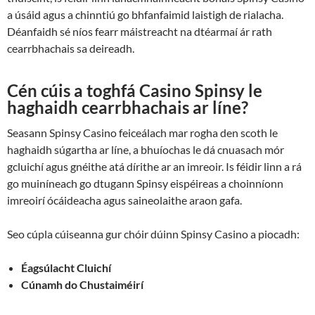
a úsáid agus a chinntiú go bhfanfaimid laistigh de rialacha.
Déanfaidh sé níos fearr máistreacht na dtéarmaí ár rath
cearrbhachais sa deireadh.
Cén cúis a toghfá Casino Spinsy le
haghaidh cearrbhachais ar líne?
Seasann Spinsy Casino feiceálach mar rogha den scoth le
haghaidh súgartha ar líne, a bhuíochas le dá cnuasach mór
gcluichí agus gnéithe atá dírithe ar an imreoir. Is féidir linn a rá
go muiníneach go dtugann Spinsy eispéireas a choinníonn
imreoirí ócáideacha agus saineolaithe araon gafa.
Seo cúpla cúiseanna gur chóir dúinn Spinsy Casino a piocadh:
Éagsúlacht Cluichí
Cúnamh do Chustaiméirí