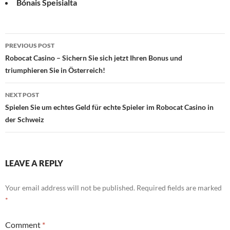
Bónais Speisialta
Post
PREVIOUS POST
navigation
Robocat Casino – Sichern Sie sich jetzt Ihren Bonus und
triumphieren Sie in Österreich!
NEXT POST
Spielen Sie um echtes Geld für echte Spieler im Robocat Casino in
der Schweiz
LEAVE A REPLY
Your email address will not be published.
Required fields are marked
*
Comment
*