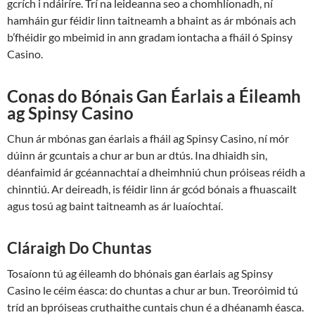
gcrích i ndáiríre. Trí na leideanna seo a chomhlíonadh, ní
hamháin gur féidir linn taitneamh a bhaint as ár mbónais ach
b’fhéidir go mbeimid in ann gradam iontacha a fháil ó Spinsy
Casino.
Conas do Bónais Gan Éarlais a Éileamh
ag Spinsy Casino
Chun ár mbónas gan éarlais a fháil ag Spinsy Casino, ní mór
dúinn ár gcuntais a chur ar bun ar dtús. Ina dhiaidh sin,
déanfaimid ár gcéannachtaí a dheimhniú chun próiseas réidh a
chinntiú. Ar deireadh, is féidir linn ár gcód bónais a fhuascailt
agus tosú ag baint taitneamh as ár luaíochtaí.
Cláraigh Do Chuntas
Tosaíonn tú ag éileamh do bhónais gan éarlais ag Spinsy
Casino le céim éasca: do chuntas a chur ar bun. Treoróimid tú
tríd an bpróiseas cruthaithe cuntais chun é a dhéanamh éasca.