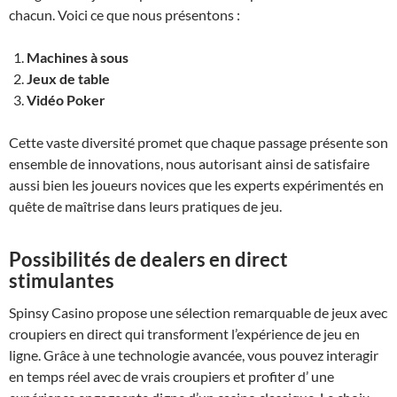
chacun. Voici ce que nous présentons :
Machines à sous
Jeux de table
Vidéo Poker
Cette vaste diversité promet que chaque passage présente son
ensemble de innovations, nous autorisant ainsi de satisfaire
aussi bien les joueurs novices que les experts expérimentés en
quête de maîtrise dans leurs pratiques de jeu.
Possibilités de dealers en direct
stimulantes
Spinsy Casino propose une sélection remarquable de jeux avec
croupiers en direct qui transforment l’expérience de jeu en
ligne. Grâce à une technologie avancée, vous pouvez interagir
en temps réel avec de vrais croupiers et profiter d’ une