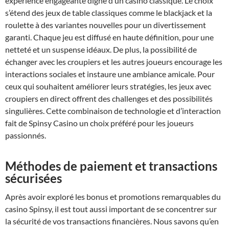
expérience engageante digne d’un casino classique. Le choix
s’étend des jeux de table classiques comme le blackjack et la
roulette à des variantes nouvelles pour un divertissement
garanti. Chaque jeu est diffusé en haute définition, pour une
netteté et un suspense idéaux. De plus, la possibilité de
échanger avec les croupiers et les autres joueurs encourage les
interactions sociales et instaure une ambiance amicale. Pour
ceux qui souhaitent améliorer leurs stratégies, les jeux avec
croupiers en direct offrent des challenges et des possibilités
singulières. Cette combinaison de technologie et d’interaction
fait de Spinsy Casino un choix préféré pour les joueurs
passionnés.
Méthodes de paiement et transactions
sécurisées
Après avoir exploré les bonus et promotions remarquables du
casino Spinsy, il est tout aussi important de se concentrer sur
la sécurité de vos transactions financières. Nous savons qu’en