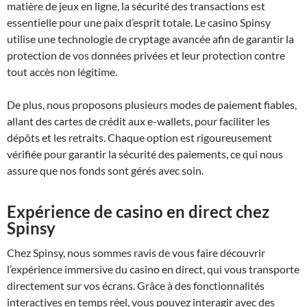
matière de jeux en ligne, la sécurité des transactions est
essentielle pour une paix d’esprit totale. Le casino Spinsy
utilise une technologie de cryptage avancée afin de garantir la
protection de vos données privées et leur protection contre
tout accès non légitime.
De plus, nous proposons plusieurs modes de paiement fiables,
allant des cartes de crédit aux e-wallets, pour faciliter les
dépôts et les retraits. Chaque option est rigoureusement
vérifiée pour garantir la sécurité des paiements, ce qui nous
assure que nos fonds sont gérés avec soin.
Expérience de casino en direct chez
Spinsy
Chez Spinsy, nous sommes ravis de vous faire découvrir
l’expérience immersive du casino en direct, qui vous transporte
directement sur vos écrans. Grâce à des fonctionnalités
interactives en temps réel, vous pouvez interagir avec des