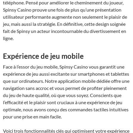
téléphone. Pensé pour améliorer le cheminement du joueur,
Spinsy Casino prouve une fois de plus qu’une présentation
utilisateur performante augmente non seulement le plaisir de
jeu, mais aussi la stratégie. En définitive, cette design soignée
fait de Spinsy un acteur incontournable du divertissement en
ligne.
Expérience de jeu mobile
Face à l’essor du jeu mobile, Spinsy Casino vous garantit une
expérience de jeu aussi excitante sur smartphones et tablettes
que sur ordinateurs. Notre application mobile dédiée offre une
navigation sans accroc et vous permet de profiter pleinement
du jeu de haute qualité, où que vous soyez. Conscients que
l’efficacité et le plaisir sont cruciaux à une expérience de jeu
optimale, nous avons conçu des commandes tactiles intuitives
pour une prise en main facile.
Voici trois fonctionnalités clés qui optimisent votre expérience