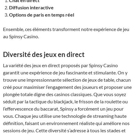
Chat en direct
Diffusion interactive
Options de paris en temps réel
Ensemble, ces éléments transforment notre expérience de jeu
au Spinsy Casino.
Diversité des jeux en direct
La variété des jeux en direct proposés par Spinsy Casino
garantit une expérience de jeu fascinante et stimulante. On y
trouve une impressionnante sélection de jeux de table, chacun
créé pour maximiser l’engagement des joueurs et proposer une
plongée totale digne des casinos classiques. Que vous soyez
séduit par la tactique du blackjack, le frisson de la roulette ou
l’effervescence du baccarat, Spinsy a forcément un jeu pour
vous. Chaque jeu utilise une technologie de streaming haute
définition, faisant un environnement réaliste qui améliore nos
sessions de jeu. Cette diversité s’adresse à tous les stades et