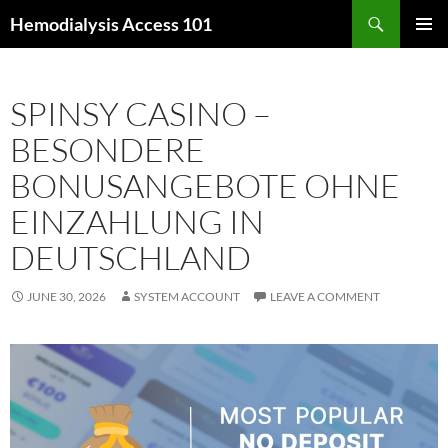
Skip
Search
Hemodialysis Access 101
to
PRIMAR
content
MENU
SPINSY CASINO –
BESONDERE
BONUSANGEBOTE OHNE
EINZAHLUNG IN
DEUTSCHLAND
JUNE 30, 2026
SYSTEM ACCOUNT
LEAVE A COMMENT