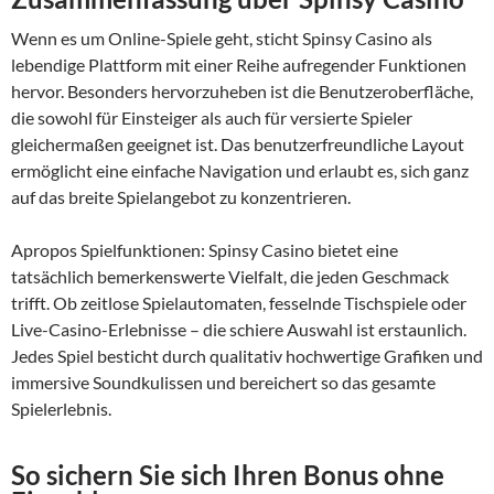
Wenn es um Online-Spiele geht, sticht Spinsy Casino als
lebendige Plattform mit einer Reihe aufregender Funktionen
hervor. Besonders hervorzuheben ist die Benutzeroberfläche,
die sowohl für Einsteiger als auch für versierte Spieler
gleichermaßen geeignet ist. Das benutzerfreundliche Layout
ermöglicht eine einfache Navigation und erlaubt es, sich ganz
auf das breite Spielangebot zu konzentrieren.
Apropos Spielfunktionen: Spinsy Casino bietet eine
tatsächlich bemerkenswerte Vielfalt, die jeden Geschmack
trifft. Ob zeitlose Spielautomaten, fesselnde Tischspiele oder
Live-Casino-Erlebnisse – die schiere Auswahl ist erstaunlich.
Jedes Spiel besticht durch qualitativ hochwertige Grafiken und
immersive Soundkulissen und bereichert so das gesamte
Spielerlebnis.
So sichern Sie sich Ihren Bonus ohne