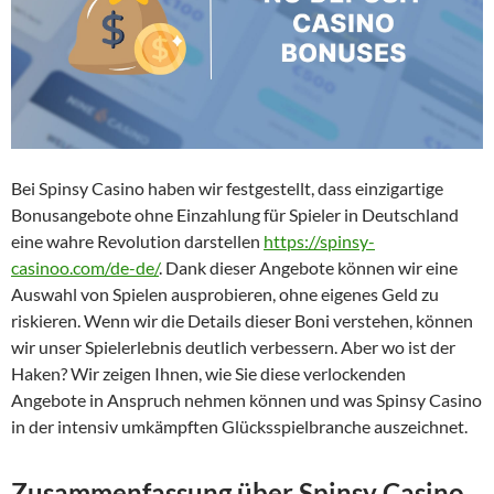
Bei Spinsy Casino haben wir festgestellt, dass einzigartige
Bonusangebote ohne Einzahlung für Spieler in Deutschland
eine wahre Revolution darstellen
https://spinsy-
casinoo.com/de-de/
. Dank dieser Angebote können wir eine
Auswahl von Spielen ausprobieren, ohne eigenes Geld zu
riskieren. Wenn wir die Details dieser Boni verstehen, können
wir unser Spielerlebnis deutlich verbessern. Aber wo ist der
Haken? Wir zeigen Ihnen, wie Sie diese verlockenden
Angebote in Anspruch nehmen können und was Spinsy Casino
in der intensiv umkämpften Glücksspielbranche auszeichnet.
Zusammenfassung über Spinsy Casino