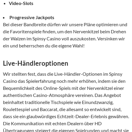
Video-Slots
Progressive Jackpots
Bei dieser Bandbreite dürfen wir unsere Pläne optimieren und
die Favoritenspiele finden, um den Nervenkitzel beim Drehen
der Walzen im Spinsy Casino voll auszukosten. Versinken wir
ein und beherrschen du die eigene Wahl!
Live-Händleroptionen
Wir stellten fest, dass die Live-Händler-Optionen im Spinsy
Casino das Spielerfahrung noch mehr erhöhen, indem sie den
Bequemlichkeit des Online-Spiels mit der Nervenkitzel einer
authentischen Casino-Atmosphäre vereinen. Das Angebot
beinhaltet traditionelle Tischspiele wie Einundzwanzig,
Roulettespiel und Baccarat, die allesamt so entwickelt sind,
dass sie ein glaubwürdiges Echtzeit-Dealer-Erlebnis gewähren.
Die Kommunikation mit echten Dealern über HD
Übertragungen steigert die eigenen Spielrunden und macht sie