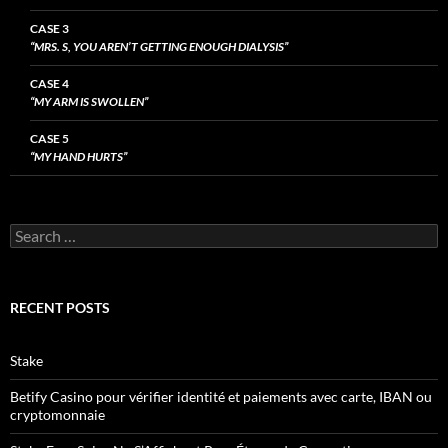
CASE 3
“MRS. S, YOU AREN’T GETTING ENOUGH DIALYSIS”
CASE 4
“MY ARM IS SWOLLEN”
CASE 5
“MY HAND HURTS”
Search
for:
RECENT POSTS
Stake
Betify Casino pour vérifier identité et paiements avec carte, IBAN ou
cryptomonnaie