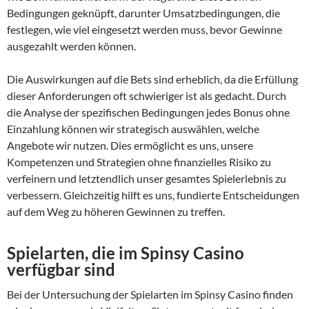
Bedingungen geknüpft, darunter Umsatzbedingungen, die
festlegen, wie viel eingesetzt werden muss, bevor Gewinne
ausgezahlt werden können.
Die Auswirkungen auf die Bets sind erheblich, da die Erfüllung
dieser Anforderungen oft schwieriger ist als gedacht. Durch
die Analyse der spezifischen Bedingungen jedes Bonus ohne
Einzahlung können wir strategisch auswählen, welche
Angebote wir nutzen. Dies ermöglicht es uns, unsere
Kompetenzen und Strategien ohne finanzielles Risiko zu
verfeinern und letztendlich unser gesamtes Spielerlebnis zu
verbessern. Gleichzeitig hilft es uns, fundierte Entscheidungen
auf dem Weg zu höheren Gewinnen zu treffen.
Spielarten, die im Spinsy Casino
verfügbar sind
Bei der Untersuchung der Spielarten im Spinsy Casino finden