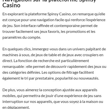
Casino
En explorant la plateforme Spinsy Casino, on remarque qu’elle
est conçue pour une navigation facile qui renforce l’expérience
de jeu. Son interface raffinée et contemporaine permet de
trouver facilement ses jeux favoris, les promotions et les
paramètres du compte.
En quelques clics, immergez-vous dans un univers palpitant de
machines à sous, de jeux de table et de jeux avec croupiers en
direct. La fonction de recherche est particulièrement
remarquable : elle permet de découvrir rapidement des jeux ou
des catégories définies. Les options de filtrage facilitent
également le tri par prestataire, popularité ou nouveautés.
De plus, vous aimerez la conception ajustée aux appareils
mobiles, qui permettra de jouir d’une expérience de jeu sans
interruption sur nos appareils, que vous soyez à la maison ou
en déplacement.