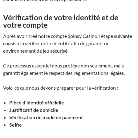
Vérification de votre identité et de
votre compte
Après avoir créé notre compte Spinsy Casino, l’étape suivante
consiste à vérifier notre identité afin de garantir un
environnement de jeu sécurisé.
Ce processus essentiel nous protège non seulement, mais
garantit également le respect des réglementations légales.
Voici ce que nous devons préparer pour la vérification :
Pièce d’identité officielle
Justificatif de domicile
Vérification du mode de paiement
Selfie