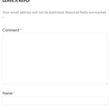
LEAVE A REPLY
Your email address will not be published.
Required fields are marked
*
Comment
*
Name
*