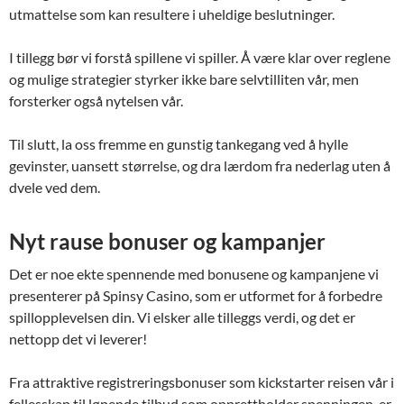
utmattelse som kan resultere i uheldige beslutninger.
I tillegg bør vi forstå spillene vi spiller. Å være klar over reglene
og mulige strategier styrker ikke bare selvtilliten vår, men
forsterker også nytelsen vår.
Til slutt, la oss fremme en gunstig tankegang ved å hylle
gevinster, uansett størrelse, og dra lærdom fra nederlag uten å
dvele ved dem.
Nyt rause bonuser og kampanjer
Det er noe ekte spennende med bonusene og kampanjene vi
presenterer på Spinsy Casino, som er utformet for å forbedre
spillopplevelsen din. Vi elsker alle tilleggs verdi, og det er
nettopp det vi leverer!
Fra attraktive registreringsbonuser som kickstarter reisen vår i
fellesskap til løpende tilbud som opprettholder spenningen, er