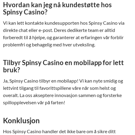
Hvordan kan jeg nå kundestøtte hos
Spinsy Casino?
Vi kan lett kontakte kundesupporten hos Spinsy Casino via
direkte chat eller e-post. Deres dedikerte team er alltid
forberedt til å hjelpe, og garanterer at erfaringen vår forblir
problemfri og behagelig med hver utveksling.
Tilbyr Spinsy Casino en mobilapp for lett
bruk?
Ja, Spinsy Casino tilbyr en mobilapp! Vi kan nyte smidig og
lettvint tilgang til favorittspillene våre når som helst og
overalt. La oss akseptere innovasjon sammen og forsterke
spillopplevelsen vår på farten!
Konklusjon
Hos Spinsy Casino handler det ikke bare om å sikre ditt