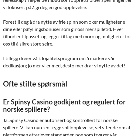
vi fokusert på å gi deg en god opplevelse.
Forestill deg å dra nytte av frie spinn som øker mulighetene
dine eller påfyllingsbonuser som gir oss mer spilletid. Hver
tilbud er tilpasset, og legger til lag med moro og muligheter for
oss til å sikre store seire.
I tillegg dreier vårt lojalitetsprogram om å markere vår
dedikasjon; jo mer vi er med, desto mer drar vi nytte av det!
Ofte stilte spørsmål
Er Spinsy Casino godkjent og regulert for
norske spillere?
Ja, Spinsy Casino er autorisert og kontrollert for norske
spillere. Vi kan nyte en trygg spillopplevelse, vel vitende om at
plattformen etterlever standarder, noe som trygger vår