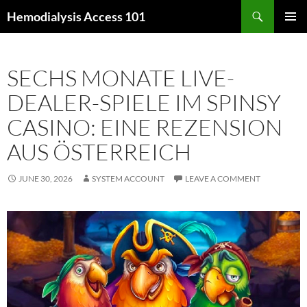
Skip
Search
Hemodialysis Access 101
to
PRIMAR
content
MENU
SECHS MONATE LIVE-
DEALER-SPIELE IM SPINSY
CASINO: EINE REZENSION
AUS ÖSTERREICH
JUNE 30, 2026
SYSTEM ACCOUNT
LEAVE A COMMENT