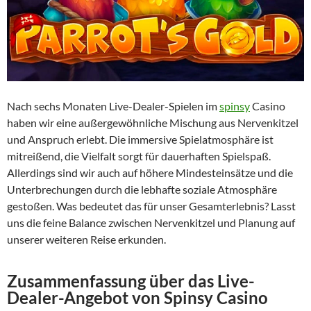
Nach sechs Monaten Live-Dealer-Spielen im
spinsy
Casino
haben wir eine außergewöhnliche Mischung aus Nervenkitzel
und Anspruch erlebt. Die immersive Spielatmosphäre ist
mitreißend, die Vielfalt sorgt für dauerhaften Spielspaß.
Allerdings sind wir auch auf höhere Mindesteinsätze und die
Unterbrechungen durch die lebhafte soziale Atmosphäre
gestoßen. Was bedeutet das für unser Gesamterlebnis? Lasst
uns die feine Balance zwischen Nervenkitzel und Planung auf
unserer weiteren Reise erkunden.
Zusammenfassung über das Live-
Dealer-Angebot von Spinsy Casino