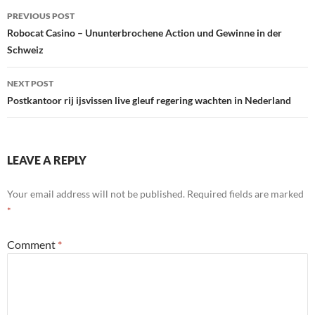
Post
PREVIOUS POST
navigation
Robocat Casino – Ununterbrochene Action und Gewinne in der
Schweiz
NEXT POST
Postkantoor rij ijsvissen live gleuf regering wachten in Nederland
LEAVE A REPLY
Your email address will not be published.
Required fields are marked
*
Comment
*