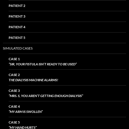
PATIENT 2
PATIENT 3
PATIENT 4
PATIENT 5
SIMULATED CASES
CASE 1
“SIR, YOUR FISTULA ISN’T READY TO BE USED”
CASE 2
THE DIALYSIS MACHINE ALARMS!
CASE 3
“MRS. S, YOU AREN’T GETTING ENOUGH DIALYSIS”
CASE 4
“MY ARM IS SWOLLEN”
CASE 5
“MY HAND HURTS”