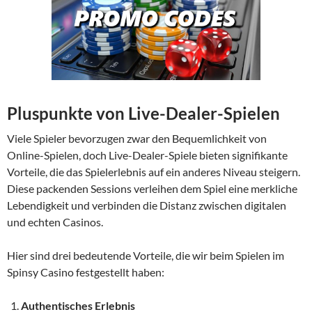
Pluspunkte von Live-Dealer-Spielen
Viele Spieler bevorzugen zwar den Bequemlichkeit von
Online-Spielen, doch Live-Dealer-Spiele bieten signifikante
Vorteile, die das Spielerlebnis auf ein anderes Niveau steigern.
Diese packenden Sessions verleihen dem Spiel eine merkliche
Lebendigkeit und verbinden die Distanz zwischen digitalen
und echten Casinos.
Hier sind drei bedeutende Vorteile, die wir beim Spielen im
Spinsy Casino festgestellt haben:
Authentisches Erlebnis