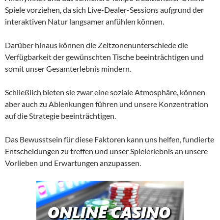
Spiele vorziehen, da sich Live-Dealer-Sessions aufgrund der
interaktiven Natur langsamer anfühlen können.
Darüber hinaus können die Zeitzonenunterschiede die
Verfügbarkeit der gewünschten Tische beeinträchtigen und
somit unser Gesamterlebnis mindern.
Schließlich bieten sie zwar eine soziale Atmosphäre, können
aber auch zu Ablenkungen führen und unsere Konzentration
auf die Strategie beeinträchtigen.
Das Bewusstsein für diese Faktoren kann uns helfen, fundierte
Entscheidungen zu treffen und unser Spielerlebnis an unsere
Vorlieben und Erwartungen anzupassen.