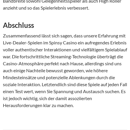
Bandbreite sowohl Gelegenheitsspieler als auch High Roller
anzieht und so das Spielerlebnis verbessert.
Abschluss
Zusammenfassend lässt sich sagen, dass unsere Erfahrung mit
Live-Dealer-Spielen im Spinsy Casino ein aufregendes Erlebnis
voller authentischer Interaktionen und vielfältigem Spielablauf
war. Die fortschrittliche Streaming-Technologie überträgt die
Casino-Atmosphäre perfekt nach Hause, allerdings sind uns
auch einige Nachteile bewusst geworden, wie höhere
Mindesteinsätze und potenzielle Ablenkungen durch die
soziale Interaktion. Letztendlich sind diese Spiele auf jeden Fall
einen Test wert, wenn Sie Spannung und Austausch suchen. Es
ist jedoch wichtig, sich der damit assoziierten
Herausforderungen klar zu machen.