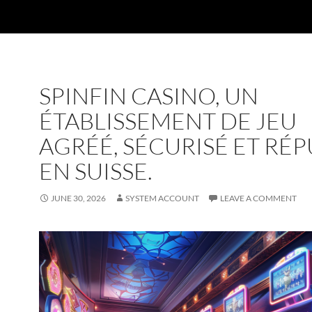
SPINFIN CASINO, UN
ÉTABLISSEMENT DE JEU
AGRÉÉ, SÉCURISÉ ET RÉ
EN SUISSE.
JUNE 30, 2026
SYSTEM ACCOUNT
LEAVE A COMMENT