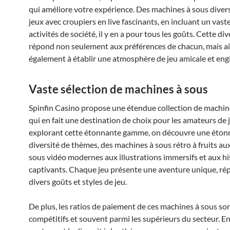
qui améliore votre expérience. Des machines à sous divers
jeux avec croupiers en live fascinants, en incluant un vast
activités de société, il y en a pour tous les goûts. Cette div
répond non seulement aux préférences de chacun, mais a
également à établir une atmosphère de jeu amicale et eng
Vaste sélection de machines à sous
Spinfin Casino propose une étendue collection de machine
qui en fait une destination de choix pour les amateurs de 
explorant cette étonnante gamme, on découvre une éton
diversité de thèmes, des machines à sous rétro à fruits a
sous vidéo modernes aux illustrations immersifs et aux hi
captivants. Chaque jeu présente une aventure unique, ré
divers goûts et styles de jeu.
De plus, les ratios de paiement de ces machines à sous so
compétitifs et souvent parmi les supérieurs du secteur. E