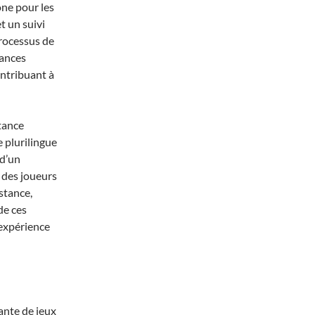
one pour les
t un suivi
processus de
sances
ontribuant à
stance
 plurilingue
 d’un
 des joueurs
stance,
de ces
 expérience
ante de jeux