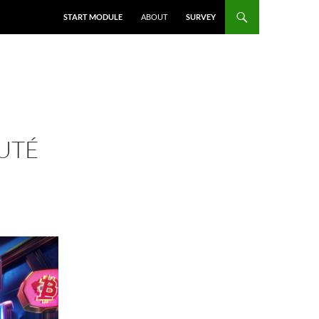
START MODULE
ABOUT
SURVEY
PUTÉ