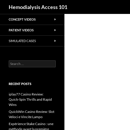
Search
Hemodialysis Access 101
Skip
CONCEPT VIDEOS
to
content
PATIENT VIDEOS
SIMULATED CASES
Search
for:
RECENT POSTS
iplay77 Casino Review:
Quick‑Spin Thrills and Rapid
Wins
QuickWin Casino Review: Slot
Veloci e Vincite Lampo
Expérience Stake Casino : une
méthode avant la première