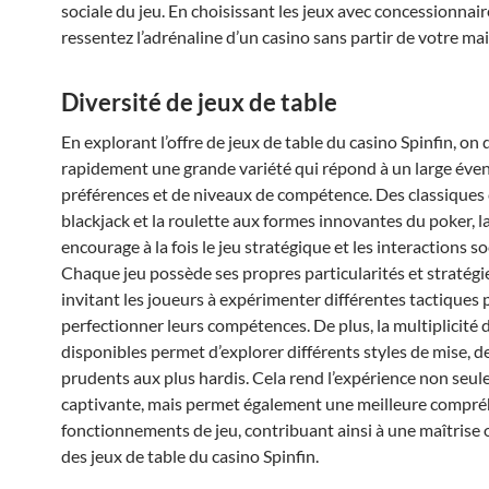
sociale du jeu. En choisissant les jeux avec concessionnair
ressentez l’adrénaline d’un casino sans partir de votre ma
Diversité de jeux de table
En explorant l’offre de jeux de table du casino Spinfin, on
rapidement une grande variété qui répond à un large éven
préférences et de niveaux de compétence. Des classiques
blackjack et la roulette aux formes innovantes du poker, l
encourage à la fois le jeu stratégique et les interactions so
Chaque jeu possède ses propres particularités et stratégie
invitant les joueurs à expérimenter différentes tactiques 
perfectionner leurs compétences. De plus, la multiplicité 
disponibles permet d’explorer différents styles de mise, d
prudents aux plus hardis. Cela rend l’expérience non seu
captivante, mais permet également une meilleure compr
fonctionnements de jeu, contribuant ainsi à une maîtrise
des jeux de table du casino Spinfin.