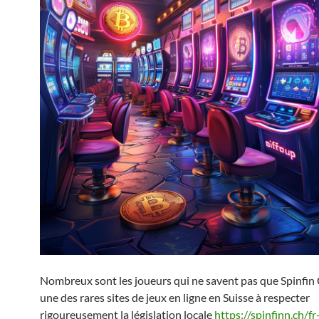
Nombreux sont les joueurs qui ne savent pas que Spinfin 
une des rares sites de jeux en ligne en Suisse à respecter
rigoureusement la législation locale
https://spinfinn.ch/fr