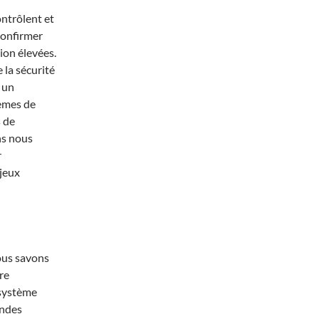
ontrôlent et
confirmer
ion élevées.
 la sécurité
 un
tèmes de
s de
ns nous
r
 jeux
ous savons
re
 système
andes