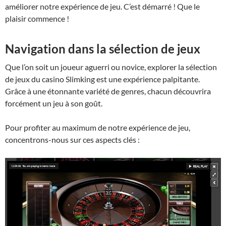
améliorer notre expérience de jeu. C’est démarré ! Que le
plaisir commence !
Navigation dans la sélection de jeux
Que l’on soit un joueur aguerri ou novice, explorer la sélection
de jeux du casino Slimking est une expérience palpitante.
Grâce à une étonnante variété de genres, chacun découvrira
forcément un jeu à son goût.
Pour profiter au maximum de notre expérience de jeu,
concentrons-nous sur ces aspects clés :