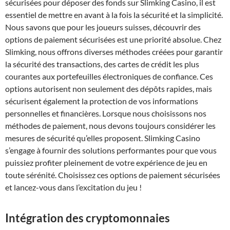
sécurisées pour déposer des fonds sur Slimking Casino, il est
essentiel de mettre en avant à la fois la sécurité et la simplicité.
Nous savons que pour les joueurs suisses, découvrir des
options de paiement sécurisées est une priorité absolue. Chez
Slimking, nous offrons diverses méthodes créées pour garantir
la sécurité des transactions, des cartes de crédit les plus
courantes aux portefeuilles électroniques de confiance. Ces
options autorisent non seulement des dépôts rapides, mais
sécurisent également la protection de vos informations
personnelles et financières. Lorsque nous choisissons nos
méthodes de paiement, nous devons toujours considérer les
mesures de sécurité qu’elles proposent. Slimking Casino
s’engage à fournir des solutions performantes pour que vous
puissiez profiter pleinement de votre expérience de jeu en
toute sérénité. Choisissez ces options de paiement sécurisées
et lancez-vous dans l’excitation du jeu !
Intégration des cryptomonnaies