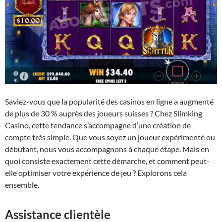
Saviez-vous que la popularité des casinos en ligne a augmenté
de plus de 30 % auprès des joueurs suisses ? Chez Slimking
Casino, cette tendance s’accompagne d’une création de
compte très simple. Que vous soyez un joueur expérimenté ou
débutant, nous vous accompagnons à chaque étape. Mais en
quoi consiste exactement cette démarche, et comment peut-
elle optimiser votre expérience de jeu ? Explorons cela
ensemble.
Assistance clientèle