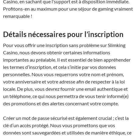
Casino, en sachant que l’support est à disposition immédiate.
Profitons-en au maximum pour une séjour de gaming vraiment
remarquable !
Détails nécessaires pour l’inscription
Pour vous offrir une inscription sans problème sur Slimking
Casino, nous devons obtenir certaines informations
importantes au préalable. Il est essentiel de bien appréhender
les termes d’inscription, et cela s’initie par vos données
personnelles. Nous vous requerrons votre nom et prénom,
votre anniversaire et votre adresse afin de respecter à la loi
locale. De plus, vous devrez fournir une email authentique et
un téléphone, ce qui nous permettra de vous tenir informé(e)
des promotions et des alertes concernant votre compte.
Créer un mot de passe sécurisé est également crucial ; c’est la
clé d’un accès protégé. Nous vous promettons que vos
données sont sauvegardées et utilisées de manière éthique, ce