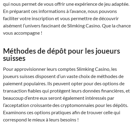
qui nous permet de vous offrir une expérience de jeu adaptée.
En préparant ces informations à l’avance, nous pouvons
faciliter votre inscription et vous permettre de découvrir
aisément l’univers fascinant de Slimking Casino. Que la chance
vous accompagne !
Méthodes de dépôt pour les joueurs
suisses
Pour approvisionner leurs comptes Slimking Casino, les
joueurs suisses disposent d’un vaste choix de méthodes de
paiement populaires. Ils peuvent opter pour des options de
transaction fiables qui protègent leurs données financières, et
beaucoup d’entre eux seront également intéressés par
l’acceptation croissante des cryptomonnaies pour les dépôts.
Examinons ces options pratiques afin de trouver celle qui
correspond le mieux à leurs besoins !