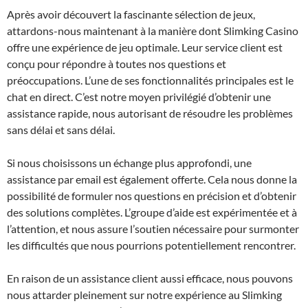
Après avoir découvert la fascinante sélection de jeux,
attardons-nous maintenant à la manière dont Slimking Casino
offre une expérience de jeu optimale. Leur service client est
conçu pour répondre à toutes nos questions et
préoccupations. L’une de ses fonctionnalités principales est le
chat en direct. C’est notre moyen privilégié d’obtenir une
assistance rapide, nous autorisant de résoudre les problèmes
sans délai et sans délai.
Si nous choisissons un échange plus approfondi, une
assistance par email est également offerte. Cela nous donne la
possibilité de formuler nos questions en précision et d’obtenir
des solutions complètes. L’groupe d’aide est expérimentée et à
l’attention, et nous assure l’soutien nécessaire pour surmonter
les difficultés que nous pourrions potentiellement rencontrer.
En raison de un assistance client aussi efficace, nous pouvons
nous attarder pleinement sur notre expérience au Slimking