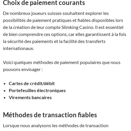
Choix de paiement courants
De nombreux joueurs suisses souhaitent explorer les
possibilités de paiement pratiques et fiables disponibles lors
de la création de leur compte Slimking Casino. Il est essentiel
de bien comprendre ces options, car elles garantissent à la fois
la sécurité des paiements et la facilité des transferts
internationaux.
Voici quelques méthodes de paiement populaires que nous
pouvons envisager :
Cartes de crédit/débit
Portefeuilles électroniques
Virements bancaires
Méthodes de transaction fiables
Lorsque nous analysons les méthodes de transaction