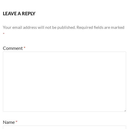
LEAVE A REPLY
Your email address will not be published.
Required fields are marked
*
Comment
*
Name
*