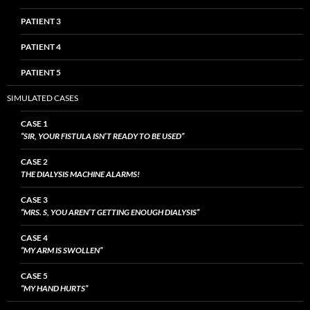
PATIENT 3
PATIENT 4
PATIENT 5
SIMULATED CASES
CASE 1
“SIR, YOUR FISTULA ISN’T READY TO BE USED”
CASE 2
THE DIALYSIS MACHINE ALARMS!
CASE 3
“MRS. S, YOU AREN’T GETTING ENOUGH DIALYSIS”
CASE 4
“MY ARM IS SWOLLEN”
CASE 5
“MY HAND HURTS”