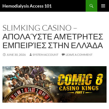
Skip
Search
Hemodialysis Access 101
to
PRIMAR
content
MENU
SLIMKING CASINO –
ΑΠΟΛΑΎΣΤΕ ΑΜΈΤΡΗΤΕΣ
ΕΜΠΕΙΡΊΕΣ ΣΤΗΝ ΕΛΛΆΔΑ
JUNE 30, 2026
SYSTEM ACCOUNT
LEAVE A COMMENT