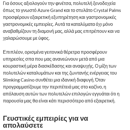
Για όσους αξιολογούν την φινέτσα, πολυτελή ξενοδοχεία
όπως το γνωστό Azure Grand και το στυλάτο Crystal Palms
προσφέρουν εξαιρετική εξυπηρέτηση και γαστρονομικές
γαστρονομικές εμπειρίες. Αυτά τα καταλύματα όχι μόνο
αναβαθμίζουν τη διαμονή μας, αλλά μας επιτρέπουν και να
χαλαρώσουμε με ύφος.
Επιπλέον, ορισμένα γειτονικά θέρετρα προσφέρουν
υπηρεσίες σπα που μας ανανεώνουν μετά από μια
κουραστική μέρα διασκέδασης και αναψυχής. Ο μίξη των
πολυτελών καταλυμάτων και της ζωντανής ενέργειας του
Slimking Casino συνθέτει μια ιδανική διαφυγή. Όταν
προγραμματίζουμε την περιπέτειά μας στο καζίνο, η
απόλαυση αυτών των πολυτελών επιλογών εγγυάται ότι η
παρουσία μας θα είναι κάτι περισσότερο από εξαιρετική.
Γευστικές εμπειρίες για να
απολαύσετε