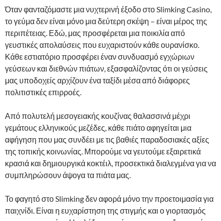
Όταν φανταζόμαστε μια νυχτερινή έξοδο στο Slimking Casino,
το γεύμα δεν είναι μόνο μια δεύτερη σκέψη – είναι μέρος της
περιπέτειας. Εδώ, μας προσφέρεται μια ποικιλία από
γευστικές απολαύσεις που ευχαριστούν κάθε ουρανίσκο.
Κάθε εστιατόριο προσφέρει έναν συνδυασμό εγχώριων
γεύσεων και διεθνών πιάτων, εξασφαλίζοντας ότι οι γεύσεις
μας υποδοχείς αρχίζουν ένα ταξίδι μέσα από διάφορες
πολιτιστικές επιρροές.
Από πολυτελή μεσογειακής κουζίνας θαλασσινά μέχρι
γεμάτους ελληνικούς μεζέδες, κάθε πιάτο αφηγείται μια
αφήγηση που μας συνδέει με τις βαθιές παραδοσιακές αξίες
της τοπικής κοινωνίας. Μπορούμε να γευτούμε εξαιρετικά
κρασιά και δημιουργικά κοκτέιλ, προσεκτικά διαλεγμένα για να
συμπληρώσουν άψογα τα πιάτα μας.
Το φαγητό στο Slimking δεν αφορά μόνο την προετοιμασία για
παιχνίδι. Είναι η ευχαρίστηση της στιγμής και ο γιορτασμός