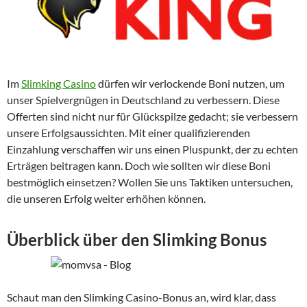
Im
Slimking Casino
dürfen wir verlockende Boni nutzen, um
unser Spielvergnügen in Deutschland zu verbessern. Diese
Offerten sind nicht nur für Glückspilze gedacht; sie verbessern
unsere Erfolgsaussichten. Mit einer qualifizierenden
Einzahlung verschaffen wir uns einen Pluspunkt, der zu echten
Erträgen beitragen kann. Doch wie sollten wir diese Boni
bestmöglich einsetzen? Wollen Sie uns Taktiken untersuchen,
die unseren Erfolg weiter erhöhen können.
Überblick über den Slimking Bonus
Schaut man den Slimking Casino-Bonus an, wird klar, dass