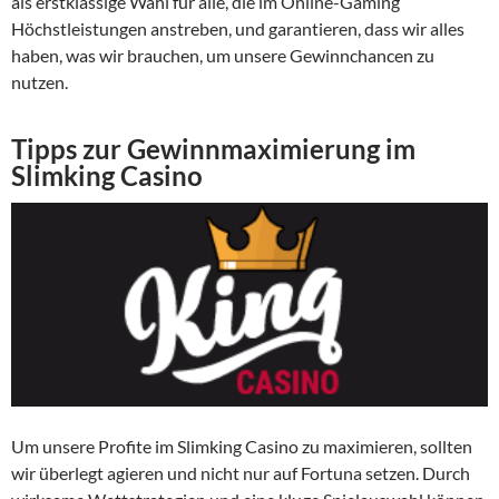
als erstklassige Wahl für alle, die im Online-Gaming
Höchstleistungen anstreben, und garantieren, dass wir alles
haben, was wir brauchen, um unsere Gewinnchancen zu
nutzen.
Tipps zur Gewinnmaximierung im
Slimking Casino
Um unsere Profite im Slimking Casino zu maximieren, sollten
wir überlegt agieren und nicht nur auf Fortuna setzen. Durch