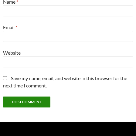
Name
*
Email
*
Website
Save my name, email, and website in this browser for the
next time I comment.