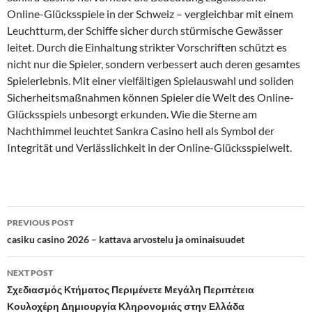
Online-Glücksspiele in der Schweiz – vergleichbar mit einem
Leuchtturm, der Schiffe sicher durch stürmische Gewässer
leitet. Durch die Einhaltung strikter Vorschriften schützt es
nicht nur die Spieler, sondern verbessert auch deren gesamtes
Spielerlebnis. Mit einer vielfältigen Spielauswahl und soliden
Sicherheitsmaßnahmen können Spieler die Welt des Online-
Glücksspiels unbesorgt erkunden. Wie die Sterne am
Nachthimmel leuchtet Sankra Casino hell als Symbol der
Integrität und Verlässlichkeit in der Online-Glücksspielwelt.
Post
PREVIOUS POST
navigation
casiku casino 2026 – kattava arvostelu ja ominaisuudet
NEXT POST
Σχεδιασμός Κτήματος Περιμένετε Μεγάλη Περιπέτεια
Κουλοχέρη Δημιουργία Κληρονομιάς στην Ελλάδα