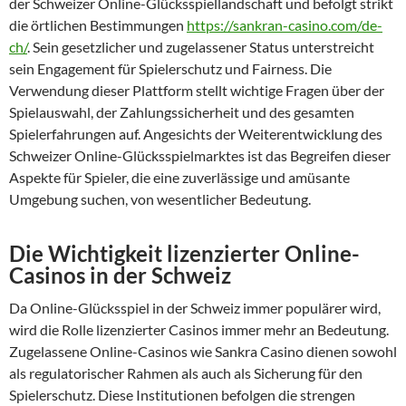
der Schweizer Online-Glücksspiellandschaft und befolgt strikt
die örtlichen Bestimmungen
https://sankran-casino.com/de-
ch/
. Sein gesetzlicher und zugelassener Status unterstreicht
sein Engagement für Spielerschutz und Fairness. Die
Verwendung dieser Plattform stellt wichtige Fragen über der
Spielauswahl, der Zahlungssicherheit und des gesamten
Spielerfahrungen auf. Angesichts der Weiterentwicklung des
Schweizer Online-Glücksspielmarktes ist das Begreifen dieser
Aspekte für Spieler, die eine zuverlässige und amüsante
Umgebung suchen, von wesentlicher Bedeutung.
Die Wichtigkeit lizenzierter Online-
Casinos in der Schweiz
Da Online-Glücksspiel in der Schweiz immer populärer wird,
wird die Rolle lizenzierter Casinos immer mehr an Bedeutung.
Zugelassene Online-Casinos wie Sankra Casino dienen sowohl
als regulatorischer Rahmen als auch als Sicherung für den
Spielerschutz. Diese Institutionen befolgen die strengen