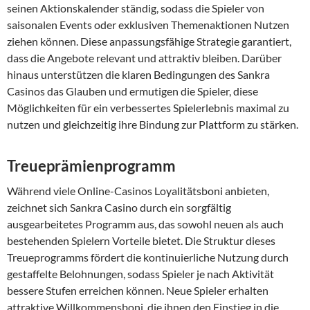
seinen Aktionskalender ständig, sodass die Spieler von
saisonalen Events oder exklusiven Themenaktionen Nutzen
ziehen können. Diese anpassungsfähige Strategie garantiert,
dass die Angebote relevant und attraktiv bleiben. Darüber
hinaus unterstützen die klaren Bedingungen des Sankra
Casinos das Glauben und ermutigen die Spieler, diese
Möglichkeiten für ein verbessertes Spielerlebnis maximal zu
nutzen und gleichzeitig ihre Bindung zur Plattform zu stärken.
Treueprämienprogramm
Während viele Online-Casinos Loyalitätsboni anbieten,
zeichnet sich Sankra Casino durch ein sorgfältig
ausgearbeitetes Programm aus, das sowohl neuen als auch
bestehenden Spielern Vorteile bietet. Die Struktur dieses
Treueprogramms fördert die kontinuierliche Nutzung durch
gestaffelte Belohnungen, sodass Spieler je nach Aktivität
bessere Stufen erreichen können. Neue Spieler erhalten
attraktive Willkommensboni, die ihnen den Einstieg in die