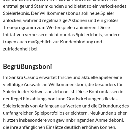
erstmalige und Stammkunden und bietet so ein verlockendes
Spielerlebnis. Der Willkommensbonus soll neue Spieler
anlocken, während regelmäßige Aktionen und ein großes
Treueprogramm zum Weiterspielen animieren. Diese
Initiativen verbessern nicht nur das Spielerlebnis, sondern
tragen auch maßgeblich zur Kundenbindung und -
zufriedenheit bei.
Begrüßungsboni
Im Sankra Casino erwartet frische und aktuelle Spieler eine
vielfältige Auswahl an Willkommensboni, die besonders für
Spieler in der Schweiz anziehend ist. Diese Boni umfassen in
der Regel Einzahlungsboni und Gratisdrehungen, die das
Spielerlebnis von Anfang an aufwerten und die Erkundung des
umfangreichen Spielportfolios erleichtern. Neukunden ziehen
Nutzen insbesondere von gewinnbringenden Anmeldeboni,
die ihre anfänglichen Einsätze deutlich erhöhen können.