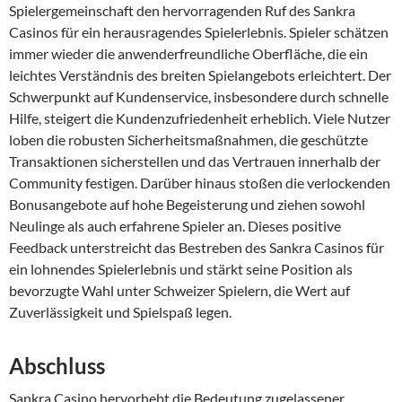
Spielergemeinschaft den hervorragenden Ruf des Sankra
Casinos für ein herausragendes Spielerlebnis. Spieler schätzen
immer wieder die anwenderfreundliche Oberfläche, die ein
leichtes Verständnis des breiten Spielangebots erleichtert. Der
Schwerpunkt auf Kundenservice, insbesondere durch schnelle
Hilfe, steigert die Kundenzufriedenheit erheblich. Viele Nutzer
loben die robusten Sicherheitsmaßnahmen, die geschützte
Transaktionen sicherstellen und das Vertrauen innerhalb der
Community festigen. Darüber hinaus stoßen die verlockenden
Bonusangebote auf hohe Begeisterung und ziehen sowohl
Neulinge als auch erfahrene Spieler an. Dieses positive
Feedback unterstreicht das Bestreben des Sankra Casinos für
ein lohnendes Spielerlebnis und stärkt seine Position als
bevorzugte Wahl unter Schweizer Spielern, die Wert auf
Zuverlässigkeit und Spielspaß legen.
Abschluss
Sankra Casino hervorhebt die Bedeutung zugelassener