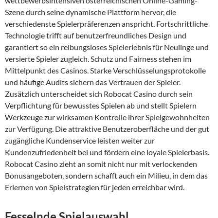
wettbewerbsintensiven österreichischen Online-Gaming-
Szene durch seine dynamische Plattform hervor, die
verschiedenste Spielerpräferenzen anspricht. Fortschrittliche
Technologie trifft auf benutzerfreundliches Design und
garantiert so ein reibungsloses Spielerlebnis für Neulinge und
versierte Spieler zugleich. Schutz und Fairness stehen im
Mittelpunkt des Casinos. Starke Verschlüsselungsprotokolle
und häufige Audits sichern das Vertrauen der Spieler.
Zusätzlich unterscheidet sich Robocat Casino durch sein
Verpflichtung für bewusstes Spielen ab und stellt Spielern
Werkzeuge zur wirksamen Kontrolle ihrer Spielgewohnheiten
zur Verfügung. Die attraktive Benutzeroberfläche und der gut
zugängliche Kundenservice leisten weiter zur
Kundenzufriedenheit bei und fördern eine loyale Spielerbasis.
Robocat Casino zieht an somit nicht nur mit verlockenden
Bonusangeboten, sondern schafft auch ein Milieu, in dem das
Erlernen von Spielstrategien für jeden erreichbar wird.
Fesselnde Spielauswahl