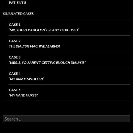
PATIENT 5
SIMULATED CASES
CASE 1
“SIR, YOUR FISTULA ISN’T READY TO BE USED”
CASE 2
THE DIALYSIS MACHINE ALARMS!
CASE 3
“MRS. S, YOU AREN’T GETTING ENOUGH DIALYSIS”
CASE 4
“MY ARM IS SWOLLEN”
CASE 5
“MY HAND HURTS”
Search
for: