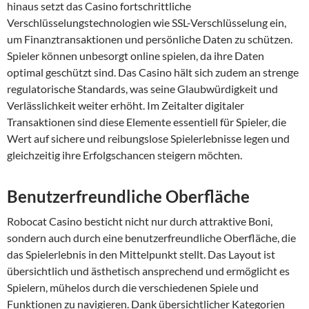
hinaus setzt das Casino fortschrittliche
Verschlüsselungstechnologien wie SSL-Verschlüsselung ein,
um Finanztransaktionen und persönliche Daten zu schützen.
Spieler können unbesorgt online spielen, da ihre Daten
optimal geschützt sind. Das Casino hält sich zudem an strenge
regulatorische Standards, was seine Glaubwürdigkeit und
Verlässlichkeit weiter erhöht. Im Zeitalter digitaler
Transaktionen sind diese Elemente essentiell für Spieler, die
Wert auf sichere und reibungslose Spielerlebnisse legen und
gleichzeitig ihre Erfolgschancen steigern möchten.
Benutzerfreundliche Oberfläche
Robocat Casino besticht nicht nur durch attraktive Boni,
sondern auch durch eine benutzerfreundliche Oberfläche, die
das Spielerlebnis in den Mittelpunkt stellt. Das Layout ist
übersichtlich und ästhetisch ansprechend und ermöglicht es
Spielern, mühelos durch die verschiedenen Spiele und
Funktionen zu navigieren. Dank übersichtlicher Kategorien