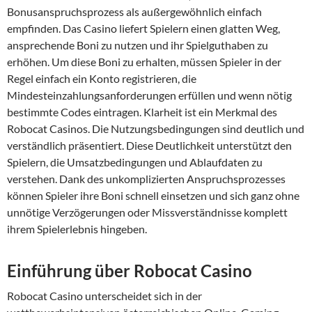
Bonusanspruchsprozess als außergewöhnlich einfach
empfinden. Das Casino liefert Spielern einen glatten Weg,
ansprechende Boni zu nutzen und ihr Spielguthaben zu
erhöhen. Um diese Boni zu erhalten, müssen Spieler in der
Regel einfach ein Konto registrieren, die
Mindesteinzahlungsanforderungen erfüllen und wenn nötig
bestimmte Codes eintragen. Klarheit ist ein Merkmal des
Robocat Casinos. Die Nutzungsbedingungen sind deutlich und
verständlich präsentiert. Diese Deutlichkeit unterstützt den
Spielern, die Umsatzbedingungen und Ablaufdaten zu
verstehen. Dank des unkomplizierten Anspruchsprozesses
können Spieler ihre Boni schnell einsetzen und sich ganz ohne
unnötige Verzögerungen oder Missverständnisse komplett
ihrem Spielerlebnis hingeben.
Einführung über Robocat Casino
Robocat Casino unterscheidet sich in der