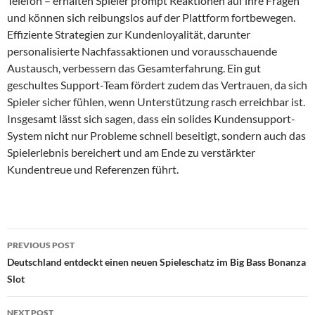
Telefon – erhalten Spieler prompt Reaktionen auf ihre Fragen
und können sich reibungslos auf der Plattform fortbewegen.
Effiziente Strategien zur Kundenloyalität, darunter
personalisierte Nachfassaktionen und vorausschauende
Austausch, verbessern das Gesamterfahrung. Ein gut
geschultes Support-Team fördert zudem das Vertrauen, da sich
Spieler sicher fühlen, wenn Unterstützung rasch erreichbar ist.
Insgesamt lässt sich sagen, dass ein solides Kundensupport-
System nicht nur Probleme schnell beseitigt, sondern auch das
Spielerlebnis bereichert und am Ende zu verstärkter
Kundentreue und Referenzen führt.
Post
PREVIOUS POST
navigation
Deutschland entdeckt einen neuen Spieleschatz im Big Bass Bonanza
Slot
NEXT POST