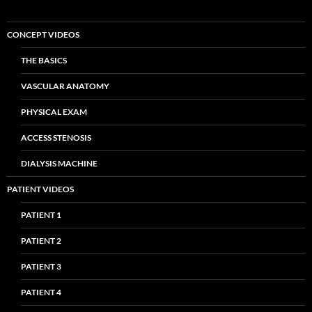
CONCEPT VIDEOS
THE BASICS
VASCULAR ANATOMY
PHYSICAL EXAM
ACCESS STENOSIS
DIALYSIS MACHINE
PATIENT VIDEOS
PATIENT 1
PATIENT 2
PATIENT 3
PATIENT 4