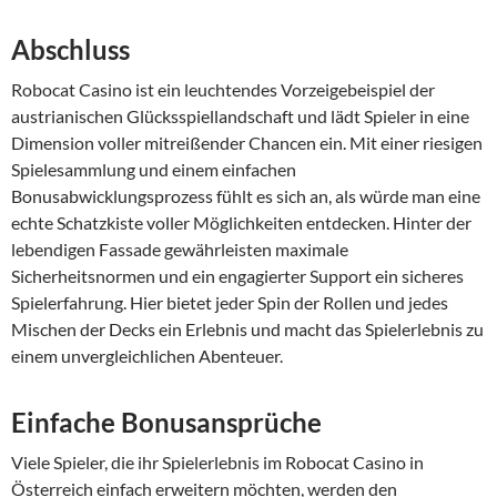
Abschluss
Robocat Casino ist ein leuchtendes Vorzeigebeispiel der
austrianischen Glücksspiellandschaft und lädt Spieler in eine
Dimension voller mitreißender Chancen ein. Mit einer riesigen
Spielesammlung und einem einfachen
Bonusabwicklungsprozess fühlt es sich an, als würde man eine
echte Schatzkiste voller Möglichkeiten entdecken. Hinter der
lebendigen Fassade gewährleisten maximale
Sicherheitsnormen und ein engagierter Support ein sicheres
Spielerfahrung. Hier bietet jeder Spin der Rollen und jedes
Mischen der Decks ein Erlebnis und macht das Spielerlebnis zu
einem unvergleichlichen Abenteuer.
Einfache Bonusansprüche
Viele Spieler, die ihr Spielerlebnis im Robocat Casino in
Österreich einfach erweitern möchten, werden den