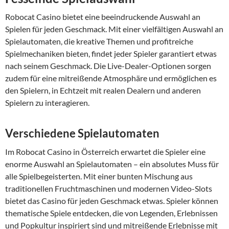
Robocat Casino bietet eine beeindruckende Auswahl an
Spielen für jeden Geschmack. Mit einer vielfältigen Auswahl an
Spielautomaten, die kreative Themen und profitreiche
Spielmechaniken bieten, findet jeder Spieler garantiert etwas
nach seinem Geschmack. Die Live-Dealer-Optionen sorgen
zudem für eine mitreißende Atmosphäre und ermöglichen es
den Spielern, in Echtzeit mit realen Dealern und anderen
Spielern zu interagieren.
Verschiedene Spielautomaten
Im Robocat Casino in Österreich erwartet die Spieler eine
enorme Auswahl an Spielautomaten – ein absolutes Muss für
alle Spielbegeisterten. Mit einer bunten Mischung aus
traditionellen Fruchtmaschinen und modernen Video-Slots
bietet das Casino für jeden Geschmack etwas. Spieler können
thematische Spiele entdecken, die von Legenden, Erlebnissen
und Popkultur inspiriert sind und mitreißende Erlebnisse mit