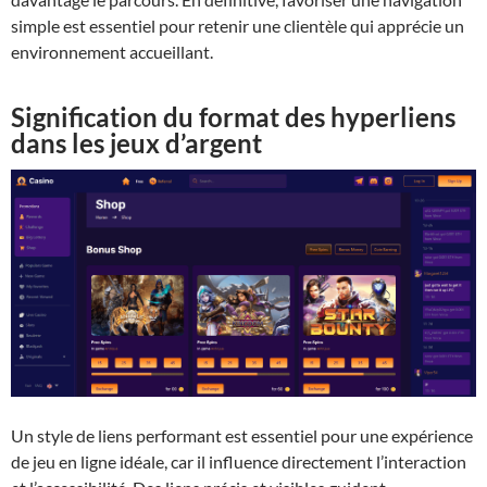
simple est essentiel pour retenir une clientèle qui apprécie un
environnement accueillant.
Signification du format des hyperliens
dans les jeux d’argent
Un style de liens performant est essentiel pour une expérience
de jeu en ligne idéale, car il influence directement l’interaction