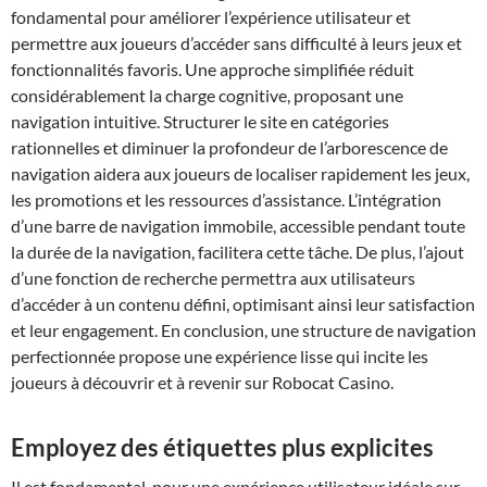
fondamental pour améliorer l’expérience utilisateur et
permettre aux joueurs d’accéder sans difficulté à leurs jeux et
fonctionnalités favoris. Une approche simplifiée réduit
considérablement la charge cognitive, proposant une
navigation intuitive. Structurer le site en catégories
rationnelles et diminuer la profondeur de l’arborescence de
navigation aidera aux joueurs de localiser rapidement les jeux,
les promotions et les ressources d’assistance. L’intégration
d’une barre de navigation immobile, accessible pendant toute
la durée de la navigation, facilitera cette tâche. De plus, l’ajout
d’une fonction de recherche permettra aux utilisateurs
d’accéder à un contenu défini, optimisant ainsi leur satisfaction
et leur engagement. En conclusion, une structure de navigation
perfectionnée propose une expérience lisse qui incite les
joueurs à découvrir et à revenir sur Robocat Casino.
Employez des étiquettes plus explicites
Il est fondamental, pour une expérience utilisateur idéale sur