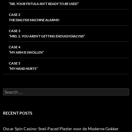
“SIR, YOUR FISTULA ISN’T READY TO BE USED”
CASE 2
THE DIALYSIS MACHINE ALARMS!
CASE 3
“MRS. S, YOU AREN’T GETTING ENOUGH DIALYSIS”
CASE 4
“MY ARM IS SWOLLEN”
CASE 5
“MY HAND HURTS”
Search
for:
RECENT POSTS
Oscar Spin Casino: Snel‑Paced Plezier voor de Moderne Gokker