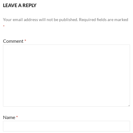
LEAVE A REPLY
Your email address will not be published.
Required fields are marked
*
Comment
*
Name
*