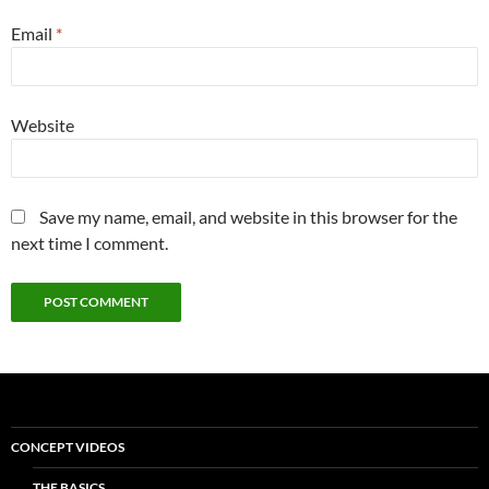
Email
*
Website
Save my name, email, and website in this browser for the
next time I comment.
CONCEPT VIDEOS
THE BASICS