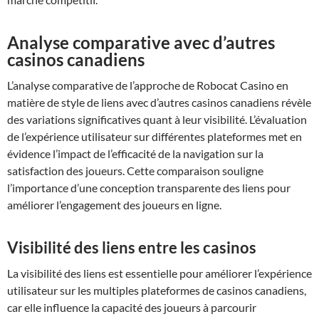
Analyse comparative avec d’autres
casinos canadiens
L’analyse comparative de l’approche de Robocat Casino en
matière de style de liens avec d’autres casinos canadiens révèle
des variations significatives quant à leur visibilité. L’évaluation
de l’expérience utilisateur sur différentes plateformes met en
évidence l’impact de l’efficacité de la navigation sur la
satisfaction des joueurs. Cette comparaison souligne
l’importance d’une conception transparente des liens pour
améliorer l’engagement des joueurs en ligne.
Visibilité des liens entre les casinos
La visibilité des liens est essentielle pour améliorer l’expérience
utilisateur sur les multiples plateformes de casinos canadiens,
car elle influence la capacité des joueurs à parcourir