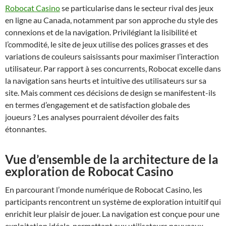
Robocat Casino
se particularise dans le secteur rival des jeux
en ligne au Canada, notamment par son approche du style des
connexions et de la navigation. Privilégiant la lisibilité et
l’commodité, le site de jeux utilise des polices grasses et des
variations de couleurs saisissants pour maximiser l’interaction
utilisateur. Par rapport à ses concurrents, Robocat excelle dans
la navigation sans heurts et intuitive des utilisateurs sur sa
site. Mais comment ces décisions de design se manifestent-ils
en termes d’engagement et de satisfaction globale des
joueurs ? Les analyses pourraient dévoiler des faits
étonnantes.
Vue d’ensemble de la architecture de la
exploration de Robocat Casino
En parcourant l’monde numérique de Robocat Casino, les
participants rencontrent un système de exploration intuitif qui
enrichit leur plaisir de jouer. La navigation est conçue pour une
exploitation idéale, permettant aux utilisateurs nouveaux