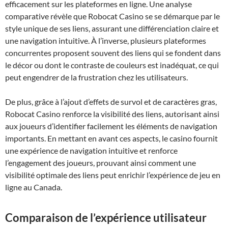
efficacement sur les plateformes en ligne. Une analyse
comparative révèle que Robocat Casino se se démarque par le
style unique de ses liens, assurant une différenciation claire et
une navigation intuitive. À l’inverse, plusieurs plateformes
concurrentes proposent souvent des liens qui se fondent dans
le décor ou dont le contraste de couleurs est inadéquat, ce qui
peut engendrer de la frustration chez les utilisateurs.
De plus, grâce à l’ajout d’effets de survol et de caractères gras,
Robocat Casino renforce la visibilité des liens, autorisant ainsi
aux joueurs d’identifier facilement les éléments de navigation
importants. En mettant en avant ces aspects, le casino fournit
une expérience de navigation intuitive et renforce
l’engagement des joueurs, prouvant ainsi comment une
visibilité optimale des liens peut enrichir l’expérience de jeu en
ligne au Canada.
Comparaison de l’expérience utilisateur