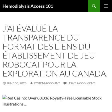
Skip
Search
Hemodialysis Access 101
to
PRIMAR
content
MENU
J’AI ÉVALUÉ LA
TRANSPARENCE DU
FORMAT DES LIENS DU
ÉTABLISSEMENT DE JEU
ROBOCAT POUR LA
EXPLORATION AU CANADA.
JUNE 30, 2026
SYSTEM ACCOUNT
LEAVE A COMMENT