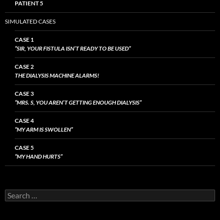
PATIENT 5
SIMULATED CASES
CASE 1
“SIR, YOUR FISTULA ISN’T READY TO BE USED”
CASE 2
THE DIALYSIS MACHINE ALARMS!
CASE 3
“MRS. S, YOU AREN’T GETTING ENOUGH DIALYSIS”
CASE 4
“MY ARM IS SWOLLEN”
CASE 5
“MY HAND HURTS”
Search
for: