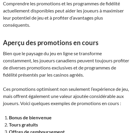
Comprendre les promotions et les programmes de fidélité
actuellement disponibles peut aider les joueurs à maximiser
leur potentiel de jeu et à profiter d’avantages plus
conséquents.
Aperçu des promotions en cours
Bien que le paysage du jeu en ligne se transforme
constamment, les joueurs canadiens peuvent toujours profiter
de diverses promotions exclusives et de programmes de
fidélité présentés par les casinos agréés.
Ces promotions optimisent non seulement l’expérience de jeu,
mais offrent également une valeur ajoutée considérable aux
joueurs. Voici quelques exemples de promotions en cours :
Bonus de bienvenue
Tours gratuits
Offres de remboursement