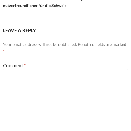
nutzerfreundlicher für die Schweiz
LEAVE A REPLY
Your email address will not be published.
Required fields are marked
*
Comment
*