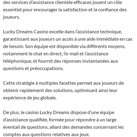
des services d’assistance clientèle efficaces jouent un rôle
essentiel pour encourager la satisfaction et la confiance des
joueurs.
Lucky Dreams Casino excelle dans l’assistance technique,
garantissant aux joueurs un accès à une aide immédiate en cas
de besoin. Son équipe est disponible via différents moyens,
notamment le chat en direct, l’e-mail et l’assistance
téléphonique, et fournit des réponses instantanées aux
questions et préoccupations.
Cette stratégie à multiples facettes permet aux joueurs de
obtenir rapidement des solutions, optimisant ainsi leur
expérience de jeu globale.
De plus, le casino Lucky Dreams dispose d’une équipe
d’assistance qualifiée, formée pour répondre à un large
éventail de questions, allant des demandes concernant les
comptes aux questions relatives aux jeux.