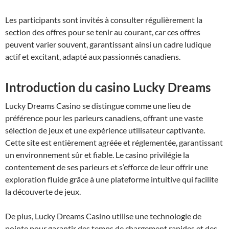
Les participants sont invités à consulter régulièrement la
section des offres pour se tenir au courant, car ces offres
peuvent varier souvent, garantissant ainsi un cadre ludique
actif et excitant, adapté aux passionnés canadiens.
Introduction du casino Lucky Dreams
Lucky Dreams Casino se distingue comme une lieu de
préférence pour les parieurs canadiens, offrant une vaste
sélection de jeux et une expérience utilisateur captivante.
Cette site est entièrement agréée et réglementée, garantissant
un environnement sûr et fiable. Le casino privilégie la
contentement de ses parieurs et s’efforce de leur offrir une
exploration fluide grâce à une plateforme intuitive qui facilite
la découverte de jeux.
De plus, Lucky Dreams Casino utilise une technologie de
pointe pour garantir des temps de chargement rapides et des