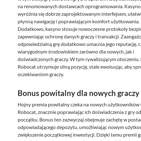
na renomowanych dostawcach oprogramowania. Kasyno
wyróżnia się dobrze zaprojektowanym interfejsem, ułatw
płynną nawigację i poprawiającym komfort użytkowania.
Dodatkowo, kasyno stosuje nowoczesne protokoły bezpi
zapewniając ochronę danych graczy i transakcji. Zaanga
odpowiedzialną grę dodatkowo umacnia jego reputację, cz
wiarygodnym środowiskiem zarówno dla nowych, jak i
doświadczonych graczy. W tym rywalizującym otoczeniu,
Robocat utrzymuje silną pozycję, stale ewoluując, aby spr
oczekiwaniom graczy.
Bonus powitalny dla nowych graczy
Hojny premia powitalny czeka na nowych użytkowników 
Robocat, znacznie poprawiając ich doświadczenia z gry o
początku. Bonus ten zazwyczaj obejmuje zachętę w posta
odpowiadającego depozytu, umożliwiając nowym użytk
zwiększenie początkowej inwestycji. Dzięki temu premii g