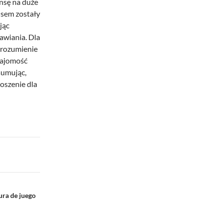
ansę na duże
sem zostały
jąc
wiania. Dla
zrozumienie
najomość
sumując,
oszenie dla
ura de juego