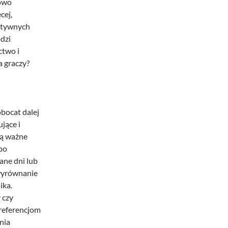
kowo
cej,
ktywnych
dzi
ctwo i
a graczy?
bocat dalej
jące i
ią ważne
po
ane dni lub
 wyrównanie
ika.
 czy
referencjom
nia