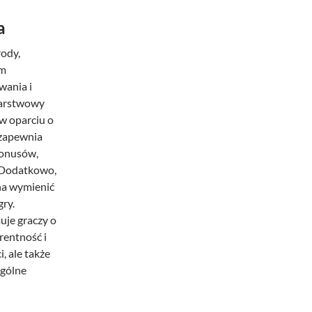
a
rody,
em
wania i
owarstwowy
w oparciu o
 zapewnia
bonusów,
. Dodatkowo,
na wymienić
gry.
uje graczy o
rentność i
, ale także
ogólne