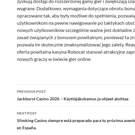
zyskują dostęp do rozszerzonej gamy gier i zwiększają sz
wygrane. Dodatkowo, wymagania dotyczące obrotu bonu
opracowane tak, aby były możliwe do spełnienia, pozwala
użytkownikom na pewne nawigowanie po taktykach obsta
nowych użytkowników szczególnie ważne jest dokładne 
zasad związanych z bonusem powitalnym, ponieważ ta z
pozwala im skutecznie zmaksymalizować jego zalety. Rea
oferta powitalna kasyna Robocat stanowi atrakcyjne zapr
nowych graczy w świecie gier online.
Post
PREVIOUS POST
navigation
Jackburst Casino 2026 – Käyttäjäkokemus ja ohjeet aloittaa
NEXT POST
Slimking Casino siempre está preparado para tu próxima avent
en España.