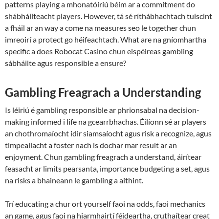
patterns playing a mhonatóiriú béim ar a commitment do
shábháilteacht players. However, tá sé ríthábhachtach tuiscint
a fháil ar an way a come na measures seo le together chun
imreoirí a protect go héifeachtach. What are na gníomhartha
specific a does Robocat Casino chun eispéireas gambling
sábháilte agus responsible a ensure?
Gambling Freagrach a Understanding
Is léiriú é gambling responsible ar phrionsabal na decision-
making informed i life na gcearrbhachas. Éilíonn sé ar players
an chothromaíocht idir siamsaíocht agus risk a recognize, agus
timpeallacht a foster nach is dochar mar result ar an
enjoyment. Chun gambling freagrach a understand, áirítear
feasacht ar limits pearsanta, importance budgeting a set, agus
na risks a bhaineann le gambling a aithint.
Trí educating a chur ort yourself faoi na odds, faoi mechanics
an game, agus faoi na hiarmhairtí féideartha, cruthaítear creat