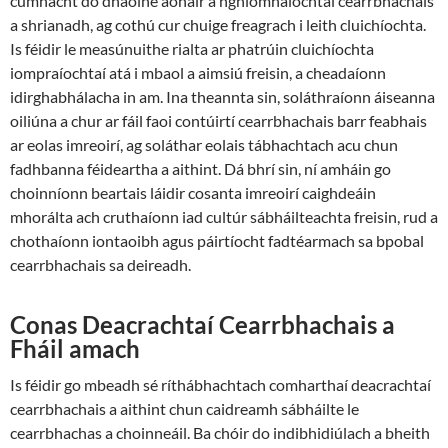
cumhacht do dhaoine aonair a ngníomhaíochtaí cearrbhachais
a shrianadh, ag cothú cur chuige freagrach i leith cluichíochta.
Is féidir le measúnuithe rialta ar phatrúin cluichíochta
iompraíochtaí atá i mbaol a aimsiú freisin, a cheadaíonn
idirghabhálacha in am. Ina theannta sin, soláthraíonn áiseanna
oiliúna a chur ar fáil faoi contúirtí cearrbhachais barr feabhais
ar eolas imreoirí, ag soláthar eolais tábhachtach acu chun
fadhbanna féideartha a aithint. Dá bhrí sin, ní amháin go
choinníonn beartais láidir cosanta imreoirí caighdeáin
mhorálta ach cruthaíonn iad cultúr sábháilteachta freisin, rud a
chothaíonn iontaoibh agus páirtíocht fadtéarmach sa bpobal
cearrbhachais sa deireadh.
Conas Deacrachtaí Cearrbhachais a
Fháil amach
Is féidir go mbeadh sé ríthábhachtach comharthaí deacrachtaí
cearrbhachais a aithint chun caidreamh sábháilte le
cearrbhachas a choinneáil. Ba chóir do indibhidiúlach a bheith