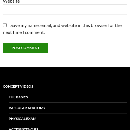
Website
Save my name, email, and website in this browser for the
next time I comment.
CONCEPT VIDEOS
THE BASICS
VASCULAR ANATOMY
PHYSICAL EXAM
ACCESS STENOSIS