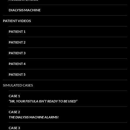
DIALYSIS MACHINE
PATIENT VIDEOS
PATIENT 1
PATIENT 2
PATIENT 3
PATIENT 4
PATIENT 5
SIMULATED CASES
CASE 1
“SIR, YOUR FISTULA ISN’T READY TO BE USED”
CASE 2
THE DIALYSIS MACHINE ALARMS!
CASE 3