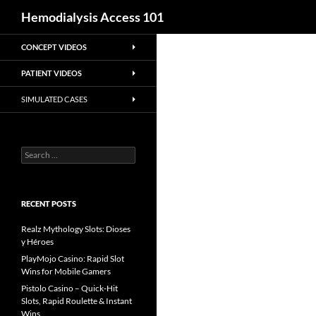
Search
Hemodialysis Access 101
Skip
CONCEPT VIDEOS
to
content
PATIENT VIDEOS
SIMULATED CASES
Search
for:
RECENT POSTS
Realz Mythology Slots: Dioses
y Héroes
PlayMojo Casino: Rapid Slot
Wins for Mobile Gamers
Pistolo Casino – Quick‑Hit
Slots, Rapid Roulette & Instant
Wins