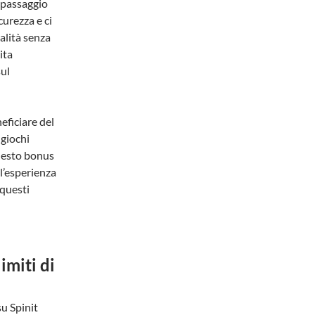
 passaggio
urezza e ci
nalità senza
ita
sul
eficiare del
 giochi
uesto bonus
 l’esperienza
 questi
imiti di
su Spinit