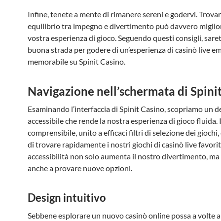
Infine, tenete a mente di rimanere sereni e godervi. Trovare
equilibrio tra impegno e divertimento può davvero miglior
vostra esperienza di gioco. Seguendo questi consigli, saret
buona strada per godere di un’esperienza di casinò live e
memorabile su Spinit Casino.
Navigazione nell’schermata di Spini
Esaminando l’interfaccia di Spinit Casino, scopriamo un d
accessibile che rende la nostra esperienza di gioco fluida. 
comprensibile, unito a efficaci filtri di selezione dei giochi
di trovare rapidamente i nostri giochi di casinò live favori
accessibilità non solo aumenta il nostro divertimento, ma 
anche a provare nuove opzioni.
Design intuitivo
Sebbene esplorare un nuovo casinò online possa a volte a