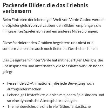
Packende Bilder, die das Erlebnis
verbessern
Beim Eintreten der lebendigen Welt von Verde Casino werden
die Spieler gleich von verzaubernden Bildern empfangen, die
ihr gesamtes Spielerlebnis auf ein anderes Niveau bringen.
Diese faszinierenden Grafiken begeistern uns nicht nur,
sondern ziehen uns auch noch tiefer ins Geschehen hinein.
Das Designteam hinter Verde hat mit neuartigen Designs, die
uns inspirieren und unterhalten, die Messlatte wirklich höher
gelegt.
Fesselnde 3D-Animationen, die jede Bewegung noch
aufregender machen
Lebendige Lichteffekte, die sich mit jedem Spiel ändern und
so eine dynamische Atmosphäre erzeugen.
Themenbereiche, die uns in vielfältige, fantastische