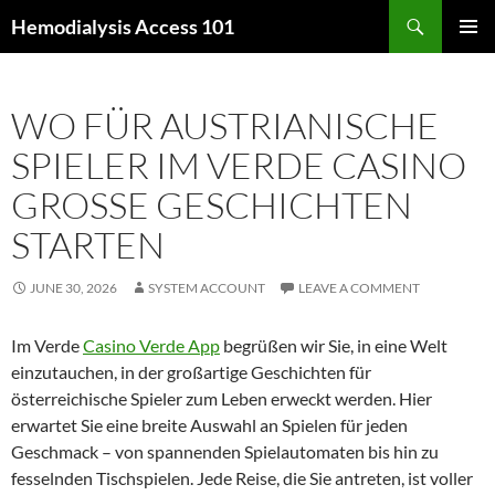
Skip
Search
Hemodialysis Access 101
to
PRIMAR
content
MENU
WO FÜR AUSTRIANISCHE
SPIELER IM VERDE CASINO
GROSSE GESCHICHTEN S
TARTEN
JUNE 30, 2026
SYSTEM ACCOUNT
LEAVE A COMMENT
Im Verde
Casino Verde App
begrüßen wir Sie, in eine Welt
einzutauchen, in der großartige Geschichten für
österreichische Spieler zum Leben erweckt werden. Hier
erwartet Sie eine breite Auswahl an Spielen für jeden
Geschmack – von spannenden Spielautomaten bis hin zu
fesselnden Tischspielen. Jede Reise, die Sie antreten, ist voller