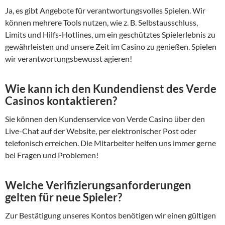
Ja, es gibt Angebote für verantwortungsvolles Spielen. Wir
können mehrere Tools nutzen, wie z. B. Selbstausschluss,
Limits und Hilfs-Hotlines, um ein geschütztes Spielerlebnis zu
gewährleisten und unsere Zeit im Casino zu genießen. Spielen
wir verantwortungsbewusst agieren!
Wie kann ich den Kundendienst des Verde
Casinos kontaktieren?
Sie können den Kundenservice von Verde Casino über den
Live-Chat auf der Website, per elektronischer Post oder
telefonisch erreichen. Die Mitarbeiter helfen uns immer gerne
bei Fragen und Problemen!
Welche Verifizierungsanforderungen
gelten für neue Spieler?
Zur Bestätigung unseres Kontos benötigen wir einen gültigen