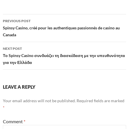
Post
PREVIOUS POST
navigation
Spinsy Casino, créé pour les authentiques passionnés de casino au
Canada
NEXT POST
Το Spinsy Casino συνδυάζει τη διασκέδαση με την υπευθυνότητα
για την Ελλάδα
LEAVE A REPLY
Your email address will not be published.
Required fields are marked
*
Comment
*