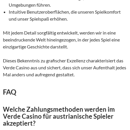
Umgebungen führen.
Intuitive Benutzeroberflächen, die unseren Spielkomfort
und unser Spielspaß erhöhen.
Mit jedem Detail sorgfältig entwickelt, werden wir in eine
beeindruckende Welt hineingezogen, in der jedes Spiel eine
einzigartige Geschichte darstellt.
Dieses Bekenntnis zu grafischer Exzellenz charakterisiert das
Verde Casino aus und sichert, dass sich unser Aufenthalt jedes
Mal anders und aufregend gestaltet.
FAQ
Welche Zahlungsmethoden werden im
Verde Casino für austrianische Spieler
akzeptiert?