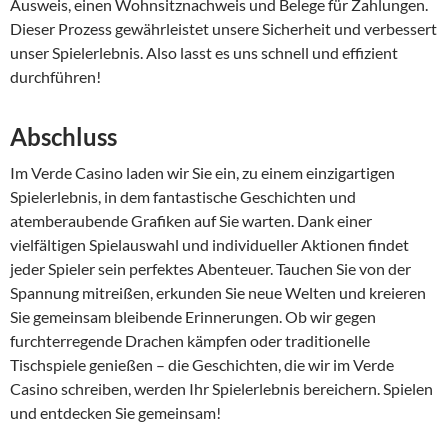
Ausweis, einen Wohnsitznachweis und Belege für Zahlungen.
Dieser Prozess gewährleistet unsere Sicherheit und verbessert
unser Spielerlebnis. Also lasst es uns schnell und effizient
durchführen!
Abschluss
Im Verde Casino laden wir Sie ein, zu einem einzigartigen
Spielerlebnis, in dem fantastische Geschichten und
atemberaubende Grafiken auf Sie warten. Dank einer
vielfältigen Spielauswahl und individueller Aktionen findet
jeder Spieler sein perfektes Abenteuer. Tauchen Sie von der
Spannung mitreißen, erkunden Sie neue Welten und kreieren
Sie gemeinsam bleibende Erinnerungen. Ob wir gegen
furchterregende Drachen kämpfen oder traditionelle
Tischspiele genießen – die Geschichten, die wir im Verde
Casino schreiben, werden Ihr Spielerlebnis bereichern. Spielen
und entdecken Sie gemeinsam!