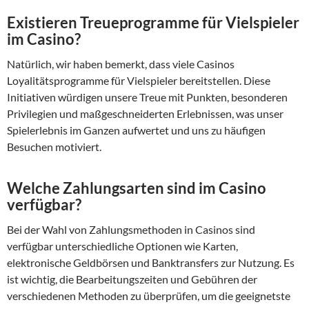
Existieren Treueprogramme für Vielspieler
im Casino?
Natürlich, wir haben bemerkt, dass viele Casinos
Loyalitätsprogramme für Vielspieler bereitstellen. Diese
Initiativen würdigen unsere Treue mit Punkten, besonderen
Privilegien und maßgeschneiderten Erlebnissen, was unser
Spielerlebnis im Ganzen aufwertet und uns zu häufigen
Besuchen motiviert.
Welche Zahlungsarten sind im Casino
verfügbar?
Bei der Wahl von Zahlungsmethoden in Casinos sind
verfügbar unterschiedliche Optionen wie Karten,
elektronische Geldbörsen und Banktransfers zur Nutzung. Es
ist wichtig, die Bearbeitungszeiten und Gebühren der
verschiedenen Methoden zu überprüfen, um die geeignetste