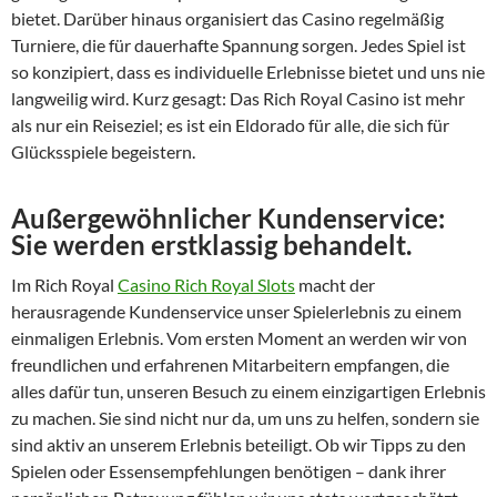
bietet. Darüber hinaus organisiert das Casino regelmäßig
Turniere, die für dauerhafte Spannung sorgen. Jedes Spiel ist
so konzipiert, dass es individuelle Erlebnisse bietet und uns nie
langweilig wird. Kurz gesagt: Das Rich Royal Casino ist mehr
als nur ein Reiseziel; es ist ein Eldorado für alle, die sich für
Glücksspiele begeistern.
Außergewöhnlicher Kundenservice:
Sie werden erstklassig behandelt.
Im Rich Royal
Casino Rich Royal Slots
macht der
herausragende Kundenservice unser Spielerlebnis zu einem
einmaligen Erlebnis. Vom ersten Moment an werden wir von
freundlichen und erfahrenen Mitarbeitern empfangen, die
alles dafür tun, unseren Besuch zu einem einzigartigen Erlebnis
zu machen. Sie sind nicht nur da, um uns zu helfen, sondern sie
sind aktiv an unserem Erlebnis beteiligt. Ob wir Tipps zu den
Spielen oder Essensempfehlungen benötigen – dank ihrer