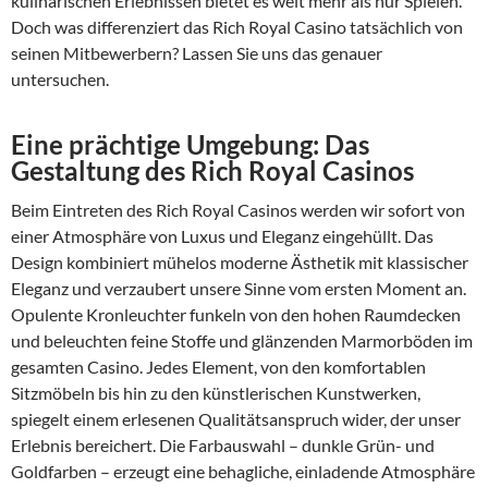
kulinarischen Erlebnissen bietet es weit mehr als nur Spielen.
Doch was differenziert das Rich Royal Casino tatsächlich von
seinen Mitbewerbern? Lassen Sie uns das genauer
untersuchen.
Eine prächtige Umgebung: Das
Gestaltung des Rich Royal Casinos
Beim Eintreten des Rich Royal Casinos werden wir sofort von
einer Atmosphäre von Luxus und Eleganz eingehüllt. Das
Design kombiniert mühelos moderne Ästhetik mit klassischer
Eleganz und verzaubert unsere Sinne vom ersten Moment an.
Opulente Kronleuchter funkeln von den hohen Raumdecken
und beleuchten feine Stoffe und glänzenden Marmorböden im
gesamten Casino. Jedes Element, von den komfortablen
Sitzmöbeln bis hin zu den künstlerischen Kunstwerken,
spiegelt einem erlesenen Qualitätsanspruch wider, der unser
Erlebnis bereichert. Die Farbauswahl – dunkle Grün- und
Goldfarben – erzeugt eine behagliche, einladende Atmosphäre