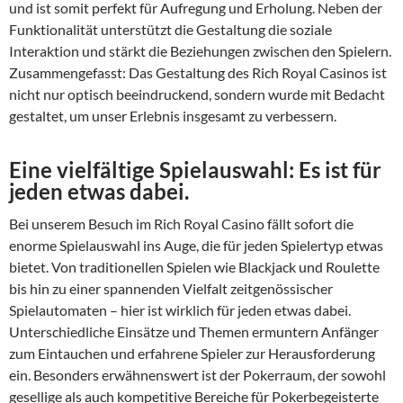
und ist somit perfekt für Aufregung und Erholung. Neben der
Funktionalität unterstützt die Gestaltung die soziale
Interaktion und stärkt die Beziehungen zwischen den Spielern.
Zusammengefasst: Das Gestaltung des Rich Royal Casinos ist
nicht nur optisch beeindruckend, sondern wurde mit Bedacht
gestaltet, um unser Erlebnis insgesamt zu verbessern.
Eine vielfältige Spielauswahl: Es ist für
jeden etwas dabei.
Bei unserem Besuch im Rich Royal Casino fällt sofort die
enorme Spielauswahl ins Auge, die für jeden Spielertyp etwas
bietet. Von traditionellen Spielen wie Blackjack und Roulette
bis hin zu einer spannenden Vielfalt zeitgenössischer
Spielautomaten – hier ist wirklich für jeden etwas dabei.
Unterschiedliche Einsätze und Themen ermuntern Anfänger
zum Eintauchen und erfahrene Spieler zur Herausforderung
ein. Besonders erwähnenswert ist der Pokerraum, der sowohl
gesellige als auch kompetitive Bereiche für Pokerbegeisterte