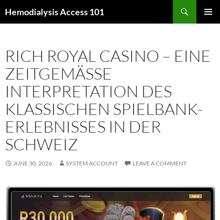
Skip
Search
Hemodialysis Access 101
to
PRIMAR
content
MENU
RICH ROYAL CASINO – EINE
ZEITGEMÄSSE I
NTERPRETATION DES K
LASSISCHEN SPIELBANK-E
RLEBNISSES IN DER S
CHWEIZ
JUNE 30, 2026
SYSTEM ACCOUNT
LEAVE A COMMENT