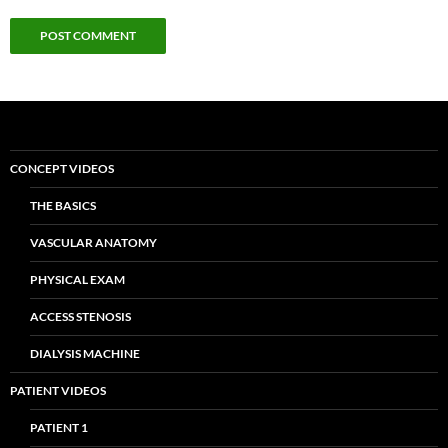
CONCEPT VIDEOS
THE BASICS
VASCULAR ANATOMY
PHYSICAL EXAM
ACCESS STENOSIS
DIALYSIS MACHINE
PATIENT VIDEOS
PATIENT 1