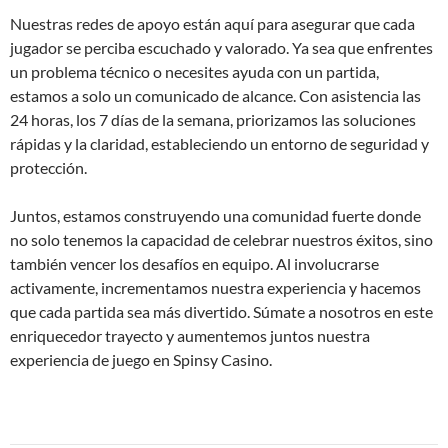
Nuestras redes de apoyo están aquí para asegurar que cada
jugador se perciba escuchado y valorado. Ya sea que enfrentes
un problema técnico o necesites ayuda con un partida,
estamos a solo un comunicado de alcance. Con asistencia las
24 horas, los 7 días de la semana, priorizamos las soluciones
rápidas y la claridad, estableciendo un entorno de seguridad y
protección.
Juntos, estamos construyendo una comunidad fuerte donde
no solo tenemos la capacidad de celebrar nuestros éxitos, sino
también vencer los desafíos en equipo. Al involucrarse
activamente, incrementamos nuestra experiencia y hacemos
que cada partida sea más divertido. Súmate a nosotros en este
enriquecedor trayecto y aumentemos juntos nuestra
experiencia de juego en Spinsy Casino.