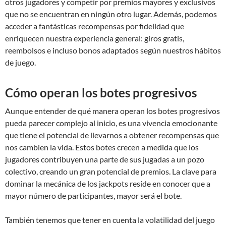
otros jugadores y competir por premios mayores y exclusivos
que no se encuentran en ningún otro lugar. Además, podemos
acceder a fantásticas recompensas por fidelidad que
enriquecen nuestra experiencia general: giros gratis,
reembolsos e incluso bonos adaptados según nuestros hábitos
de juego.
Cómo operan los botes progresivos
Aunque entender de qué manera operan los botes progresivos
pueda parecer complejo al inicio, es una vivencia emocionante
que tiene el potencial de llevarnos a obtener recompensas que
nos cambien la vida. Estos botes crecen a medida que los
jugadores contribuyen una parte de sus jugadas a un pozo
colectivo, creando un gran potencial de premios. La clave para
dominar la mecánica de los jackpots reside en conocer que a
mayor número de participantes, mayor será el bote.
También tenemos que tener en cuenta la volatilidad del juego