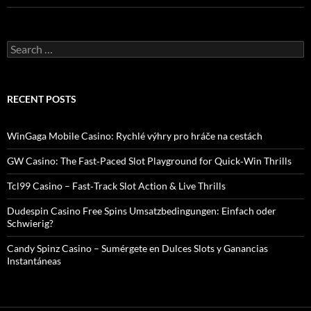
Search
for:
RECENT POSTS
WinGaga Mobile Casino: Rychlé výhry pro hráče na cestách
GW Casino: The Fast‑Paced Slot Playground for Quick‑Win Thrills
Tcl99 Casino – Fast‑Track Slot Action & Live Thrills
Dudespin Casino Free Spins Umsatzbedingungen: Einfach oder
Schwierig?
Candy Spinz Casino – Sumérgete en Dulces Slots y Ganancias
Instantáneas