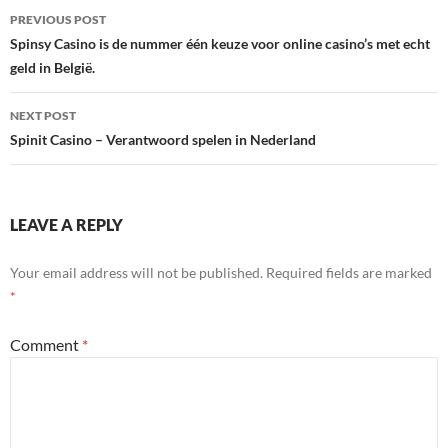
Post
PREVIOUS POST
navigation
Spinsy Casino is de nummer één keuze voor online casino’s met echt
geld in België.
NEXT POST
Spinit Casino – Verantwoord spelen in Nederland
LEAVE A REPLY
Your email address will not be published.
Required fields are marked
*
Comment
*