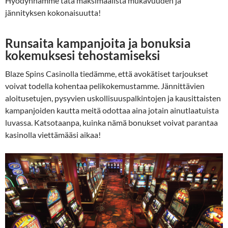
Hyödynnämme tätä maksimaalista mukavuuden ja
jännityksen kokonaisuutta!
Runsaita kampanjoita ja bonuksia
kokemuksesi tehostamiseksi
Blaze Spins Casinolla tiedämme, että avokätiset tarjoukset
voivat todella kohentaa pelikokemustamme. Jännittävien
aloitusetujen, pysyvien uskollisuuspalkintojen ja kausittaisten
kampanjoiden kautta meitä odottaa aina jotain ainutlaatuista
luvassa. Katsotaanpa, kuinka nämä bonukset voivat parantaa
kasinolla viettämääsi aikaa!