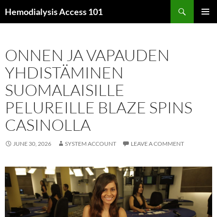
Skip
Search
Hemodialysis Access 101
to
PRIMAR
content
MENU
ONNEN JA VAPAUDEN
YHDISTÄMINEN
SUOMALAISILLE
PELUREILLE BLAZE SPINS
CASINOLLA
JUNE 30, 2026
SYSTEM ACCOUNT
LEAVE A COMMENT