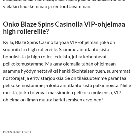
vieläkin hauskemman ja rentouttavamman.
Onko Blaze Spins Casinolla VIP-ohjelmaa
high rollereille?
Kyllä, Blaze Spins Casino tarjoaa VIP-ohjelman, joka on
suunniteltu high rollereille. Saamme ainutlaatuisista
bonuksista ja high roller -eduista, jotka kohentavat
pelikokemustamme. Mukana olemalla tähän ohjelmaan
saamme hyödynnettäväksi henkilökohtaisen tuen, suuremmat
nostorajat ja erityistarjouksia. Se on tilaisuutemme parantaa
pelikokemustamme ja iloita ainutlaatuisista palkinnoista. Niille
meistä, jotka toivovat maksimoida pelikokemuksensa, VIP-
ohjelma on ilman muuta harkitsemisen arvoinen!
Post
PREVIOUS POST