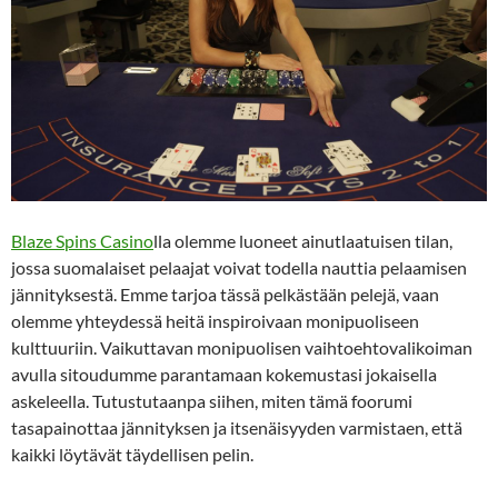
Blaze Spins Casino
lla olemme luoneet ainutlaatuisen tilan,
jossa suomalaiset pelaajat voivat todella nauttia pelaamisen
jännityksestä. Emme tarjoa tässä pelkästään pelejä, vaan
olemme yhteydessä heitä inspiroivaan monipuoliseen
kulttuuriin. Vaikuttavan monipuolisen vaihtoehtovalikoiman
avulla sitoudumme parantamaan kokemustasi jokaisella
askeleella. Tutustutaanpa siihen, miten tämä foorumi
tasapainottaa jännityksen ja itsenäisyyden varmistaen, että
kaikki löytävät täydellisen pelin.