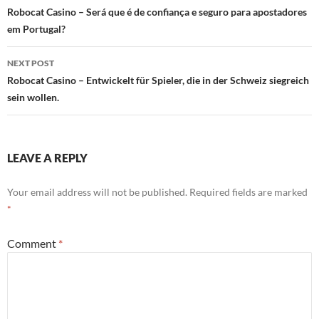
navigation
Robocat Casino – Será que é de confiança e seguro para apostadores
em Portugal?
NEXT POST
Robocat Casino – Entwickelt für Spieler, die in der Schweiz siegreich
sein wollen.
LEAVE A REPLY
Your email address will not be published.
Required fields are marked
*
Comment
*