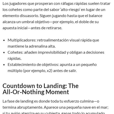
Los jugadores que prosperan con ráfagas rápidas suelen tratar
los cohetes como parte del sabor ‘alto‑riesgo’ en lugar de un
elemento disuasorio. Siguen jugando hasta que el balance
alcanza un umbral objetivo—por ejemplo, el doble de su
apuesta inicial—antes de retirarse.
Multiplicadores: retroalimentación visual rápida que
mantiene la adrenalina alta.
Cohetes: añaden imprevisibilidad y obligan a decisiones
rápidas.
Establecimiento de objetivos: apunta a un pequeño
múltiplo (por ejemplo, x2) antes de salir.
Countdown to Landing: The
All‑Or‑Nothing Moment
La fase de landing es donde toda tu esfuerzo culmina—o
termina abruptamente. Aparece una pequeña nave en el mar;
si tu avión aterriza en su cubierta, ganas todo lo acumulado