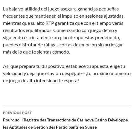
La baja volatilidad del juego asegura ganancias pequeñas
frecuentes que mantienen el impulso en sesiones ajustadas,
mientras que su alto RTP garantiza que con el tiempo verás
resultados equilibrados. Comenzando con juego demo y
siguiendo estrictamente un plan de apuestas predefinido,
puedes disfrutar de ráfagas cortas de emoción sin arriesgar
más de lo que te sientas cómodo.
Así que prepara tu dispositivo, establece tu apuesta, elige tu
velocidad y deja que el avión despegue—¡tu próximo momento
de juego de alta intensidad te espera!
Post
PREVIOUS POST
navigation
Pourquoi l’Registre des Transactions de Casinova Casino Développe
les Aptitudes de Gestion des Participants en Suisse