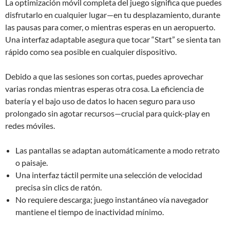
La optimización móvil completa del juego significa que puedes
disfrutarlo en cualquier lugar—en tu desplazamiento, durante
las pausas para comer, o mientras esperas en un aeropuerto.
Una interfaz adaptable asegura que tocar “Start” se sienta tan
rápido como sea posible en cualquier dispositivo.
Debido a que las sesiones son cortas, puedes aprovechar
varias rondas mientras esperas otra cosa. La eficiencia de
batería y el bajo uso de datos lo hacen seguro para uso
prolongado sin agotar recursos—crucial para quick‑play en
redes móviles.
Las pantallas se adaptan automáticamente a modo retrato
o paisaje.
Una interfaz táctil permite una selección de velocidad
precisa sin clics de ratón.
No requiere descarga; juego instantáneo vía navegador
mantiene el tiempo de inactividad mínimo.