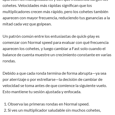
cohetes. Velocidades más rápidas significan que los
multiplicadores crecen más rápido, pero los cohetes también
aparecen con mayor frecuencia, reduciendo tus ganancias a la
mitad cada vez que golpean.
Un patrón común entre los entusiastas de quick‑play es
comenzar con Normal speed para evaluar con qué frecuencia
aparecen los cohetes, y luego cambiar a Fast solo cuando el
balance de cuenta muestre un crecimiento constante en varias
rondas.
Debido a que cada ronda termina de forma abrupta—ya sea
por aterrizaje o por estrellarse—la decisión de cambiar de
velocidad se toma antes de que comience la siguiente vuelo.
Esto mantiene tu sesión ajustada y enfocada.
Observa las primeras rondas en Normal speed.
Si ves un multiplicador saludable sin muchos cohetes,