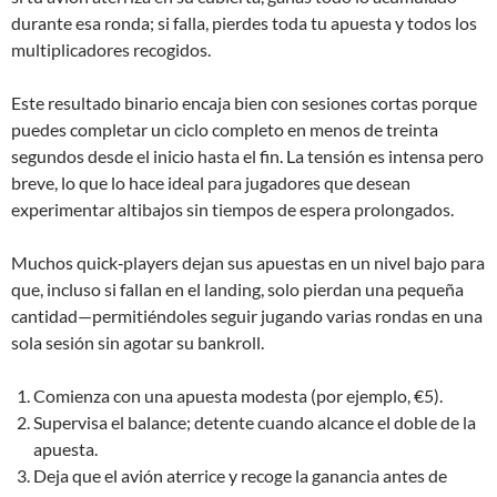
durante esa ronda; si falla, pierdes toda tu apuesta y todos los
multiplicadores recogidos.
Este resultado binario encaja bien con sesiones cortas porque
puedes completar un ciclo completo en menos de treinta
segundos desde el inicio hasta el fin. La tensión es intensa pero
breve, lo que lo hace ideal para jugadores que desean
experimentar altibajos sin tiempos de espera prolongados.
Muchos quick‑players dejan sus apuestas en un nivel bajo para
que, incluso si fallan en el landing, solo pierdan una pequeña
cantidad—permitiéndoles seguir jugando varias rondas en una
sola sesión sin agotar su bankroll.
Comienza con una apuesta modesta (por ejemplo, €5).
Supervisa el balance; detente cuando alcance el doble de la
apuesta.
Deja que el avión aterrice y recoge la ganancia antes de