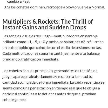
cambia a Fast.
Si los cohetes dominan, retrocede a Slow o vuelve a Normal.
Multipliers & Rockets: The Thrill of
Instant Gains and Sudden Drops
Las señales visuales del juego—multiplicadores en naranja
brillante como +1, +5, +10 y símbolos saltarines x2–x5—crean
un pulso rápido que coincide con el estilo de sesiones cortas.
Cada multiplicador se suma instantáneamente a tu balance,
brindando gratificación inmediata.
Los cohetes son los principales generadores de tensión del
juego; aparecen aleatoriamente y reducen a la mitad tu
cantidad acumulada de forma inmediata. La caída repentina se
siente como una penalización en tiempo real que te obliga a
decidir si continúas o te detienes antes de que el próximo
cohete golpee.