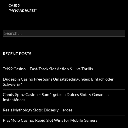
CASE 5
“MY HAND HURTS”
Search
for:
RECENT POSTS
Tcl99 Casino – Fast‑Track Slot Action & Live Thrills
Dudespin Casino Free Spins Umsatzbedingungen: Einfach oder
Schwierig?
Candy Spinz Casino – Sumérgete en Dulces Slots y Ganancias
Instantáneas
Realz Mythology Slots: Dioses y Héroes
PlayMojo Casino: Rapid Slot Wins for Mobile Gamers