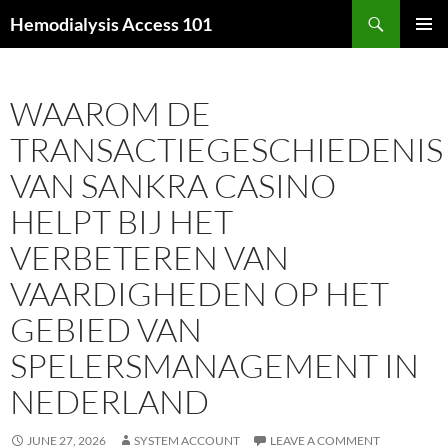
Skip
Search
Hemodialysis Access 101
to
PRIMAR
content
MENU
WAAROM DE
TRANSACTIEGESCHIEDENIS
VAN SANKRA CASINO
HELPT BIJ HET
VERBETEREN VAN
VAARDIGHEDEN OP HET
GEBIED VAN
SPELERSMANAGEMENT IN
NEDERLAND
JUNE 27, 2026
SYSTEM ACCOUNT
LEAVE A COMMENT