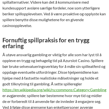
spillalternativer. Videre kan det å kommunisere med
kundesupport avsløre særlige fordeler, noe som ytterligere
beriker spillopplevelsen. Ved å være proaktive og opplyste kan
spillere benytte disse mulighetene for en givende
casinoopplevelse.
Fornuftig spillpraksis for en trygg
erfaring
Å utøve ansvarlig gambling er viktig for alle som har lyst til å
oppleve en trygg og behagelig tid på Azurslot Casino. Spillere
bør bruke selvevalueringsverktøy for å måle sin spilleatferd og
oppdage eventuelle utfordringer. Disse hjelpemidlene kan
hjelpe med å fastsette realistiske målsetninger og holde et
godt tilknytning til gambling. Å sette spilleregler
https://en.wikipedia.org/wiki/ru:commons:Category:Gambling
er avgjørende; spillere bør bestemme hvor mye tid og midler
de er forberedt til å anvende før de innleder å engasjere seg.
Ved å følge disse grensene kan enkeltpersoner avverge