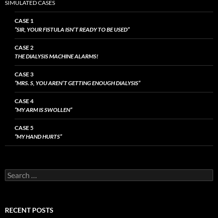
SIMULATED CASES
CASE 1
“SIR, YOUR FISTULA ISN’T READY TO BE USED”
CASE 2
THE DIALYSIS MACHINE ALARMS!
CASE 3
“MRS. S, YOU AREN’T GETTING ENOUGH DIALYSIS”
CASE 4
“MY ARM IS SWOLLEN”
CASE 5
“MY HAND HURTS”
Search
for:
RECENT POSTS