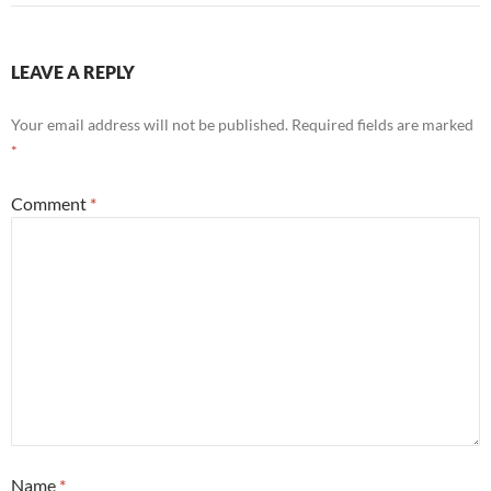
LEAVE A REPLY
Your email address will not be published.
Required fields are marked
*
Comment
*
Name
*