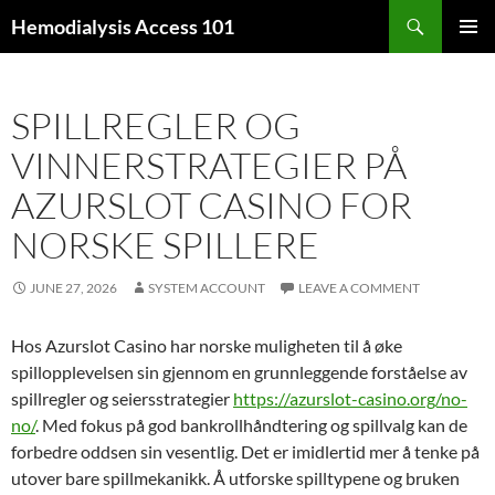
Skip
Search
Hemodialysis Access 101
to
PRIMAR
content
MENU
SPILLREGLER OG
VINNERSTRATEGIER PÅ
AZURSLOT CASINO FOR
NORSKE SPILLERE
JUNE 27, 2026
SYSTEM ACCOUNT
LEAVE A COMMENT
Hos Azurslot Casino har norske muligheten til å øke
spillopplevelsen sin gjennom en grunnleggende forståelse av
spillregler og seiersstrategier
https://azurslot-casino.org/no-
no/
. Med fokus på god bankrollhåndtering og spillvalg kan de
forbedre oddsen sin vesentlig. Det er imidlertid mer å tenke på
utover bare spillmekanikk. Å utforske spilltypene og bruken