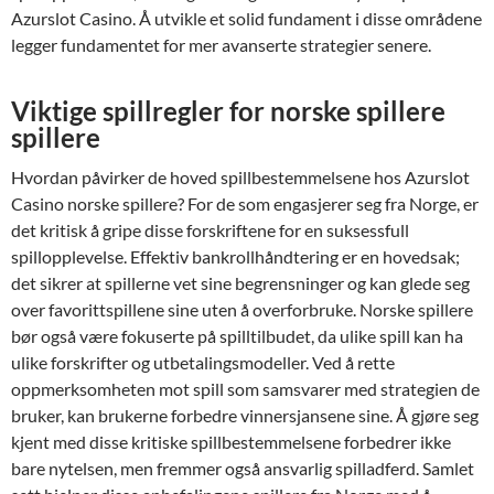
Azurslot Casino. Å utvikle et solid fundament i disse områdene
legger fundamentet for mer avanserte strategier senere.
Viktige spillregler for norske spillere
spillere
Hvordan påvirker de hoved spillbestemmelsene hos Azurslot
Casino norske spillere? For de som engasjerer seg fra Norge, er
det kritisk å gripe disse forskriftene for en suksessfull
spillopplevelse. Effektiv bankrollhåndtering er en hovedsak;
det sikrer at spillerne vet sine begrensninger og kan glede seg
over favorittspillene sine uten å overforbruke. Norske spillere
bør også være fokuserte på spilltilbudet, da ulike spill kan ha
ulike forskrifter og utbetalingsmodeller. Ved å rette
oppmerksomheten mot spill som samsvarer med strategien de
bruker, kan brukerne forbedre vinnersjansene sine. Å gjøre seg
kjent med disse kritiske spillbestemmelsene forbedrer ikke
bare nytelsen, men fremmer også ansvarlig spilladferd. Samlet