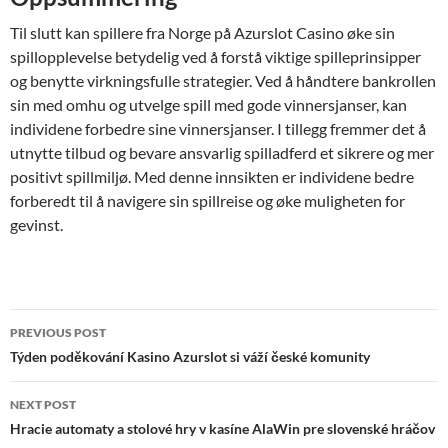
Til slutt kan spillere fra Norge på Azurslot Casino øke sin
spillopplevelse betydelig ved å forstå viktige spilleprinsipper
og benytte virkningsfulle strategier. Ved å håndtere bankrollen
sin med omhu og utvelge spill med gode vinnersjanser, kan
individene forbedre sine vinnersjanser. I tillegg fremmer det å
utnytte tilbud og bevare ansvarlig spilladferd et sikrere og mer
positivt spillmiljø. Med denne innsikten er individene bedre
forberedt til å navigere sin spillreise og øke muligheten for
gevinst.
Post
PREVIOUS POST
navigation
Týden poděkování Kasino Azurslot si váží české komunity
NEXT POST
Hracie automaty a stolové hry v kasíne AlaWin pre slovenské hráčov