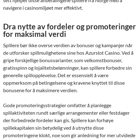
sett hjelper disse anbefalingene spillere fra Norge med å
navigere i casinomiljøet mer effektivt.
Dra nytte av fordeler og promoteringer
for maksimal verdi
Spillere bør ikke overse verdien av bonuser og kampanjer når
de utforsker spillmulighetene sine hos Azurslot Casino. Ved å
gripe forskjellige bonusvarianter, som velkomstbonuser,
gratisspinn og lojalitetsbelønninger, kan spillere forbedre sin
generelle spillopplevelse. Det er essensielt å være
oppmerksom på betingelsene og kravene knyttet til disse
bonusene for å maksimere verdien.
Gode promoteringsstrategier omfatter å planlegge
spillaktiviteten rundt særlige arrangementer eller festdager
der forbedrede fordeler kan gis. Spillere kan forhøye
spillekapitalen sin betydelig ved å utnytte disse
promoteringene klokt, noe som gir anledning for mer utvidede