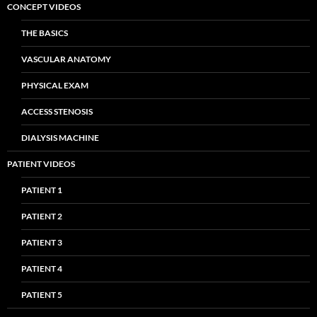
CONCEPT VIDEOS
THE BASICS
VASCULAR ANATOMY
PHYSICAL EXAM
ACCESS STENOSIS
DIALYSIS MACHINE
PATIENT VIDEOS
PATIENT 1
PATIENT 2
PATIENT 3
PATIENT 4
PATIENT 5