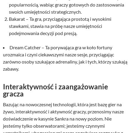
popularnością, wabiąc graczy gotowych do zastosowania
swoich umiejętności strategicznych.
Bakarat – Ta gra, przyciągająca prostotą i wysokimi
stawkami, stawia na próbę nasze umiejętności
podejmowania decyzji pod presją.
Dream Catcher – Ta porywająca gra w koło fortuny
urozmaica i czyni ciekawszymi nasze sesje, przyciągając
zarówno osoby szukające adrenaliny, jak i tych, którzy szukają
zabawy.
Interaktywność i zaangażowanie
gracza
Bazując na nowoczesnej technologii, która jest bazę gier na
żywo, interaktywność i aktywność graczy, przenosimy nasze
doświadczenie w kasynie Sankra na nowy poziom. Nie
jesteśmy tylko obserwatorami; jesteśmy czynnymi
uczestnikami, ubogacającymi naszą angażującą rozgrywkę z