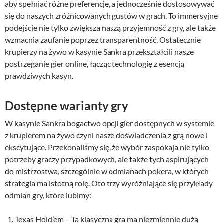
aby spełniać różne preferencje, a jednocześnie dostosowywać
się do naszych zróżnicowanych gustów w grach. To immersyjne
podejście nie tylko zwiększa naszą przyjemność z gry, ale także
wzmacnia zaufanie poprzez transparentność. Ostatecznie
krupierzy na żywo w kasynie Sankra przekształcili nasze
postrzeganie gier online, łącząc technologię z esencją
prawdziwych kasyn.
Dostępne warianty gry
W kasynie Sankra bogactwo opcji gier dostępnych w systemie
z krupierem na żywo czyni nasze doświadczenia z grą nowe i
ekscytujące. Przekonaliśmy się, że wybór zaspokaja nie tylko
potrzeby graczy przypadkowych, ale także tych aspirujących
do mistrzostwa, szczególnie w odmianach pokera, w których
strategia ma istotną rolę. Oto trzy wyróżniające się przykłady
odmian gry, które lubimy:
Texas Hold’em – Ta klasyczna gra ma niezmiennie dużą