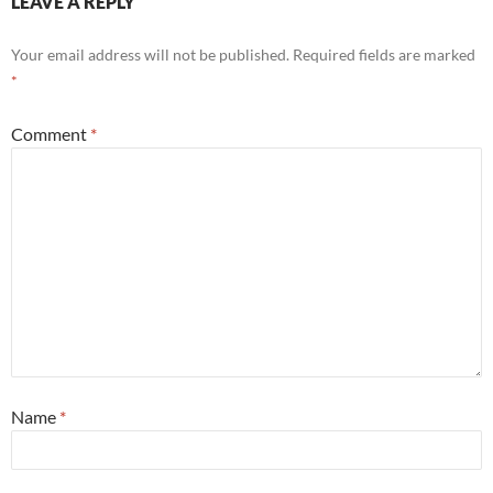
LEAVE A REPLY
Your email address will not be published.
Required fields are marked
*
Comment
*
Name
*