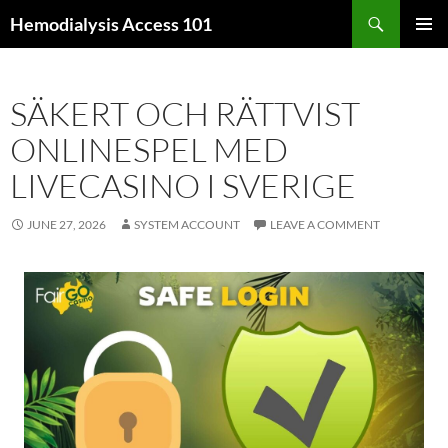
Skip
Search
Hemodialysis Access 101
to
PRIMAR
content
MENU
SÄKERT OCH RÄTTVIST
ONLINESPEL MED
LIVECASINO I SVERIGE
JUNE 27, 2026
SYSTEM ACCOUNT
LEAVE A COMMENT