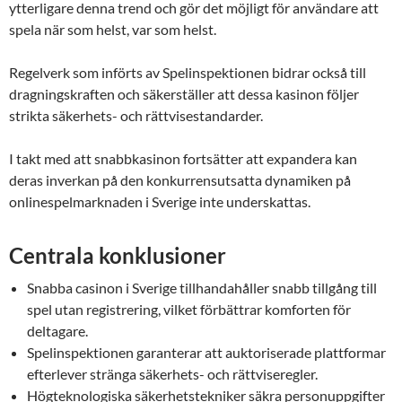
ytterligare denna trend och gör det möjligt för användare att
spela när som helst, var som helst.
Regelverk som införts av Spelinspektionen bidrar också till
dragningskraften och säkerställer att dessa kasinon följer
strikta säkerhets- och rättvisestandarder.
I takt med att snabbkasinon fortsätter att expandera kan
deras inverkan på den konkurrensutsatta dynamiken på
onlinespelmarknaden i Sverige inte underskattas.
Centrala konklusioner
Snabba casinon i Sverige tillhandahåller snabb tillgång till
spel utan registrering, vilket förbättrar komforten för
deltagare.
Spelinspektionen garanterar att auktoriserade plattformar
efterlever stränga säkerhets- och rättviseregler.
Högteknologiska säkerhetstekniker säkra personuppgifter