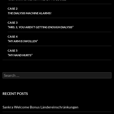
CASE 2
THE DIALYSIS MACHINE ALARMS!
CASE 3
“MRS. S, YOU AREN’T GETTING ENOUGH DIALYSIS”
CASE 4
“MY ARM IS SWOLLEN”
CASE 5
“MY HAND HURTS”
Search
for:
RECENT POSTS
Sankra Welcome Bonus Ländereinschränkungen