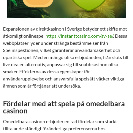
Expansionen av direktkasinon i Sverige betyder ett skifte mot
åtkomligt onlinespel
https://instanttcasino.com/sv-se/
. Dessa
webbplatser lyder under stränga bestämmelser från
Spelinspektionen, vilket garanterar användarsäkerhet och
opartiska spel. Med en mängd olika erbjudanden, från slots till
live dealer-alternativ, anpassar sig till snabbkasinon olika
smaker. Effekterna av dessa egenskaper för
användarupplevelse och ansvarsfulla spelsätt väcker viktiga
ämnen som är förtjänar att undersöka.
Fördelar med att spela på omedelbara
casinon
Omedelbara casinon erbjuder en rad fördelar som starkt
tilltalar de ständigt föränderliga preferenserna hos