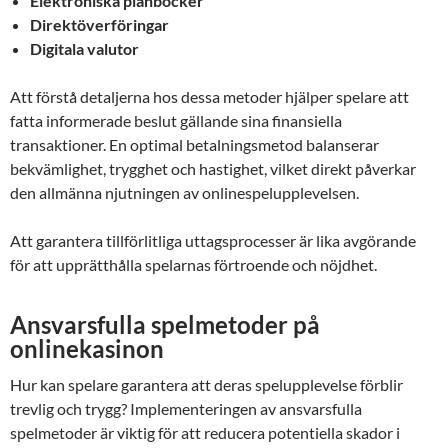
Elektroniska plånböcker
Direktöverföringar
Digitala valutor
Att förstå detaljerna hos dessa metoder hjälper spelare att
fatta informerade beslut gällande sina finansiella
transaktioner. En optimal betalningsmetod balanserar
bekvämlighet, trygghet och hastighet, vilket direkt påverkar
den allmänna njutningen av onlinespelupplevelsen.
Att garantera tillförlitliga uttagsprocesser är lika avgörande
för att upprätthålla spelarnas förtroende och nöjdhet.
Ansvarsfulla spelmetoder på
onlinekasinon
Hur kan spelare garantera att deras spelupplevelse förblir
trevlig och trygg? Implementeringen av ansvarsfulla
spelmetoder är viktig för att reducera potentiella skador i