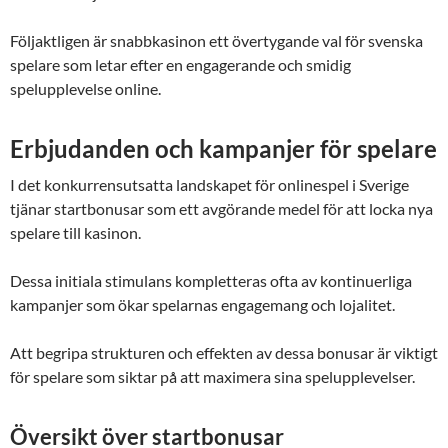
Följaktligen är snabbkasinon ett övertygande val för svenska
spelare som letar efter en engagerande och smidig
spelupplevelse online.
Erbjudanden och kampanjer för spelare
I det konkurrensutsatta landskapet för onlinespel i Sverige
tjänar startbonusar som ett avgörande medel för att locka nya
spelare till kasinon.
Dessa initiala stimulans kompletteras ofta av kontinuerliga
kampanjer som ökar spelarnas engagemang och lojalitet.
Att begripa strukturen och effekten av dessa bonusar är viktigt
för spelare som siktar på att maximera sina spelupplevelser.
Översikt över startbonusar