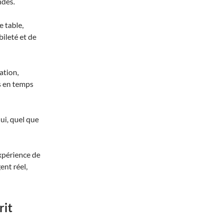
ndes.
e table,
bileté et de
ation,
s en temps
ui, quel que
xpérience de
ent réel,
rit