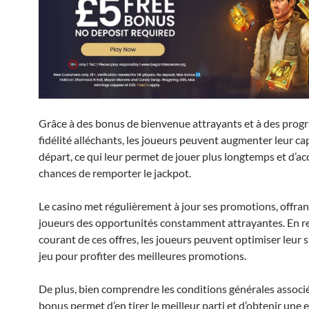
Grâce à des bonus de bienvenue attrayants et à des pro
fidélité alléchants, les joueurs peuvent augmenter leur cap
départ, ce qui leur permet de jouer plus longtemps et d’acc
chances de remporter le jackpot.
Le casino met régulièrement à jour ses promotions, offran
joueurs des opportunités constamment attrayantes. En r
courant de ces offres, les joueurs peuvent optimiser leur s
jeu pour profiter des meilleures promotions.
De plus, bien comprendre les conditions générales associé
bonus permet d’en tirer le meilleur parti et d’obtenir une