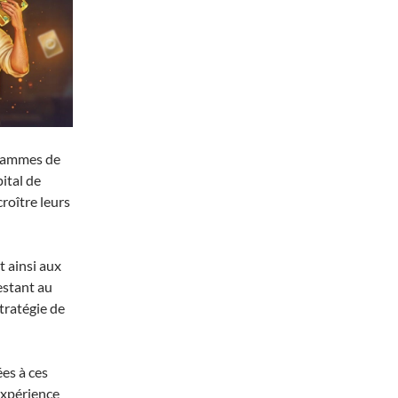
grammes de
ital de
roître leurs
t ainsi aux
estant au
tratégie de
es à ces
 expérience