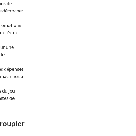
ios de
e décrocher
promotions
 durée de
our une
 de
des dépenses
 machines à
 du jeu
ités de
croupier