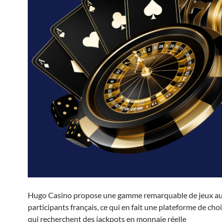
Hugo Casino propose une gamme remarquable de jeux a
participants français, ce qui en fait une plateforme de cho
qui recherchent des jackpots en monnaie réelle