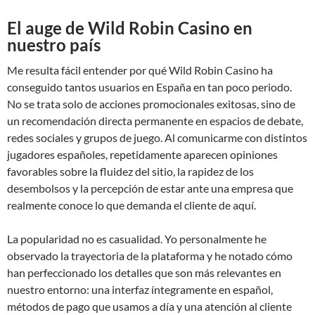
El auge de Wild Robin Casino en
nuestro país
Me resulta fácil entender por qué Wild Robin Casino ha
conseguido tantos usuarios en España en tan poco periodo.
No se trata solo de acciones promocionales exitosas, sino de
un recomendación directa permanente en espacios de debate,
redes sociales y grupos de juego. Al comunicarme con distintos
jugadores españoles, repetidamente aparecen opiniones
favorables sobre la fluidez del sitio, la rapidez de los
desembolsos y la percepción de estar ante una empresa que
realmente conoce lo que demanda el cliente de aquí.
La popularidad no es casualidad. Yo personalmente he
observado la trayectoria de la plataforma y he notado cómo
han perfeccionado los detalles que son más relevantes en
nuestro entorno: una interfaz íntegramente en español,
métodos de pago que usamos a día y una atención al cliente