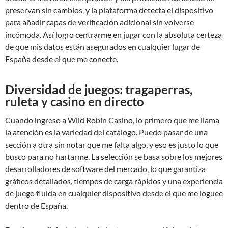
preservan sin cambios, y la plataforma detecta el dispositivo
para añadir capas de verificación adicional sin volverse
incómoda. Así logro centrarme en jugar con la absoluta certeza
de que mis datos están asegurados en cualquier lugar de
España desde el que me conecte.
Diversidad de juegos: tragaperras,
ruleta y casino en directo
Cuando ingreso a Wild Robin Casino, lo primero que me llama
la atención es la variedad del catálogo. Puedo pasar de una
sección a otra sin notar que me falta algo, y eso es justo lo que
busco para no hartarme. La selección se basa sobre los mejores
desarrolladores de software del mercado, lo que garantiza
gráficos detallados, tiempos de carga rápidos y una experiencia
de juego fluida en cualquier dispositivo desde el que me loguee
dentro de España.