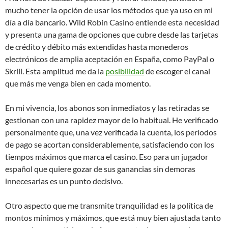
mucho tener la opción de usar los métodos que ya uso en mi
día a día bancario. Wild Robin Casino entiende esta necesidad
y presenta una gama de opciones que cubre desde las tarjetas
de crédito y débito más extendidas hasta monederos
electrónicos de amplia aceptación en España, como PayPal o
Skrill. Esta amplitud me da la
posibilidad
de escoger el canal
que más me venga bien en cada momento.
En mi vivencia, los abonos son inmediatos y las retiradas se
gestionan con una rapidez mayor de lo habitual. He verificado
personalmente que, una vez verificada la cuenta, los períodos
de pago se acortan considerablemente, satisfaciendo con los
tiempos máximos que marca el casino. Eso para un jugador
español que quiere gozar de sus ganancias sin demoras
innecesarias es un punto decisivo.
Otro aspecto que me transmite tranquilidad es la política de
montos mínimos y máximos, que está muy bien ajustada tanto