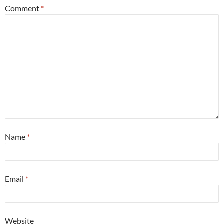
Comment
*
Name
*
Email
*
Website