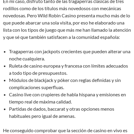
En mi caso, disfruto tanto de las tragaperras clásicas de tres
rodillos como de los títulos más novedosos con mecánicas
novedosas. Pero Wild Robin Casino presenta mucho más de lo
que puede abarcar una sola visita, por eso he elaborado una
lista con los tipos de juego que más me han llamado la atención
y que sé que también satisfacen a la comunidad española:
Tragaperras con jackpots crecientes que pueden alterar una
noche cualquiera.
Ruleta de casino europea y francesa con límites adecuados
a todo tipo de presupuestos.
Módulos de blackjack y póker con reglas definidas y sin
complicaciones superfluas.
Casino live con crupieres de habla hispana y emisiones en
tiempo real de máxima calidad.
Partidas de dados, baccarat y otras opciones menos
habituales pero igual de amenas.
He conseguido comprobar que la sección de casino en vivo es