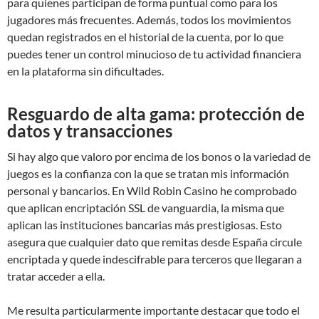
para quienes participan de forma puntual como para los
jugadores más frecuentes. Además, todos los movimientos
quedan registrados en el historial de la cuenta, por lo que
puedes tener un control minucioso de tu actividad financiera
en la plataforma sin dificultades.
Resguardo de alta gama: protección de
datos y transacciones
Si hay algo que valoro por encima de los bonos o la variedad de
juegos es la confianza con la que se tratan mis información
personal y bancarios. En Wild Robin Casino he comprobado
que aplican encriptación SSL de vanguardia, la misma que
aplican las instituciones bancarias más prestigiosas. Esto
asegura que cualquier dato que remitas desde España circule
encriptada y quede indescifrable para terceros que llegaran a
tratar acceder a ella.
Me resulta particularmente importante destacar que todo el