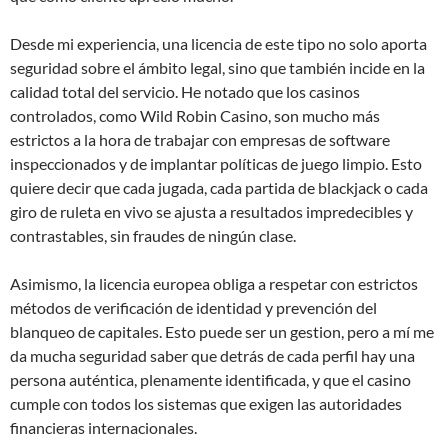
Desde mi experiencia, una licencia de este tipo no solo aporta
seguridad sobre el ámbito legal, sino que también incide en la
calidad total del servicio. He notado que los casinos
controlados, como Wild Robin Casino, son mucho más
estrictos a la hora de trabajar con empresas de software
inspeccionados y de implantar políticas de juego limpio. Esto
quiere decir que cada jugada, cada partida de blackjack o cada
giro de ruleta en vivo se ajusta a resultados impredecibles y
contrastables, sin fraudes de ningún clase.
Asimismo, la licencia europea obliga a respetar con estrictos
métodos de verificación de identidad y prevención del
blanqueo de capitales. Esto puede ser un gestion, pero a mí me
da mucha seguridad saber que detrás de cada perfil hay una
persona auténtica, plenamente identificada, y que el casino
cumple con todos los sistemas que exigen las autoridades
financieras internacionales.