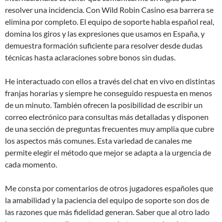
resolver una incidencia. Con Wild Robin Casino esa barrera se
elimina por completo. El equipo de soporte habla español real,
domina los giros y las expresiones que usamos en España, y
demuestra formación suficiente para resolver desde dudas
técnicas hasta aclaraciones sobre bonos sin dudas.
He interactuado con ellos a través del chat en vivo en distintas
franjas horarias y siempre he conseguido respuesta en menos
de un minuto. También ofrecen la posibilidad de escribir un
correo electrónico para consultas más detalladas y disponen
de una sección de preguntas frecuentes muy amplia que cubre
los aspectos más comunes. Esta variedad de canales me
permite elegir el método que mejor se adapta a la urgencia de
cada momento.
Me consta por comentarios de otros jugadores españoles que
la amabilidad y la paciencia del equipo de soporte son dos de
las razones que más fidelidad generan. Saber que al otro lado