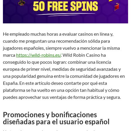
He empleado muchas horas a evaluar casinos en línea y,
cuando me preguntan una recomendación sólida para
jugadores españoles, siempre vuelvo a mencionar la misma
marca
https://wild-robins.es/
. Wild Robin Casino ha
conseguido lo que pocos logran: combinar una licencia
europea de primer nivel, medidas de seguridad avanzadas y
una popularidad genuina entre la comunidad de jugadores en
España. En este artículo deseo contarte por qué esta
plataforma se ha vuelto en una opción tan habitual y cómo
puedes aprovechar sus ventajas de forma práctica y segura.
Promociones y bonificaciones
diseñadas para el usuario español