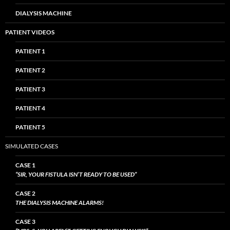
DIALYSIS MACHINE
PATIENT VIDEOS
PATIENT 1
PATIENT 2
PATIENT 3
PATIENT 4
PATIENT 5
SIMULATED CASES
CASE 1
“SIR, YOUR FISTULA ISN’T READY TO BE USED”
CASE 2
THE DIALYSIS MACHINE ALARMS!
CASE 3