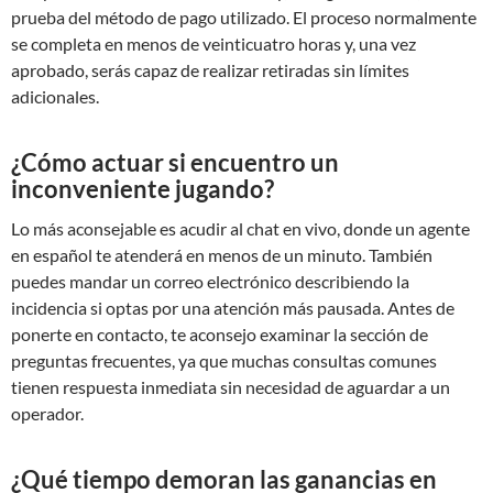
prueba del método de pago utilizado. El proceso normalmente
se completa en menos de veinticuatro horas y, una vez
aprobado, serás capaz de realizar retiradas sin límites
adicionales.
¿Cómo actuar si encuentro un
inconveniente jugando?
Lo más aconsejable es acudir al chat en vivo, donde un agente
en español te atenderá en menos de un minuto. También
puedes mandar un correo electrónico describiendo la
incidencia si optas por una atención más pausada. Antes de
ponerte en contacto, te aconsejo examinar la sección de
preguntas frecuentes, ya que muchas consultas comunes
tienen respuesta inmediata sin necesidad de aguardar a un
operador.
¿Qué tiempo demoran las ganancias en