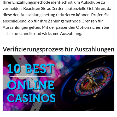
Ihrer Einzahlungsmethode identisch ist, um Aufschübe zu
vermeiden. Beachten Sie außerdem potenzielle Gebühren, da
diese den Auszahlungsbetrag reduzieren können. Prüfen Sie
abschließend, ob für Ihre Zahlungsmethode Grenzen für
Auszahlungen gelten. Mit der passenden Option sichern Sie
sich eine schnelle und wirksame Auszahlung.
Verifizierungsprozess für Auszahlungen