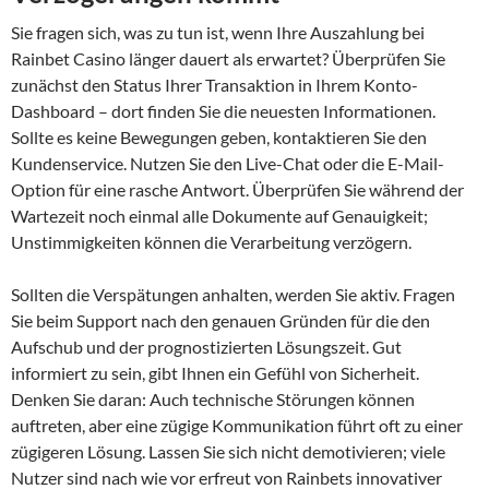
Sie fragen sich, was zu tun ist, wenn Ihre Auszahlung bei
Rainbet Casino länger dauert als erwartet? Überprüfen Sie
zunächst den Status Ihrer Transaktion in Ihrem Konto-
Dashboard – dort finden Sie die neuesten Informationen.
Sollte es keine Bewegungen geben, kontaktieren Sie den
Kundenservice. Nutzen Sie den Live-Chat oder die E-Mail-
Option für eine rasche Antwort. Überprüfen Sie während der
Wartezeit noch einmal alle Dokumente auf Genauigkeit;
Unstimmigkeiten können die Verarbeitung verzögern.
Sollten die Verspätungen anhalten, werden Sie aktiv. Fragen
Sie beim Support nach den genauen Gründen für die den
Aufschub und der prognostizierten Lösungszeit. Gut
informiert zu sein, gibt Ihnen ein Gefühl von Sicherheit.
Denken Sie daran: Auch technische Störungen können
auftreten, aber eine zügige Kommunikation führt oft zu einer
zügigeren Lösung. Lassen Sie sich nicht demotivieren; viele
Nutzer sind nach wie vor erfreut von Rainbets innovativer