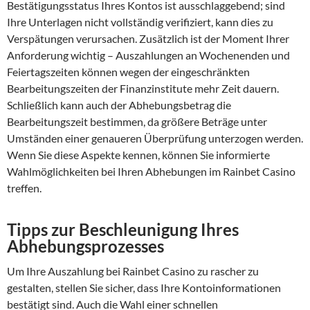
Bestätigungsstatus Ihres Kontos ist ausschlaggebend; sind
Ihre Unterlagen nicht vollständig verifiziert, kann dies zu
Verspätungen verursachen. Zusätzlich ist der Moment Ihrer
Anforderung wichtig – Auszahlungen an Wochenenden und
Feiertagszeiten können wegen der eingeschränkten
Bearbeitungszeiten der Finanzinstitute mehr Zeit dauern.
Schließlich kann auch der Abhebungsbetrag die
Bearbeitungszeit bestimmen, da größere Beträge unter
Umständen einer genaueren Überprüfung unterzogen werden.
Wenn Sie diese Aspekte kennen, können Sie informierte
Wahlmöglichkeiten bei Ihren Abhebungen im Rainbet Casino
treffen.
Tipps zur Beschleunigung Ihres
Abhebungsprozesses
Um Ihre Auszahlung bei Rainbet Casino zu rascher zu
gestalten, stellen Sie sicher, dass Ihre Kontoinformationen
bestätigt sind. Auch die Wahl einer schnellen