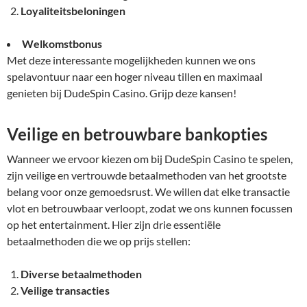
Loyaliteitsbeloningen
Welkomstbonus
Met deze interessante mogelijkheden kunnen we ons
spelavontuur naar een hoger niveau tillen en maximaal
genieten bij DudeSpin Casino. Grijp deze kansen!
Veilige en betrouwbare bankopties
Wanneer we ervoor kiezen om bij DudeSpin Casino te spelen,
zijn veilige en vertrouwde betaalmethoden van het grootste
belang voor onze gemoedsrust. We willen dat elke transactie
vlot en betrouwbaar verloopt, zodat we ons kunnen focussen
op het entertainment. Hier zijn drie essentiële
betaalmethoden die we op prijs stellen:
Diverse betaalmethoden
Veilige transacties