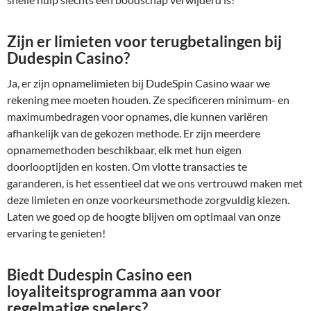
Zijn er limieten voor terugbetalingen bij
Dudespin Casino?
Ja, er zijn opnamelimieten bij DudeSpin Casino waar we
rekening mee moeten houden. Ze specificeren minimum- en
maximumbedragen voor opnames, die kunnen variëren
afhankelijk van de gekozen methode. Er zijn meerdere
opnamemethoden beschikbaar, elk met hun eigen
doorlooptijden en kosten. Om vlotte transacties te
garanderen, is het essentieel dat we ons vertrouwd maken met
deze limieten en onze voorkeursmethode zorgvuldig kiezen.
Laten we goed op de hoogte blijven om optimaal van onze
ervaring te genieten!
Biedt Dudespin Casino een
loyaliteitsprogramma aan voor
regelmatige spelers?