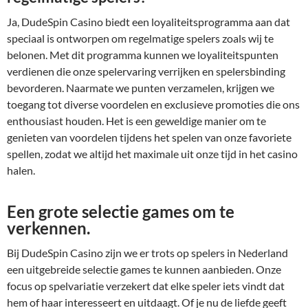
Ja, DudeSpin Casino biedt een loyaliteitsprogramma aan dat
speciaal is ontworpen om regelmatige spelers zoals wij te
belonen. Met dit programma kunnen we loyaliteitspunten
verdienen die onze spelervaring verrijken en spelersbinding
bevorderen. Naarmate we punten verzamelen, krijgen we
toegang tot diverse voordelen en exclusieve promoties die ons
enthousiast houden. Het is een geweldige manier om te
genieten van voordelen tijdens het spelen van onze favoriete
spellen, zodat we altijd het maximale uit onze tijd in het casino
halen.
Een grote selectie games om te
verkennen.
Bij DudeSpin Casino zijn we er trots op spelers in Nederland
een uitgebreide selectie games te kunnen aanbieden. Onze
focus op spelvariatie verzekert dat elke speler iets vindt dat
hem of haar interesseert en uitdaagt. Of je nu de liefde geeft