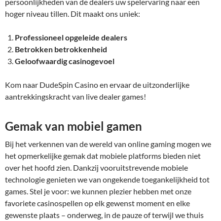
persoonlijkheden van de dealers uw spelervaring naar een
hoger niveau tillen. Dit maakt ons uniek:
Professioneel opgeleide dealers
Betrokken betrokkenheid
Geloofwaardig casinogevoel
Kom naar DudeSpin Casino en ervaar de uitzonderlijke
aantrekkingskracht van live dealer games!
Gemak van mobiel gamen
Bij het verkennen van de wereld van online gaming mogen we
het opmerkelijke gemak dat mobiele platforms bieden niet
over het hoofd zien. Dankzij vooruitstrevende mobiele
technologie genieten we van ongekende toegankelijkheid tot
games. Stel je voor: we kunnen plezier hebben met onze
favoriete casinospellen op elk gewenst moment en elke
gewenste plaats – onderweg, in de pauze of terwijl we thuis