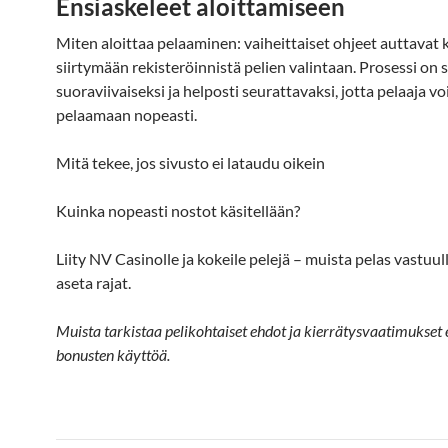
Ensiaskeleet aloittamiseen
Miten aloittaa pelaaminen: vaiheittaiset ohjeet auttavat 
siirtymään rekisteröinnistä pelien valintaan. Prosessi on 
suoraviivaiseksi ja helposti seurattavaksi, jotta pelaaja vo
pelaamaan nopeasti.
Mitä tekee, jos sivusto ei lataudu oikein
Kuinka nopeasti nostot käsitellään?
Liity NV Casinolle ja kokeile pelejä – muista pelas vastuull
aseta rajat.
Muista tarkistaa pelikohtaiset ehdot ja kierrätysvaatimukset
bonusten käyttöä.