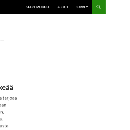
START MODULE
ABOUT
SURVEY
–
rkeää
a tarjoaa
taan
n,
a.
lusta