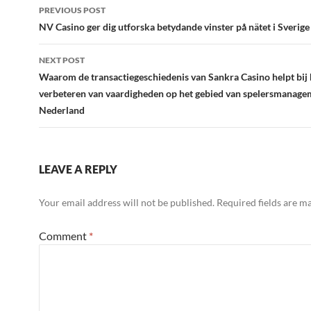
Post
PREVIOUS POST
navigation
NV Casino ger dig utforska betydande vinster på nätet i Sverige
NEXT POST
Waarom de transactiegeschiedenis van Sankra Casino helpt bij 
verbeteren van vaardigheden op het gebied van spelersmanage
Nederland
LEAVE A REPLY
Your email address will not be published.
Required fields are 
Comment
*