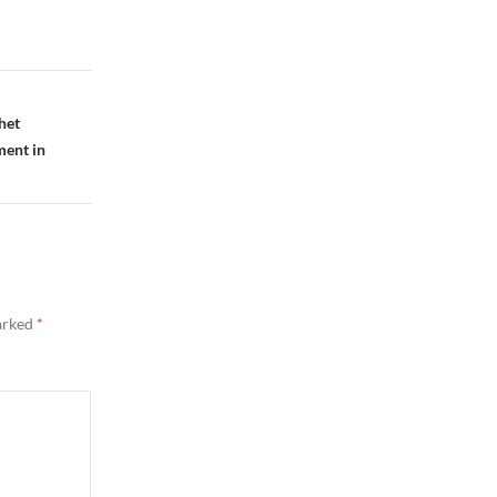
het
ment in
marked
*