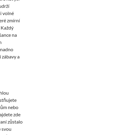
udrží
i volné
eré zmírní
. Každý
 šance na
m
snadno
í zábavy a
áhlou
stňujete
tům nebo
ajdete zde
aní zůstalo
e svou