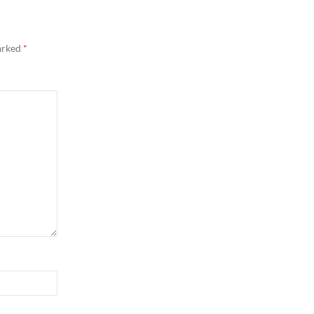
marked
*