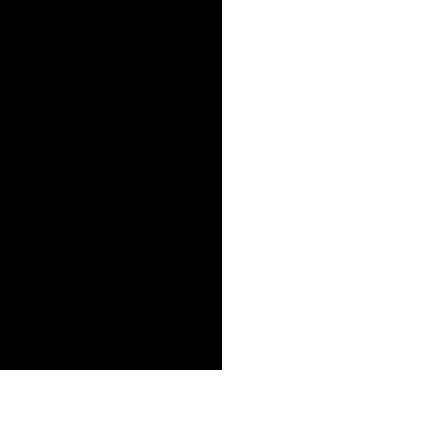
Proudly powered by WordPress