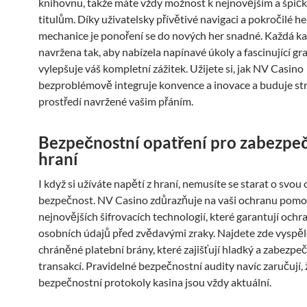
knihovnu, takže máte vždy možnost k nejnovějším a špi
titulům. Díky uživatelsky přívětivé navigaci a pokročilé he
mechanice je ponoření se do nových her snadné. Každá ka
navržena tak, aby nabízela napínavé úkoly a fascinující gra
vylepšuje váš kompletní zážitek. Užijete si, jak NV Casino
bezproblémově integruje konvence a inovace a buduje strh
prostředí navržené vašim přáním.
Bezpečnostní opatření pro zabezpe
hraní
I když si užíváte napětí z hraní, nemusíte se starat o svou 
bezpečnost. NV Casino zdůrazňuje na vaši ochranu pomo
nejnovějších šifrovacích technologií, které garantují ochr
osobních údajů před zvědavými zraky. Najdete zde vyspělé
chráněné platební brány, které zajišťují hladký a zabezp
transakcí. Pravidelné bezpečnostní audity navíc zaručují, 
bezpečnostní protokoly kasina jsou vždy aktuální.