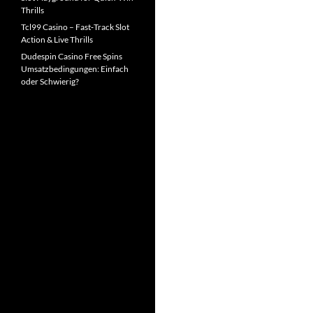
Thrills
Tcl99 Casino – Fast‑Track Slot
Action & Live Thrills
Dudespin Casino Free Spins
Umsatzbedingungen: Einfach
oder Schwierig?