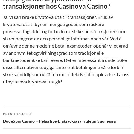
transaksjoner hos Casinova Casino?
Ja, vi kan bruke kryptovaluta til transaksjoner. Bruk av
kryptovaluta tilbyr en mengde goder, som raskere
prosesseringstider og forbedrede sikkerhetsfunksjoner som
sikrer pengene og den personlige informasjonen vår. Ved å
omfavne denne moderne betalingsmetoden oppnår vi et grad
av anonymitet og virkningsgrad som tradisjonelle
bankmetoder ikke kan levere. Det er interessant å undersøke
disse alternativene, og garantere at betalingene våre forblir
sikre samtidig som vi får en mer effektiv spillopplevelse. La oss
utnytte hva kryptovaluta gir!
Post
PREVIOUS POST
navigation
DudeSpin Casino – Pelaa live-bläkjackia ja -ruletin Suomessa