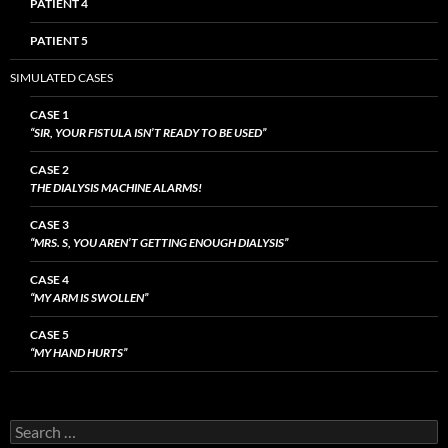
PATIENT 4
PATIENT 5
SIMULATED CASES
CASE 1
“SIR, YOUR FISTULA ISN’T READY TO BE USED”
CASE 2
THE DIALYSIS MACHINE ALARMS!
CASE 3
“MRS. S, YOU AREN’T GETTING ENOUGH DIALYSIS”
CASE 4
“MY ARM IS SWOLLEN”
CASE 5
“MY HAND HURTS”
Search
for: