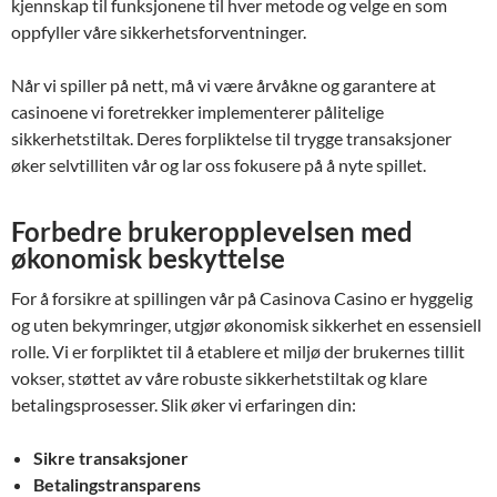
kjennskap til funksjonene til hver metode og velge en som
oppfyller våre sikkerhetsforventninger.
Når vi spiller på nett, må vi være årvåkne og garantere at
casinoene vi foretrekker implementerer pålitelige
sikkerhetstiltak. Deres forpliktelse til trygge transaksjoner
øker selvtilliten vår og lar oss fokusere på å nyte spillet.
Forbedre brukeropplevelsen med
økonomisk beskyttelse
For å forsikre at spillingen vår på Casinova Casino er hyggelig
og uten bekymringer, utgjør økonomisk sikkerhet en essensiell
rolle. Vi er forpliktet til å etablere et miljø der brukernes tillit
vokser, støttet av våre robuste sikkerhetstiltak og klare
betalingsprosesser. Slik øker vi erfaringen din:
Sikre transaksjoner
Betalingstransparens