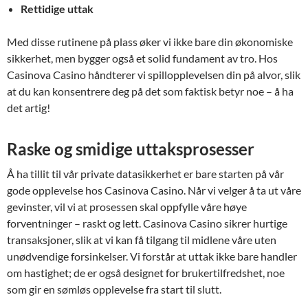
Rettidige uttak
Med disse rutinene på plass øker vi ikke bare din økonomiske
sikkerhet, men bygger også et solid fundament av tro. Hos
Casinova Casino håndterer vi spillopplevelsen din på alvor, slik
at du kan konsentrere deg på det som faktisk betyr noe – å ha
det artig!
Raske og smidige uttaksprosesser
Å ha tillit til vår private datasikkerhet er bare starten på vår
gode opplevelse hos Casinova Casino. Når vi velger å ta ut våre
gevinster, vil vi at prosessen skal oppfylle våre høye
forventninger – raskt og lett. Casinova Casino sikrer hurtige
transaksjoner, slik at vi kan få tilgang til midlene våre uten
unødvendige forsinkelser. Vi forstår at uttak ikke bare handler
om hastighet; de er også designet for brukertilfredshet, noe
som gir en sømløs opplevelse fra start til slutt.