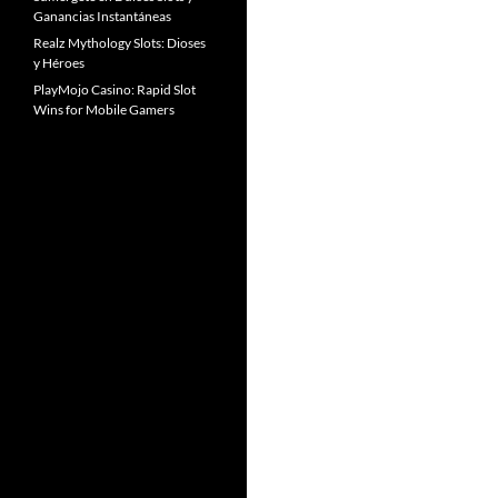
Ganancias Instantáneas
Realz Mythology Slots: Dioses
y Héroes
PlayMojo Casino: Rapid Slot
Wins for Mobile Gamers