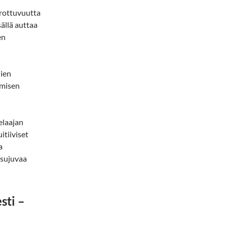
 erottuvuutta
sällä auttaa
en
jien
amisen
elaajan
itiiviset
a
 sujuvaa
sti –