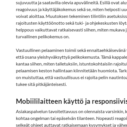
sujuvuutta ja saatavilla olevia apuvälineitä. Esillä ovat al
reagoivuus ja käyttäjäkokemus sekä se, miten helposti uu
voivat aloittaa. Muutoksen tekeminen tilintilin asetuksiss
rajoitusten käyttöönotto sekä tuki- ja ohjekeskusten löy
helppous vaikuttavat ratkaisevasti siihen, miten mukava 
turvallinen pelikokemus on.
Vastuullinen pelaaminen toimii sekä ennaltaehkäisevänä
että osana yleishyväksyttyä pelikokemusta. Tämä kappale
kantaa siihen, miten talletuksiin, istuntokohtaisiin rajoitu
pelaamisen keston hallintaan kiinnitetään huomiota. Tar
on muistuttaa, että vastuullisuus ei rajoita pelin nautinto
tukee sitä pitkäjänteisesti.
Mobiililaitteen käyttö ja responsiiv
Asiakaspalvelun tavoitettavuus on olennaista varsinkin, 
kohtaa ongelman tai epäselvän tilanteen. Nopeasti reagoi
selkeät ohjeet auttavat ratkaisemaan kysymykset ja vähe