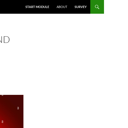
START MODULE
ABOUT
SURVEY
ND