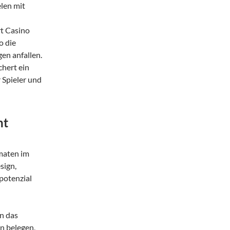
len mit
t Casino
o die
en anfallen.
chert ein
 Spieler und
nt
maten im
sign,
potenzial
n das
en belegen,