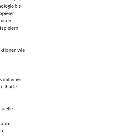
ologie bis
Spieler
sbaren
tspielern
nktionen wie
 mit einer
eilhafte
isuelle
 unter
n.