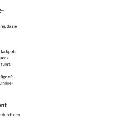
e-
g, da sie
e Jackpots
quenz
führt.
räge oft
 Online-
ent
r durch den