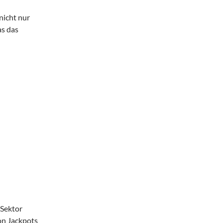
nicht nur
as das
Sektor
on Jackpots