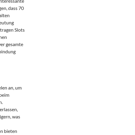
interessante
gen, dass 70
alten
deutung
tragen Slots
onen
Der gesamte
nbindung
elen an, um
 beim
n.
erlassen,
igern, was
en bieten