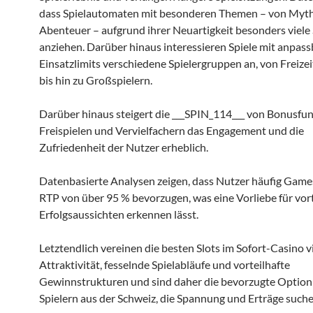
dass Spielautomaten mit besonderen Themen – von Myth
Abenteuer – aufgrund ihrer Neuartigkeit besonders viele 
anziehen. Darüber hinaus interessieren Spiele mit anpas
Einsatzlimits verschiedene Spielergruppen an, von Freizei
bis hin zu Großspielern.
Darüber hinaus steigert die ___SPIN_114___ von Bonusfu
Freispielen und Vervielfachern das Engagement und die
Zufriedenheit der Nutzer erheblich.
Datenbasierte Analysen zeigen, dass Nutzer häufig Games
RTP von über 95 % bevorzugen, was eine Vorliebe für vort
Erfolgsaussichten erkennen lässt.
Letztendlich vereinen die besten Slots im Sofort-Casino v
Attraktivität, fesselnde Spielabläufe und vorteilhafte
Gewinnstrukturen und sind daher die bevorzugte Option
Spielern aus der Schweiz, die Spannung und Erträge suche