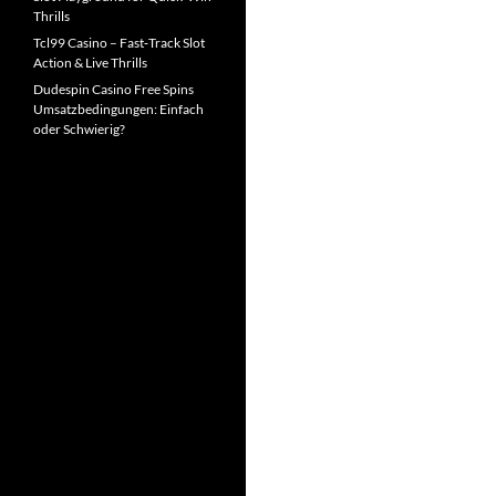
Thrills
Tcl99 Casino – Fast‑Track Slot
Action & Live Thrills
Dudespin Casino Free Spins
Umsatzbedingungen: Einfach
oder Schwierig?