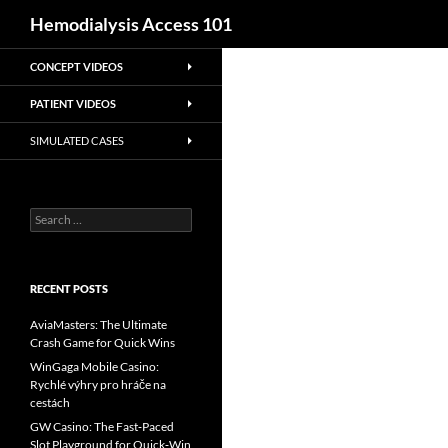
Search
Hemodialysis Access 101
Skip
CONCEPT VIDEOS
to
content
PATIENT VIDEOS
SIMULATED CASES
Search
for:
RECENT POSTS
AviaMasters: The Ultimate
Crash Game for Quick Wins
WinGaga Mobile Casino:
Rychlé výhry pro hráče na
cestách
GW Casino: The Fast‑Paced
Slot Playground for Quick‑Win