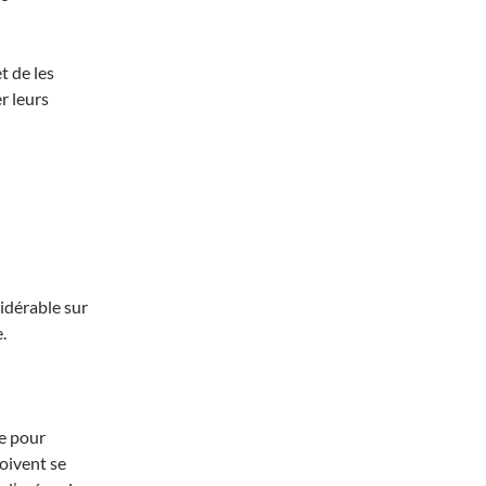
t de les
r leurs
idérable sur
.
le pour
doivent se