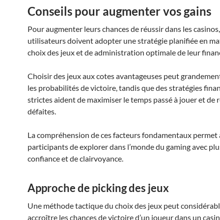
Conseils pour augmenter vos gains
Pour augmenter leurs chances de réussir dans les casinos,
utilisateurs doivent adopter une stratégie planifiée en ma
choix des jeux et de administration optimale de leur finan
Choisir des jeux aux cotes avantageuses peut grandemen
les probabilités de victoire, tandis que des stratégies fina
strictes aident de maximiser le temps passé à jouer et de r
défaites.
La compréhension de ces facteurs fondamentaux permet
participants de explorer dans l’monde du gaming avec plu
confiance et de clairvoyance.
Approche de picking des jeux
Une méthode tactique du choix des jeux peut considéra
accroître les chances de victoire d’un joueur dans un casi