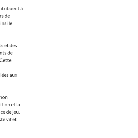
ntribuent à
rs de
insi le
ts et des
nts de
 Cette
liées aux
 non
tion et la
ce de jeu,
te vif et